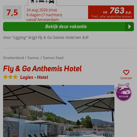
+
+
huurauto
763
Goed
7,5
24 aug 2026 (ma)
In het
va
p.p.
27
8 dagen (7 nachten)
centrum
*incl. alle verplichte kosten
beoordelingen
vanaf Amsterdam
van
Bekijk deze vakantie
Samos-
Stad
Voor “Ligging” krijgt Fly & Go Samos Hotel een 8,8!
Zwembad
op het
dak
Griekenland
Fly & Go Anthemis Hotel
Home
Samos
Samos-Stad
Fantastisch
Fly & Go Anthemis Hotel
uitzicht
over zee en
Logies
-
Hotel
bewaar
Samos-
Stad
Logies &
Ontbijt of
Halfpension