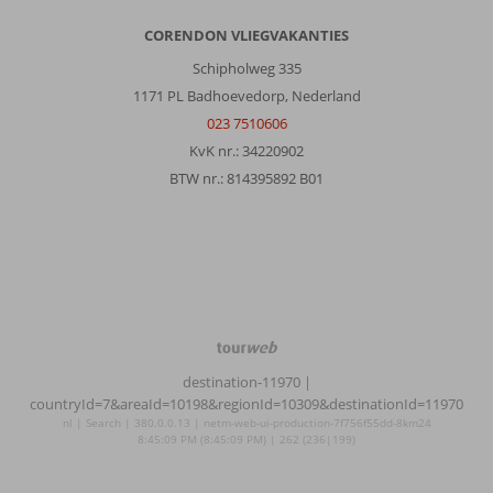
CORENDON VLIEGVAKANTIES
Schipholweg 335
1171 PL Badhoevedorp, Nederland
023 7510606
KvK nr.: 34220902
BTW nr.: 814395892 B01
TourWeb
©
destination-11970
|
NetMatch
countryId=7&areaId=10198&regionId=10309&destinationId=11970
nl | Search | 380.0.0.13 | netm-web-ui-production-7f756f55dd-8km24
8:45:09 PM (8:45:09 PM) | 262 (236|199)