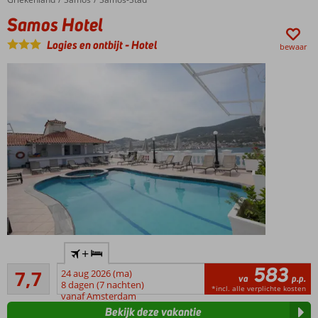
op
Samos Hotel
loopafstand
Prachtig
Logies en ontbijt
-
Hotel
bewaar
uitzicht
over
zee
Ook
mogelijk
om
ontbijt
bij te
boeken
In het
+
centrum
583
Goed
van
7,7
24 aug 2026 (ma)
va
p.p.
23
Samos-
8 dagen (7 nachten)
*incl. alle verplichte kosten
beoordelingen
vanaf Amsterdam
Stad
Bekijk deze vakantie
Zwembad