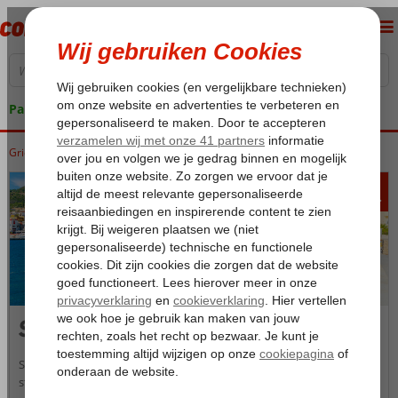
Pakketgarantie
Griekenland
Home
Samos
Samos
Samos-Stad
583
va
p.p.
Samos-Stad
Samos-Stad biedt de perfecte mix van een stedentrip en
strandvakantie. In deze hoofdstad komt al het goede van het eiland