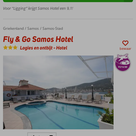
op het
Voor “Ligging” krijgt Samos Hotel een 9,1!
dak
Fantastisch
uitzicht
Griekenland
Fly & Go Samos Hotel
Home
Samos
Samos-Stad
over zee en
Fly & Go Samos Hotel
Samos-
Stad
Logies en ontbijt
-
Hotel
bewaar
Logies &
Ontbijt of
Halfpension
Inclusief