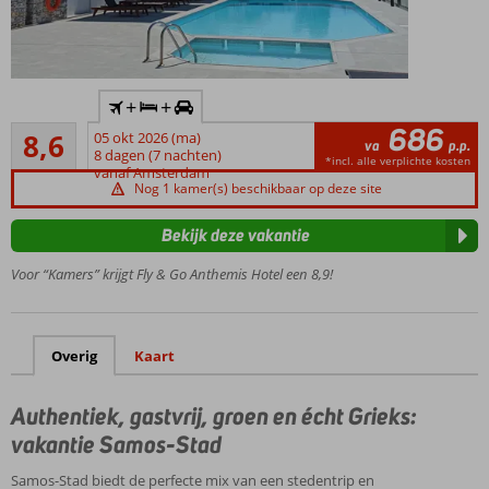
Inclusief
+
+
huurauto
686
Aanrader
8,6
05 okt 2026 (ma)
Kleinschalig
va
p.p.
23
8 dagen (7 nachten)
hotel met
*incl. alle verplichte kosten
beoordelingen
vanaf Amsterdam
een rustige
Nog 1 kamer(s) beschikbaar op deze site
ligging
Op
Bekijk deze vakantie
slechts
Voor “Kamers” krijgt Fly & Go Anthemis Hotel een 8,9!
250
meter
van
het
Overig
Kaart
strand
Samos-Stad
Authentiek, gastvrij, groen en écht Grieks:
op
loopafstand
vakantie Samos-Stad
Prachtig
Samos-Stad biedt de perfecte mix van een stedentrip en
uitzicht