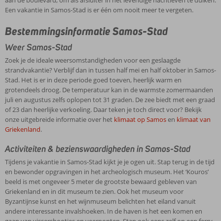
aan de boulevard, om als afsluiter in het levendige nachtleven te duiken.
Een vakantie in Samos-Stad is er één om nooit meer te vergeten.
Bestemmingsinformatie Samos-Stad
Weer Samos-Stad
Zoek je de ideale weersomstandigheden voor een geslaagde
strandvakantie? Verblijf dan in tussen half mei en half oktober in Samos-
Stad. Het is er in deze periode goed toeven, heerlijk warm en
grotendeels droog. De temperatuur kan in de warmste zomermaanden
juli en augustus zelfs oplopen tot 31 graden. De zee biedt met een graad
of 23 dan heerlijke verkoeling. Daar teken je toch direct voor? Bekijk
onze uitgebreide informatie over het
klimaat op Samos
en
klimaat van
Griekenland
.
Activiteiten & bezienswaardigheden in Samos-Stad
Tijdens je vakantie in Samos-Stad kijkt je je ogen uit. Stap terug in de tijd
en bewonder opgravingen in het archeologisch museum. Het ‘Kouros’
beeld is met ongeveer 5 meter de grootste bewaard gebleven van
Griekenland en in dit museum te zien. Ook het museum voor
Byzantijnse kunst en het wijnmuseum belichten het eiland vanuit
andere interessante invalshoeken. In de haven is het een komen en