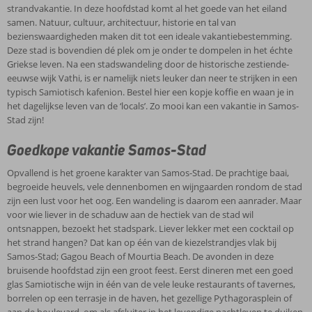
strandvakantie. In deze hoofdstad komt al het goede van het eiland
over
samen. Natuur, cultuur, architectuur, historie en tal van
zee
bezienswaardigheden maken dit tot een ideale vakantiebestemming.
Ook
Deze stad is bovendien dé plek om je onder te dompelen in het échte
mogelijk
Griekse leven. Na een stadswandeling door de historische zestiende-
om
eeuwse wijk Vathi, is er namelijk niets leuker dan neer te strijken in een
ontbijt
typisch Samiotisch kafenion. Bestel hier een kopje koffie en waan je in
bij te
het dagelijkse leven van de ‘locals’. Zo mooi kan een vakantie in Samos-
boeken
Stad zijn!
Goedkope vakantie Samos-Stad
Opvallend is het groene karakter van Samos-Stad. De prachtige baai,
begroeide heuvels, vele dennenbomen en wijngaarden rondom de stad
zijn een lust voor het oog. Een wandeling is daarom een aanrader. Maar
voor wie liever in de schaduw aan de hectiek van de stad wil
ontsnappen, bezoekt het stadspark. Liever lekker met een cocktail op
het strand hangen? Dat kan op één van de kiezelstrandjes vlak bij
Samos-Stad; Gagou Beach of Mourtia Beach. De avonden in deze
bruisende hoofdstad zijn een groot feest. Eerst dineren met een goed
glas Samiotische wijn in één van de vele leuke restaurants of tavernes,
borrelen op een terrasje in de haven, het gezellige Pythagorasplein of