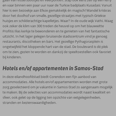
gaan van vissersbootjes en veerponten. Stap ook eens zelf op een ferry
en vaar binnen een paar uur naar de Turkse badplaats Kusadasi. Vanuit
hier is een bezoekje aan Efeze gemakkelijk én magisch! Wandel kriskras
door het doolhof van smalle, gezellige straatjes met typisch Griekse
huisjes en schilderachtige kapelletjes. Waar? In de oude wijk Vathi. Waag
ook zeker de klim van 300 treden de heuvel op om het blauwwitte
Profitis Ilias kerkje te bewonderen en te genieten van het fantastische
uitzicht. In het lager gelegen bruisende stadscentrum vind je genoeg
restaurants, discotheken en bars. Het gezellige Pythagorasplein is
ongetwijfeld het kloppende hart van de stad. De boulevard is dé plek
om te zien, gezien te worden en dankzij de speeltoestellen ook favoriet
bij kinderen.
Hotels en/of appartementen in Samos-Stad
In deze eilandhoofdstad biedt Corendon een fijn aanbod van
accommodaties. Alle hotels en/of appartementen worden met grote
zorg geselecteerd om je vakantie in Samos-Stad zo aangenaam mogelijk
te maken. Bij de selecties van accommodaties wordt naast kwaliteit en
sfeer, ook gelet op de ligging ten opzichte van eetgelegenheden,
stranden en bezienswaardigheden.