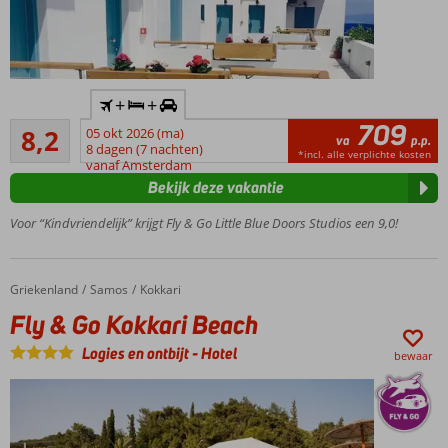
Inclusief
+
+
huurauto
709
Zeer goed
8,2
05 okt 2026 (ma)
Kleinschalig
va
p.p.
72
8 dagen (7 nachten)
complex
*incl. alle verplichte kosten
beoordelingen
vanaf Amsterdam
Op slechts
Bekijk deze vakantie
10 meter
van het
Voor “Kindvriendelijk” krijgt Fly & Go Little Blue Doors Studios een 9,0!
kiezelstrand
Gastvrije
eigenaar
Griekenland
Fly & Go Kokkari Beach
Home
Samos
Kokkari
geeft
Fly & Go Kokkari Beach
graag
tips over
Logies en ontbijt
-
Hotel
bewaar
leuke
uitjes
Kies
voor