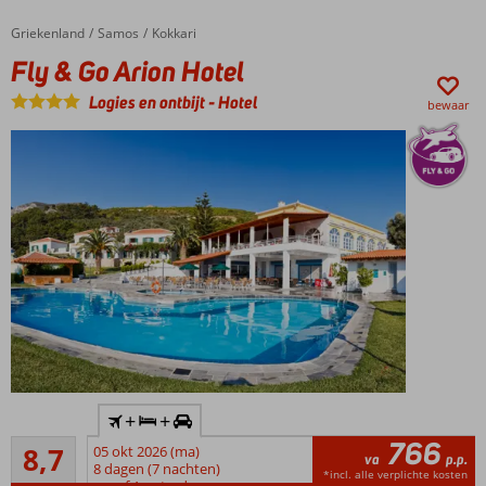
het
Griekenland
Fly & Go Arion Hotel
Home
Samos
Kokkari
strand
Fly & Go Arion Hotel
Gemoedelijke
sfeer en
Logies en ontbijt
-
Hotel
bewaar
gastvrije
eigenaren
Logies
of
Logies
&
Ontbijt
Inclusief
+
+
huurauto
766
Aanrader
8,7
05 okt 2026 (ma)
Gelegen
va
p.p.
71
8 dagen (7 nachten)
in
*incl. alle verplichte kosten
beoordelingen