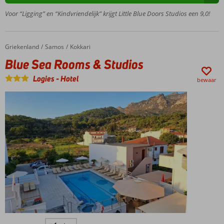
eigenaar
Voor “Ligging” en “Kindvriendelijk” krijgt Little Blue Doors Studios een 9,0!
geeft
graag
tips over
leuke
Griekenland
Blue Sea Rooms & Studios
Home
Samos
Kokkari
uitjes
Blue Sea Rooms & Studios
Kies
voor
Logies
-
Hotel
bewaar
een
studio
met
uitzicht
op zee
Centrum
Kokkari
op 700
meter
Gelegen