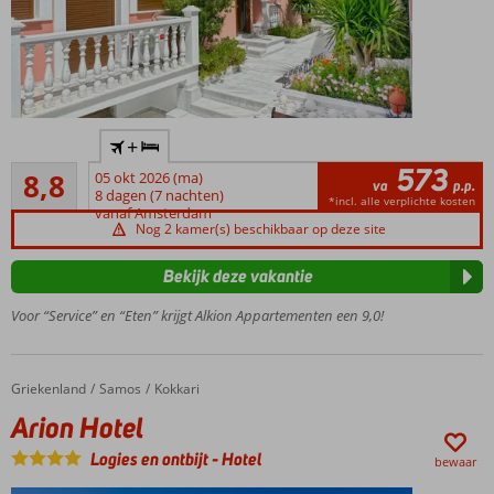
Kleinschalige
+
accommodatie
573
Aanrader
8,8
05 okt 2026 (ma)
Authentieke
va
p.p.
34
8 dagen (7 nachten)
Griekse stijl
*incl. alle verplichte kosten
beoordelingen
vanaf Amsterdam
Strand én
Nog 2 kamer(s) beschikbaar op deze site
centrum op
korte
Bekijk deze vakantie
loopafstand
Voor “Service” en “Eten” krijgt Alkion Appartementen een 9,0!
Vriendelijke
eigenaren
Griekenland
Arion Hotel
Home
Samos
Kokkari
Arion Hotel
Logies en ontbijt
-
Hotel
bewaar