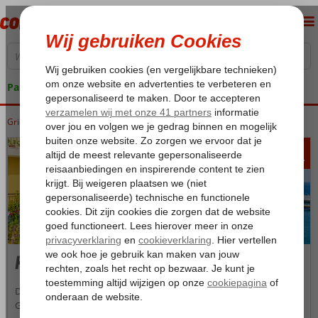
Pakketgarantie
Griekenland
Home
Samos
Samos
Kokkari
416
va
p.p.
Kokkari
Denk je aan Griekenland? Grote kans dat je dan direct een typisch
Grieks plaatsje met smalle straatjes, boetiekjes met hebbedingetjes,