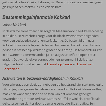
grillspecialiteiten, Grieks, Italiaans, vis. De avond sluit je af met een goed
glas wijn of een cocktail in één van de bars.
Bestemmingsinformatie Kokkari
Weer Kokkari
In de warme zomermaanden zorgt de Meltemi voor heerlijke verkoeling
in Kokkari. Deze zeebries zorgt voor de ideale weersomstandigheden
voor een geslaagde strand- en surfvakantie. De beste tijd om naar
Kokkari op vakantie te gaan is tussen half mei en half oktober. In deze
periode is het heerlijk warm en grotendeels droog. De temperatuur kan
in de warmste zomermaanden juli en augustus zelfs oplopen tot 31
graden. Dat wordt lekker zonnebaden en zwemmen! Bekijk onze
uitgebreide informatie over het
klimaat op Samos
en
klimaat van
Griekenland
.
Activiteiten & bezienswaardigheden in Kokkari
Voor wie graag een dagje zonnebaden op het strand afwisselt met leuke
uitstapjes, is er genoeg te beleven in en rondom Kokkari. Neem surfles,
maak een wandeling door de bossen van het Ambelos gebergte,
bewonder de grootste kerk van Samos, snuffel in winkels, proef lokale
delicatessen en slenter door de smalle gemoedelijke straatjes. Een