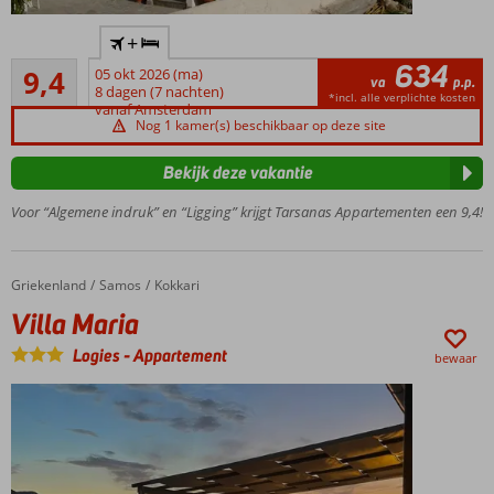
Kleinschalig
+
appartementencomplex
634
Uitstekend
9,4
05 okt 2026 (ma)
Vlak bij het
va
p.p.
23
8 dagen (7 nachten)
strand en
*incl. alle verplichte kosten
beoordelingen
vanaf Amsterdam
gezellige
Nog 1 kamer(s) beschikbaar op deze site
restaurantjes
Op ca.
Bekijk deze vakantie
500 m.
Voor “Algemene indruk” en “Ligging” krijgt Tarsanas Appartementen een 9,4!
van
Kokkari
Griekenland
Villa Maria
Home
Samos
Kokkari
Villa Maria
Logies
-
Appartement
bewaar