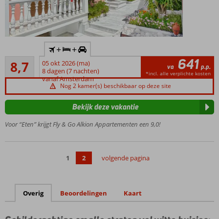
Inclusief
+
+
huurauto
641
Aanrader
8,7
05 okt 2026 (ma)
Kleinschalige
va
p.p.
39
8 dagen (7 nachten)
accommodatie
*incl. alle verplichte kosten
beoordelingen
vanaf Amsterdam
Authentieke
Nog 2 kamer(s) beschikbaar op deze site
Griekse stijl
Bekijk deze vakantie
Strand én
centrum op
Voor “Eten” krijgt Fly & Go Alkion Appartementen een 9,0!
korte
loopafstand
Vriendelijke
1
2
volgende pagina
eigenaren
Overig
Beoordelingen
Kaart