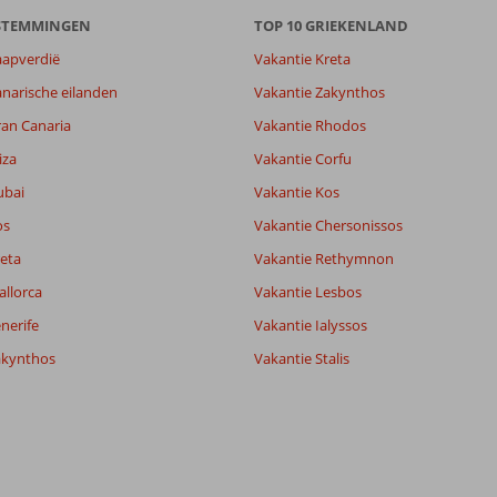
ESTEMMINGEN
TOP 10 GRIEKENLAND
aapverdië
Vakantie Kreta
narische eilanden
Vakantie Zakynthos
ran Canaria
Vakantie Rhodos
iza
Vakantie Corfu
ubai
Vakantie Kos
os
Vakantie Chersonissos
eta
Vakantie Rethymnon
allorca
Vakantie Lesbos
nerife
Vakantie Ialyssos
akynthos
Vakantie Stalis