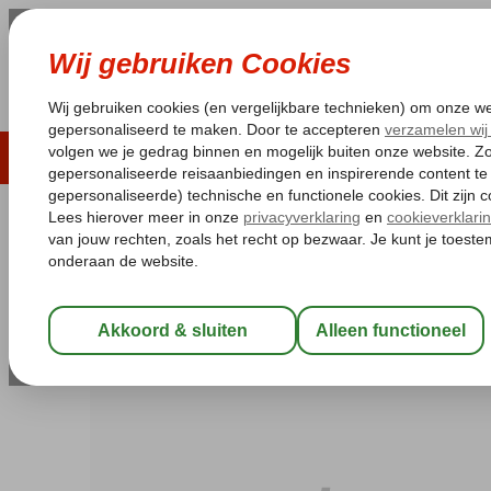
LAST MINUTE
ZOMER 2026
ZONVAKA
Pakketgarantie
Laagsteprijsgarantie*
Gratis
Griekenland
Home
Rhodos
Rhodos-Stad
Rhodos Beach
Rhodos Beach
Logies en ontbijt
-
Hotel