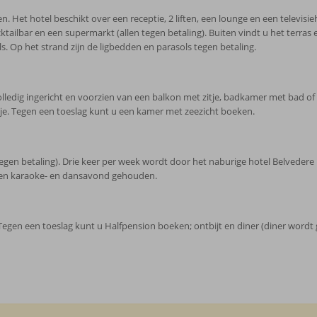
 Het hotel beschikt over een receptie, 2 liften, een lounge en een televisieh
ailbar en een supermarkt (allen tegen betaling). Buiten vindt u het terras 
s. Op het strand zijn de ligbedden en parasols tegen betaling.
ig ingericht en voorzien van een balkon met zitje, badkamer met bad of douch
isje. Tegen een toeslag kunt u een kamer met zeezicht boeken.
gen betaling). Drie keer per week wordt door het naburige hotel Belvedere
een karaoke- en dansavond gehouden.
. Tegen een toeslag kunt u Halfpension boeken; ontbijt en diner (diner wordt