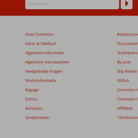
ouder
zijn
dan
48
maanden
Over Corendon
Reisdocum
worden
niet
Adres & Telefoon
Duurzamer 
meer
Algemene Informatie
Stoelreserv
weergegeven
om
Algemene Voorwaarden
By June
de
Veelgestelde Vragen
Stip Reizen
relevantie
van
Vluchtinformatie
GOfun
de
Bagage
Corendon H
getoonde
beoordelingen
Extra's
Corendon I
te
Autohuur
Affiliates
garanderen.
Meer
Groepsreizen
*Actievoor
info
over
onze