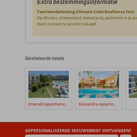
Extra bestemmingsinformatie
Toeristenbelasting (Climate Crisis Resilience Fee)
Op Rhodos, Griekenland, betaal je bij aankomst in je a
dient contant te worden betaald.
De
beoordelingen
zijn
door
Gerelateerde hotels
onze
klanten
geschreven
na
hun
verblijf
in
Emerald Appartementen
Kassandra Appartementen
Rhodos
Beach
Beoordelingen
GEPERSONALISEERDE NIEUWSBRIEF ONTVANGEN?
die