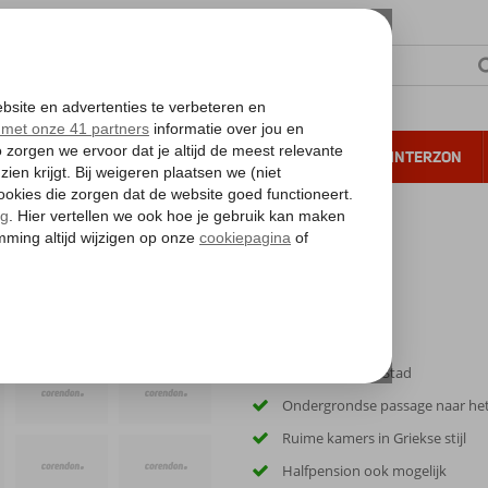
NTIE
VERRE REIZEN
ALL INCLUSIVE
WINTERZON
 annuleren*
Vlakbij Rhodos-Stad
Ondergrondse passage naar het
Ruime kamers in Griekse stijl
Halfpension ook mogelijk