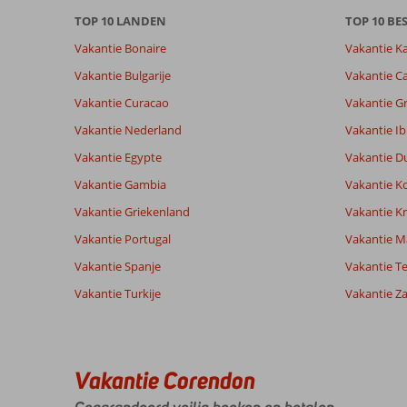
beoordelingen.
TOP 10 LANDEN
TOP 10 B
Vakantie Bonaire
Vakantie K
Vakantie Bulgarije
Vakantie Ca
Vakantie Curacao
Vakantie G
Vakantie Nederland
Vakantie Ib
Vakantie Egypte
Vakantie D
Vakantie Gambia
Vakantie K
Vakantie Griekenland
Vakantie Kr
Vakantie Portugal
Vakantie M
Vakantie Spanje
Vakantie Te
Vakantie Turkije
Vakantie Z
Vakantie Corendon