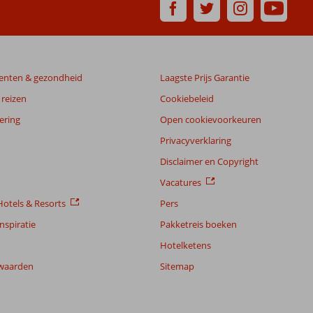
enten & gezondheid
Laagste Prijs Garantie
reizen
Cookiebeleid
ering
Open cookievoorkeuren
Privacyverklaring
Disclaimer en Copyright
Vacatures
otels & Resorts
Pers
nspiratie
Pakketreis boeken
Hotelketens
waarden
Sitemap