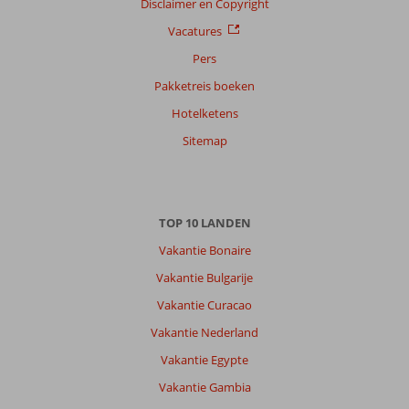
op
Disclaimer en Copyright
datum (nieuw > oud)
Vacatures
Pers
Anoniem
8,0
Pakketreis boeken
Nederland
Hotelketens
Met partner
,
12 oktober 2025
Sitemap
Over
Rhodos-
TOP 10 LANDEN
Stad:
Vakantie Bonaire
Bestemming
is
Vakantie Bulgarije
goed
Vakantie Curacao
komen
al
Vakantie Nederland
jaren
Vakantie Egypte
in
Rhodos
Vakantie Gambia
mooie