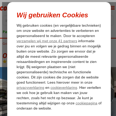
Pakketgarantie
Griekenland
Home
Rhodos
Rhodos-Stad
Oktober Downtown
Oktober Downtown
Logies en ontbijt
-
Hotel