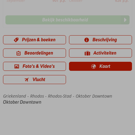
September
901
p.p.
Oktober
624
p.p.
Bekijk beschikbaarheid
Prijzen & boeken
Beschrijving
Beoordelingen
Activiteiten
Foto's & Video's
Kaart
Vlucht
Griekenland
Home
Rhodos
Rhodos-Stad
Oktober Downtown
Oktober Downtown