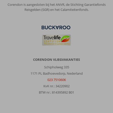
en
Corendon is aangesloten bij het ANVR, de Stichting Garantiefonds
huur
Reisgelden (SGR) en het Calamiteitenfonds.
bijv
een
auto
om
op
verschillende
plekken
te
komen.
CORENDON VLIEGVAKANTIES
Over
Oktober
Schipholweg 335
Downtown:
1171 PL Badhoevedorp, Nederland
Kleinschalig
023 7510606
simpel
KvK nr.: 34220902
hotel.
BTW nr.: 814395892 B01
Prima
voor
als
je