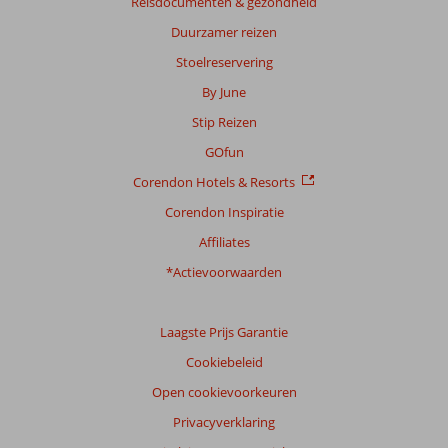
Reisdocumenten & gezondheid
beoordelingen
Duurzamer reizen
Stoelreservering
Scoreverdeling
By June
Algemene indruk
8,2
Eten
7,2
Stip Reizen
Ligging
8,7
Kamers
7,3
Service
8,6
Kindvriendelijk
-
GOfun
Prijs/kwaliteit
7,8
Wifi kwaliteit
8,3
Corendon Hotels & Resorts
Corendon Inspiratie
Ervaringen
van
Affiliates
onze
klanten
*Actievoorwaarden
Taal
Nederlands (NL) (11)
Laagste Prijs Garantie
Filter
Cookiebeleid
reisgezelschap
Open cookievoorkeuren
Alle
Privacyverklaring
Sorteren