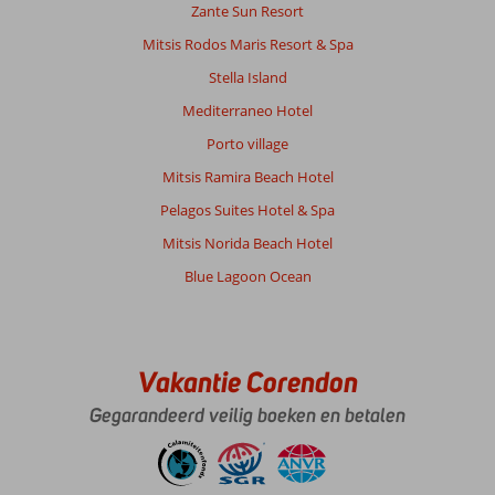
Zante Sun Resort
en
te
Mitsis Rodos Maris Resort & Spa
zien:
Stella Island
rhodos
stad,
Mediterraneo Hotel
rhodos
Porto village
old
town,
Mitsis Ramira Beach Hotel
lindos,
Pelagos Suites Hotel & Spa
mooie
baaitjes,
Mitsis Norida Beach Hotel
symi
Blue Lagoon Ocean
etc.
Er
zijn
vele
mogelijkheden
Vakantie Corendon
voor
uit
Gegarandeerd veilig boeken en betalen
eten,
verschillende
uitjes