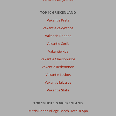
Service
8
Kindvriendelijk
-
Prijs/kwaliteit
7
Wifi kwaliteit
8
TOP 10 GRIEKENLAND
Vakantie Kreta
Anoniem
7,0
Vakantie Zakynthos
Nederland
Met partner
,
Vakantie Rhodos
25 augustus 2025
Vakantie Corfu
Vakantie Kos
Over
Vakantie Chersonissos
Rhodos-
Stad:
Vakantie Rethymnon
Rhodos
Vakantie Lesbos
is
Vakantie Ialyssos
prachtig.
Er
Vakantie Stalis
is
mega
TOP 10 HOTELS GRIEKENLAND
veel
te
Mitsis Rodos Village Beach Hotel & Spa
doen