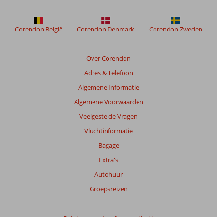
weergegeven
om
de
Corendon België
Corendon Denmark
Corendon Zweden
relevantie
van
de
Over Corendon
getoonde
Adres & Telefoon
beoordelingen
te
Algemene Informatie
garanderen.
Algemene Voorwaarden
Meer
info
Veelgestelde Vragen
over
Vluchtinformatie
onze
beoordelingen.
Bagage
Extra's
Totale
Autohuur
score
Groepsreizen
Gebaseerd
op:
12