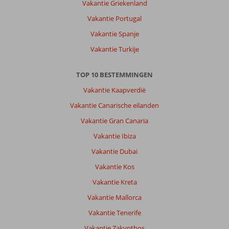
Vakantie Griekenland
stad
Vakantie Portugal
Over
Vakantie Spanje
Oktober
Downtown:
Vakantie Turkije
Was
goed
TOP 10 BESTEMMINGEN
verouderd
en
Vakantie Kaapverdië
er
Vakantie Canarische eilanden
kunnen
kleine
Vakantie Gran Canaria
aanpassingen
Vakantie Ibiza
gaan
worden
Vakantie Dubai
wat
Vakantie Kos
nog
beter
Vakantie Kreta
wordt
Vakantie Mallorca
Algemene indruk
8
Eten
6
Vakantie Tenerife
Ligging
8
Kamers
6
Vakantie Zakynthos