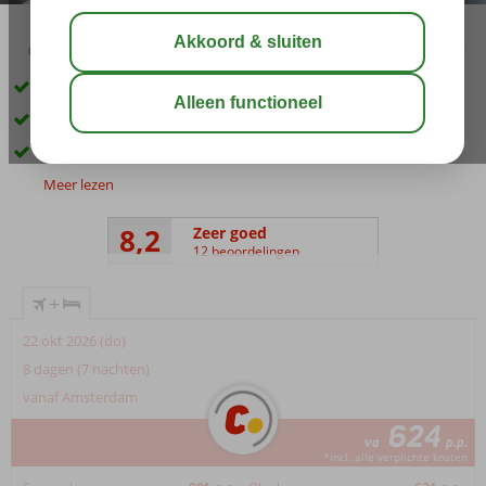
03:45
00:45
aug 32°
C
delen
bewaar
In het nieuwe centrum van Rhodos-Stad
Kamers in design stijl
Buitenzwembad
Meer lezen
8,2
Zeer goed
12 beoordelingen
+
22 okt 2026 (do)
8 dagen (7 nachten)
vanaf Amsterdam
624
va
p.p.
*incl. alle verplichte kosten