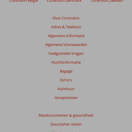
Corendon België
Corendon Denmark
Corendon Zweden
relevantie
van
de
Over Corendon
getoonde
Adres & Telefoon
beoordelingen
te
Algemene Informatie
garanderen.
Algemene Voorwaarden
Meer
info
Veelgestelde Vragen
over
Vluchtinformatie
onze
beoordelingen.
Bagage
Extra's
Totale
Autohuur
score
Groepsreizen
Gebaseerd
op:
12
Reisdocumenten & gezondheid
beoordelingen
Duurzamer reizen