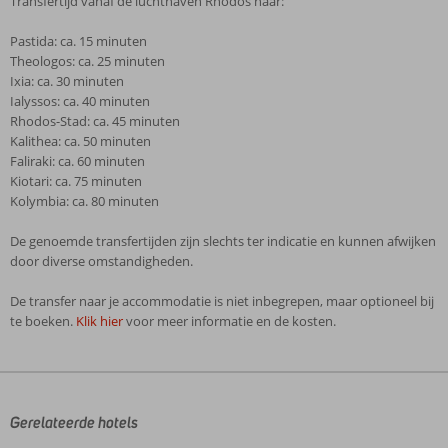
Transfertijd vanaf de luchthaven Rhodos naar:
Pastida: ca. 15 minuten
Theologos: ca. 25 minuten
Ixia: ca. 30 minuten
Ialyssos: ca. 40 minuten
Rhodos-Stad: ca. 45 minuten
Kalithea: ca. 50 minuten
Faliraki: ca. 60 minuten
Kiotari: ca. 75 minuten
Kolymbia: ca. 80 minuten
De genoemde transfertijden zijn slechts ter indicatie en kunnen afwijken
door diverse omstandigheden.
De transfer naar je accommodatie is niet inbegrepen, maar optioneel bij
te boeken.
Klik hier
voor meer informatie en de kosten.
De
beoordelingen
zijn
door
Gerelateerde hotels
onze