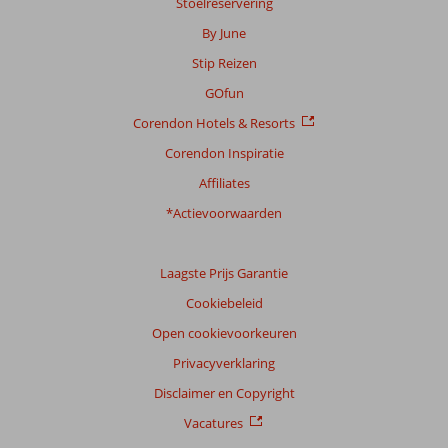
Stoelreservering
Scoreverdeling
By June
Algemene indruk
8,2
Eten
7,2
Stip Reizen
Ligging
8,7
Kamers
7,3
Service
8,6
Kindvriendelijk
-
GOfun
Prijs/kwaliteit
7,8
Wifi kwaliteit
8,3
Corendon Hotels & Resorts
Corendon Inspiratie
Ervaringen
van
Affiliates
onze
klanten
*Actievoorwaarden
Taal
Nederlands (NL) (11)
Laagste Prijs Garantie
Filter
Cookiebeleid
reisgezelschap
Open cookievoorkeuren
Alle
Privacyverklaring
Sorteren
op
Disclaimer en Copyright
datum (nieuw > oud)
Vacatures