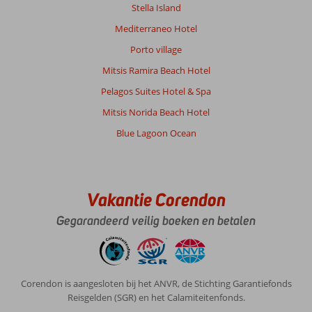
Stella Island
rhodos
stad,
Mediterraneo Hotel
rhodos
Porto village
old
town,
Mitsis Ramira Beach Hotel
lindos,
Pelagos Suites Hotel & Spa
mooie
baaitjes,
Mitsis Norida Beach Hotel
symi
Blue Lagoon Ocean
etc.
Er
zijn
vele
mogelijkheden
Vakantie Corendon
voor
uit
Gegarandeerd veilig boeken en betalen
eten,
verschillende
uitjes
en
Corendon is aangesloten bij het ANVR, de Stichting Garantiefonds
huur
Reisgelden (SGR) en het Calamiteitenfonds.
bijv