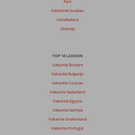
Pers
Anoniem
8,0
Pakketreis boeken
Nederland
Hotelketens
Met partner
,
12 oktober 2025
Sitemap
Over
Rhodos-
TOP 10 LANDEN
Stad:
Vakantie Bonaire
Bestemming
is
Vakantie Bulgarije
goed
Vakantie Curacao
komen
al
Vakantie Nederland
jaren
Vakantie Egypte
in
Rhodos
Vakantie Gambia
mooie
Vakantie Griekenland
stad
Vakantie Portugal
Over