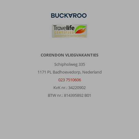
een
auto
om
op
verschillende
plekken
te
komen.
CORENDON VLIEGVAKANTIES
Over
Oktober
Schipholweg 335
Downtown:
1171 PL Badhoevedorp, Nederland
Kleinschalig
023 7510606
simpel
KvK nr.: 34220902
hotel.
BTW nr.: 814395892 B01
Prima
voor
als
je
niet
continu
bij