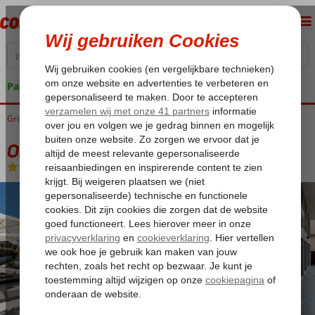
Pakketgarantie
Griekenland
Home
Rhodos
Rhodos-Stad
Oktober Downtown
Oktober Downtown
Logies en ontbijt
-
Hotel