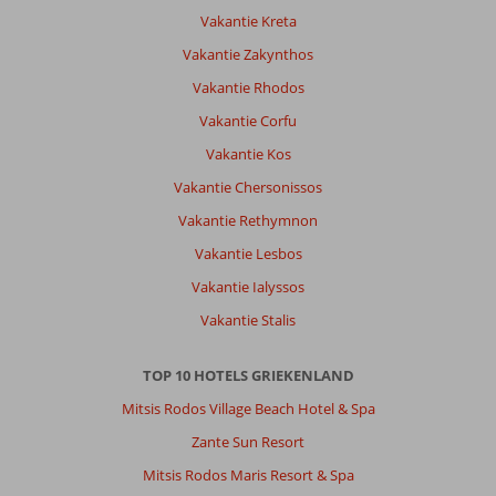
Vakantie Kreta
Anoniem
7,0
Vakantie Zakynthos
Nederland
Met partner
,
Vakantie Rhodos
25 augustus 2025
Vakantie Corfu
Vakantie Kos
Over
Vakantie Chersonissos
Rhodos-
Stad:
Vakantie Rethymnon
Rhodos
Vakantie Lesbos
is
Vakantie Ialyssos
prachtig.
Er
Vakantie Stalis
is
mega
TOP 10 HOTELS GRIEKENLAND
veel
te
Mitsis Rodos Village Beach Hotel & Spa
doen
Zante Sun Resort
en
te
Mitsis Rodos Maris Resort & Spa
zien: