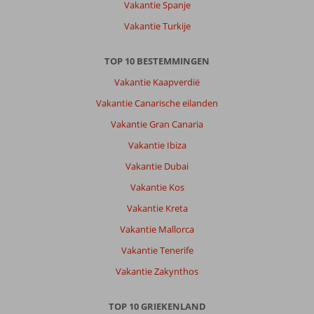
Vakantie Spanje
Oktober
Downtown:
Vakantie Turkije
Was
goed
TOP 10 BESTEMMINGEN
verouderd
en
Vakantie Kaapverdië
er
Vakantie Canarische eilanden
kunnen
kleine
Vakantie Gran Canaria
aanpassingen
Vakantie Ibiza
gaan
worden
Vakantie Dubai
wat
Vakantie Kos
nog
beter
Vakantie Kreta
wordt
Vakantie Mallorca
Algemene indruk
8
Eten
6
Vakantie Tenerife
Ligging
8
Kamers
6
Vakantie Zakynthos
Service
8
Kindvriendelijk
-
Prijs/kwaliteit
7
Wifi kwaliteit
8
TOP 10 GRIEKENLAND