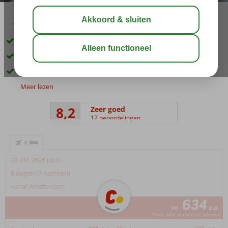
03:45
00:45
aug 32°
C
delen
bewaar
In het nieuwe centrum van Rhodos-Stad
Kamers in design stijl
Buitenzwembad
Meer lezen
8,2
Zeer goed
12 beoordelingen
+
22 okt 2026 (do)
8 dagen (7 nachten)
vanaf Amsterdam
634
va
p.p.
*incl. alle verplichte kosten