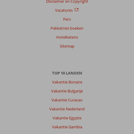
op
Disclaimer en Copyright
datum (nieuw > oud)
Vacatures
Pers
Anoniem
8,0
Pakketreis boeken
Nederland
Hotelketens
Gezin met oud(ere) kind(eren)
,
11 juni 2026
Sitemap
Over
Rhodos-
TOP 10 LANDEN
Stad:
Vakantie Bonaire
Het
was,
Vakantie Bulgarije
in
Vakantie Curacao
juni,
al
Vakantie Nederland
drukker
Vakantie Egypte
dan
wij
Vakantie Gambia
hadden