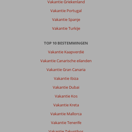
Vakantie Griekenland
verwacht
Vakantie Portugal
Over
Vakantie Spanje
Majestic
Hotel:
Vakantie Turkije
Wij
vonden
TOP 10 BESTEMMINGEN
de
ligging
Vakantie Kaapverdië
van
Vakantie Canarische eilanden
het
hotel
Vakantie Gran Canaria
tov
Vakantie Ibiza
strand
en
Vakantie Dubai
oude
Vakantie Kos
stad
top
Vakantie Kreta
maar
Vakantie Mallorca
in
hotel
Vakantie Tenerife
verblijven
Vakantie Zakynthos