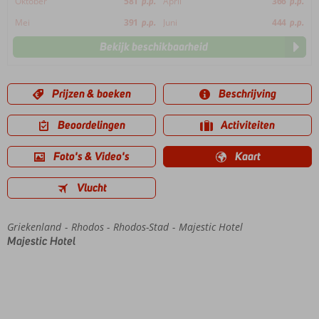
Oktober
581
p.p.
April
366
p.p.
Mei
391
p.p.
Juni
444
p.p.
Bekijk beschikbaarheid
Prijzen & boeken
Beschrijving
Beoordelingen
Activiteiten
Foto's & Video's
Kaart
Vlucht
Griekenland
Home
Rhodos
Rhodos-Stad
Majestic Hotel
Majestic Hotel