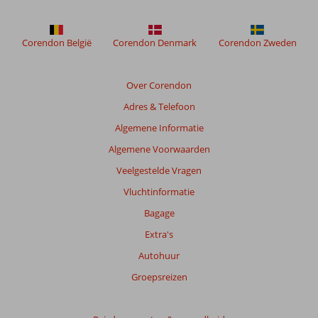
weergegeven
om
de
Corendon België
Corendon Denmark
Corendon Zweden
relevantie
van
de
Over Corendon
getoonde
Adres & Telefoon
beoordelingen
te
Algemene Informatie
garanderen.
Algemene Voorwaarden
Meer
info
Veelgestelde Vragen
over
Vluchtinformatie
onze
beoordelingen.
Bagage
Extra's
Totale
Autohuur
score
Groepsreizen
Gebaseerd
op:
18