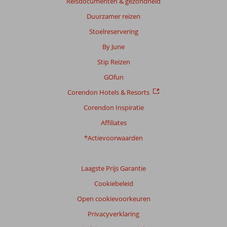
Reisdocumenten & gezondheid
beoordelingen
Duurzamer reizen
Stoelreservering
Scoreverdeling
By June
Algemene indruk
8,1
Eten
7,3
Stip Reizen
Ligging
8,4
Kamers
7,6
Service
8,4
Kindvriendelijk
5,0
GOfun
Prijs/kwaliteit
8,1
Wifi kwaliteit
6,8
Corendon Hotels & Resorts
Corendon Inspiratie
Ervaringen
van
Affiliates
onze
klanten
*Actievoorwaarden
Taal
Nederlands (NL) (16)
Laagste Prijs Garantie
Filter
Cookiebeleid
reisgezelschap
Open cookievoorkeuren
Alle
Privacyverklaring
Sorteren