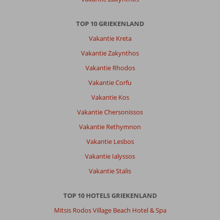
veel
groepen
jongeren
TOP 10 GRIEKENLAND
en
Vakantie Kreta
dat
levert
Vakantie Zakynthos
veel
Vakantie Rhodos
geluidsoverlast
op
Vakantie Corfu
in
Vakantie Kos
de
nacht.
Vakantie Chersonissos
Zwembad
Vakantie Rethymnon
ging
om
Vakantie Lesbos
7.30
Vakantie Ialyssos
open
en
Vakantie Stalis
vrijwel
gelijk
TOP 10 HOTELS GRIEKENLAND
werden
er
Mitsis Rodos Village Beach Hotel & Spa
handdoeken