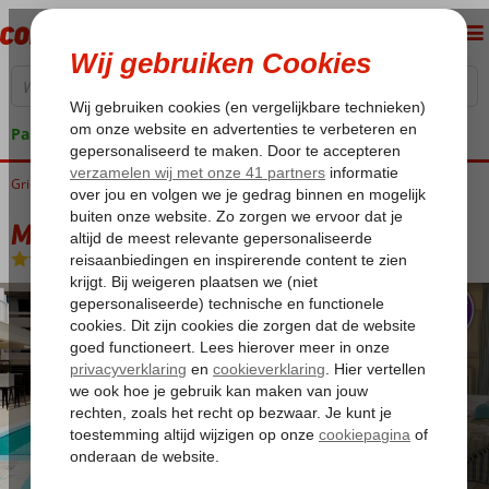
Pakketgarantie
Griekenland
Home
Rhodos
Rhodos-Stad
Majestic Hotel
Majestic Hotel
Logies en ontbijt
-
Hotel