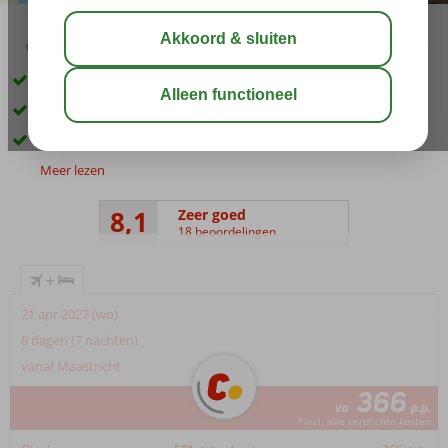
03:45
00:45
aug 32°
C
delen
bewaar
Only Adult: min. leeftijd 16 jaar
Midden in het centrum van Rhodos-Stad
Ontbijt of Halfpension ook mogelijk
Meer lezen
8,1
Zeer goed
18 beoordelingen
+
21 apr 2027 (wo)
8 dagen (7 nachten)
vanaf Maastricht
366
va
p.p.
*incl. alle verplichte kosten