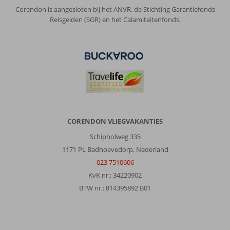
behulpzaam.
Corendon is aangesloten bij het ANVR, de Stichting Garantiefonds
Reisgelden (SGR) en het Calamiteitenfonds.
Algemene indruk
8
Eten
7
Ligging
9
Kamers
7
Service
9
Kindvriendelijk
-
Prijs/kwaliteit
8
Wifi kwaliteit
7
Anoniem
9,0
Nederland
Alleen
,
CORENDON VLIEGVAKANTIES
22 mei 2026
Schipholweg 335
1171 PL Badhoevedorp, Nederland
Over
023 7510606
Rhodos-
Stad:
KvK nr.: 34220902
Rhodos
BTW nr.: 814395892 B01
is
een
interessante
stad,