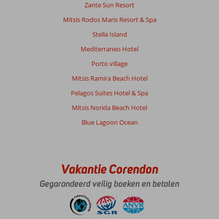
Zante Sun Resort
gelegd
door
Mitsis Rodos Maris Resort & Spa
de
Stella Island
gasten.
Er
Mediterraneo Hotel
zijn
Porto village
aan
het
Mitsis Ramira Beach Hotel
zwembad
Pelagos Suites Hotel & Spa
beperkt
aantal
Mitsis Norida Beach Hotel
plekken
Blue Lagoon Ocean
in
de
zon.
Medewerkers
van
Vakantie Corendon
hotel
Gegarandeerd veilig boeken en betalen
zijn
heel
vriendelijk
en