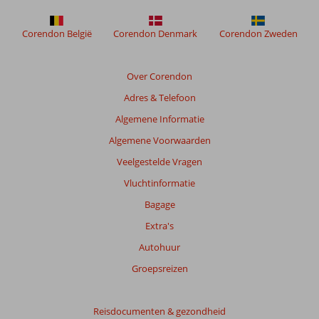
meer
weergegeven
om
Corendon België
Corendon Denmark
Corendon Zweden
de
relevantie
van
Over Corendon
de
Adres & Telefoon
getoonde
beoordelingen
Algemene Informatie
te
Algemene Voorwaarden
garanderen.
Meer
Veelgestelde Vragen
info
Vluchtinformatie
over
onze
Bagage
beoordelingen.
Extra's
Autohuur
Groepsreizen
Reisdocumenten & gezondheid