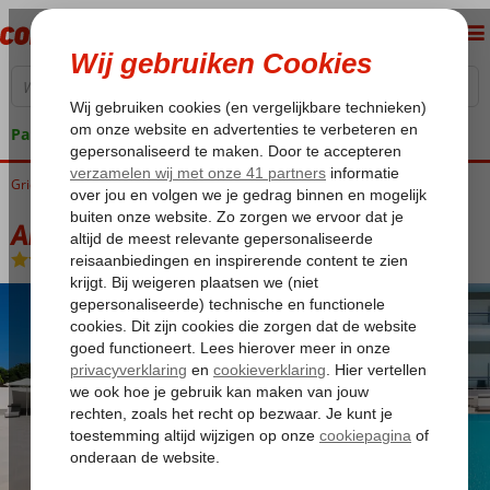
Pakketgarantie
Griekenland
Home
Rhodos
Rhodos-Stad
Angela Hotel Downtown
Angela Hotel Downtown
Logies en ontbijt
-
Hotel