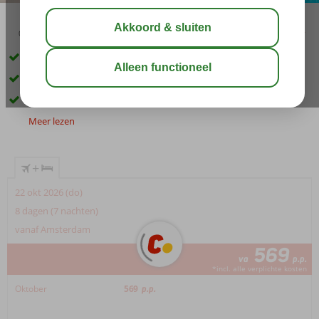
03:45
00:45
aug 32°
C
delen
bewaar
Gelegen in Rhodos-Stad
Op korte afstand van het strand
Zwembad met zonneterras
Meer lezen
+
22 okt 2026 (do)
8 dagen (7 nachten)
vanaf Amsterdam
569
va
p.p.
*incl. alle verplichte kosten
Oktober
569
p.p.