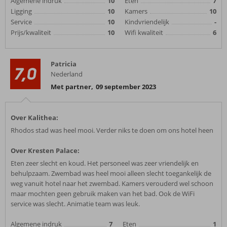
Algemene indruk
10
Eten
7
Ligging
10
Kamers
10
Service
10
Kindvriendelijk
-
Prijs/kwaliteit
10
Wifi kwaliteit
6
Patricia
7,0
Nederland
Met partner
,
09 september 2023
Over Kalithea:
Rhodos stad was heel mooi. Verder niks te doen om ons hotel heen
Over Kresten Palace:
Eten zeer slecht en koud. Het personeel was zeer vriendelijk en
behulpzaam. Zwembad was heel mooi alleen slecht toegankelijk de
weg vanuit hotel naar het zwembad. Kamers verouderd wel schoon
maar mochten geen gebruik maken van het bad. Ook de WiFi
service was slecht. Animatie team was leuk.
Algemene indruk
7
Eten
1