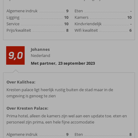
Algemene indruk
9
Eten
-
Ligging
10
Kamers
10
Service
10
Kindvriendelijk
-
Prijs/kwaliteit
8
Wifi kwaliteit
6
Johannes
9,0
Nederland
Met partner
,
23 september 2023
Over Kalithea:
Kresten palace ligt heerlijk rustig buiten de stad maar in de
omgeving is genoeg te zien
Over Kresten Palace:
Prima hotel, alleen de kamers zijn wel aan een update toe. eten en
personeel zijn prima, een hele fijne accomodatie
Algemene indruk
9
Eten
8