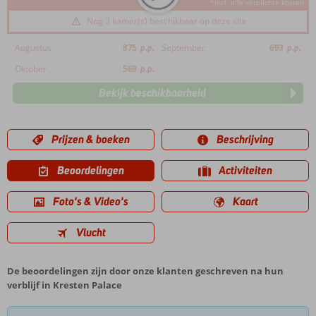
*incl. alle verplichte kosten
Nog 3 kamer(s) beschikbaar op deze site
Augustus
875
p.p.
September
693
p.p.
Oktober
569
p.p.
Bekijk beschikbaarheid
Prijzen & boeken
Beschrijving
Beoordelingen
Activiteiten
Foto's & Video's
Kaart
Vlucht
De beoordelingen zijn door onze klanten geschreven na hun
verblijf in Kresten Palace