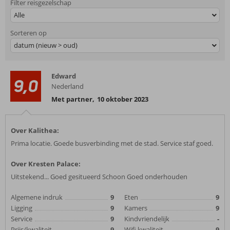
Filter reisgezelschap
Alle
Sorteren op
datum (nieuw > oud)
Edward
9,0
Nederland
Met partner
,
10 oktober 2023
Over Kalithea:
Prima locatie. Goede busverbinding met de stad. Service staf goed.
Over Kresten Palace:
Uitstekend... Goed gesitueerd Schoon Goed onderhouden
Algemene indruk
9
Eten
9
Ligging
9
Kamers
9
Service
9
Kindvriendelijk
-
Prijs/kwaliteit
9
Wifi kwaliteit
9