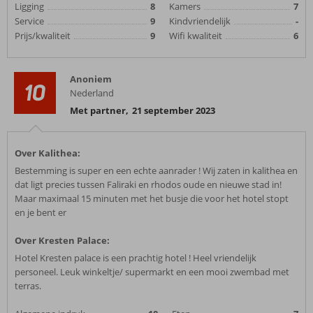
Ligging
8
Kamers
7
Service
9
Kindvriendelijk
-
Prijs/kwaliteit
9
Wifi kwaliteit
6
Anoniem
10
Nederland
Met partner
,
21 september 2023
Over Kalithea:
Bestemming is super en een echte aanrader ! Wij zaten in kalithea en
dat ligt precies tussen Faliraki en rhodos oude en nieuwe stad in!
Maar maximaal 15 minuten met het busje die voor het hotel stopt
en je bent er
Over Kresten Palace:
Hotel Kresten palace is een prachtig hotel ! Heel vriendelijk
personeel. Leuk winkeltje/ supermarkt en een mooi zwembad met
terras.