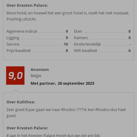
Over Kresten Palace:
Mooi hotel, en hoewel het een groot hotel is, voelt het niet massaal.
Prachtig uitzicht.
Algemene indruk
9
Eten
8
Ligging
9
Kamers
9
Service
10
Kindvriendelijk
-
Prijs/kwaliteit
8
Wifi kwaliteit
6
Anoniem
9,0
Belgie
Met partner
,
26 september 2023
Over Kalithea:
Zeer goed 8 jaar gaan we naar Rhodos ????Ik ken Rhodos dus heel
goed.
Over Kresten Palace:
8 jaar in het Kresten Palace Hotel dus we zijn erg blij.