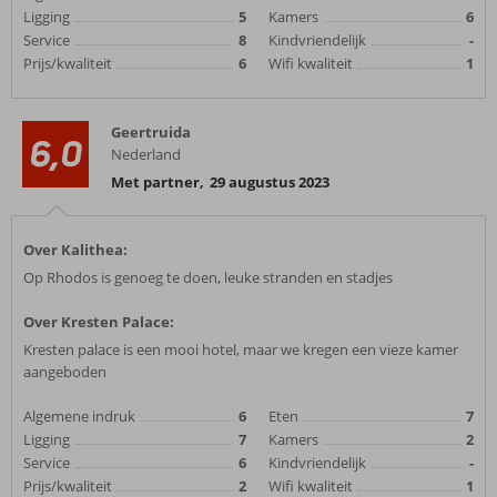
Ligging
5
Kamers
6
Service
8
Kindvriendelijk
-
Prijs/kwaliteit
6
Wifi kwaliteit
1
Geertruida
6,0
Nederland
Met partner
,
29 augustus 2023
Over Kalithea:
Op Rhodos is genoeg te doen, leuke stranden en stadjes
Over Kresten Palace:
Kresten palace is een mooi hotel, maar we kregen een vieze kamer
aangeboden
Algemene indruk
6
Eten
7
Ligging
7
Kamers
2
Service
6
Kindvriendelijk
-
Prijs/kwaliteit
2
Wifi kwaliteit
1