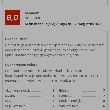
Anoniem
8,0
Nederland
Gezin met oud(ere) kind(eren)
,
22 augustus 2023
Over Kalithea:
Het hotel ligt best afgelegen dat is jammer. Gelukkig is er best veel te
doen in het hotel. Faliraki ligt met de auto op ongeveer 10 min.
rijden. Rhodos stad ligt op ongeveer 15 min. rijden.
Over Kresten Palace:
Een mooi hotel met een leuk zwembad en kiezelstrand op
loopafstand, waar je kan snorkelen en veel vissen kan zien. Leuk
entertainment voor zowel kinderen als volwassenen.
Algemene indruk
8
Eten
7
Ligging
3
Kamers
7
Service
8
Kindvriendelijk
8
Prijs/kwaliteit
7
Wifi kwaliteit
6