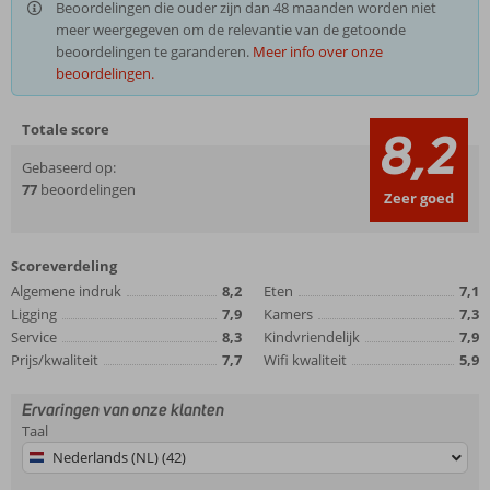
Beoordelingen die ouder zijn dan 48 maanden worden niet
meer weergegeven om de relevantie van de getoonde
beoordelingen te garanderen.
Meer info over onze
beoordelingen.
Totale score
8,2
Gebaseerd op:
77
beoordelingen
Zeer goed
Scoreverdeling
Algemene indruk
8,2
Eten
7,1
Ligging
7,9
Kamers
7,3
Service
8,3
Kindvriendelijk
7,9
Prijs/kwaliteit
7,7
Wifi kwaliteit
5,9
Ervaringen van onze klanten
Taal
Nederlands (NL) (42)