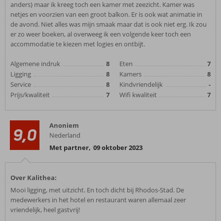
anders) maar ik kreeg toch een kamer met zeezicht. Kamer was
netjes en voorzien van een groot balkon. Er is ook wat animatie in
de avond. Niet alles was mijn smaak maar dat is ook niet erg. Ik zou
er zo weer boeken, al overweeg ik een volgende keer toch een
accommodatie te kiezen met logies en ontbijt.
Algemene indruk
8
Eten
7
Ligging
8
Kamers
8
Service
8
Kindvriendelijk
-
Prijs/kwaliteit
7
Wifi kwaliteit
7
Anoniem
9,0
Nederland
Met partner
,
09 oktober 2023
Over Kalithea:
Mooi ligging, met uitzicht. En toch dicht bij Rhodos-Stad. De
medewerkers in het hotel en restaurant waren allemaal zeer
vriendelijk, heel gastvrij!