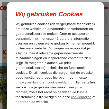
Pakketgarantie
Griekenland
Home
Rhodos
Kalithea
Kresten Palace
Kresten Palace
Halfpension
-
Hotel