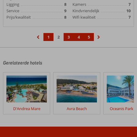
Ligging
8
Kamers
7
Service
9
Kindvriendelijk
10
Prijs/kwaliteit
8
Wifi kwaliteit
7
1
2
3
4
5
‹
›
Gerelateerde hotels
D'Andrea Mare
Avra Beach
Oceanis Park H