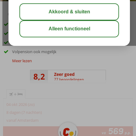
03:45
00:50
aug 32°
C
delen
bewaar
Gelegen op een heuvel direct aan zee
Groene tuin met heerlijk zwembad
Entertainment voor jong en oud
Volpension ook mogelijk
Meer lezen
8,2
Zeer goed
77 beoordelingen
+
04 okt 2026 (zo)
8 dagen (7 nachten)
vanaf Amsterdam
569
va
p.p.