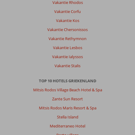
Vakantie Rhodos
gaan
of
Vakantie Corfu
ander
Vakantie Kos
openbaar
vervoer
Vakantie Chersonissos
nog
Vakantie Rethymnon
goedkoper.
Aldi
Vakantie Lesbos
en
Vakantie Ialyssos
andere
normale
Vakantie Stalis
supermarkten
op
TOP 10 HOTELS GRIEKENLAND
nog
geen
Mitsis Rodos Village Beach Hotel & Spa
5min
Zante Sun Resort
rijden
ideaal
Mitsis Rodos Maris Resort & Spa
om
Stella Island
boodschappen
te
Mediterraneo Hotel
halen.