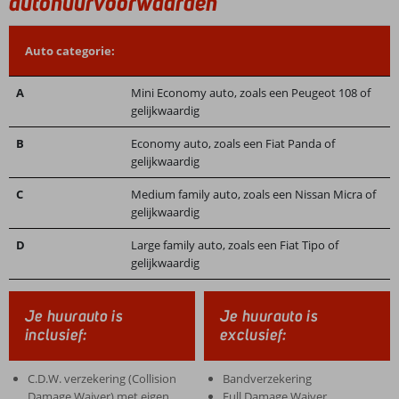
autohuurvoorwaarden
Auto categorie:
A
Mini Economy auto, zoals een Peugeot 108 of
gelijkwaardig
B
Economy auto, zoals een Fiat Panda of
gelijkwaardig
C
Medium family auto, zoals een Nissan Micra of
gelijkwaardig
D
Large family auto, zoals een Fiat Tipo of
gelijkwaardig
Je huurauto is
Je huurauto is
inclusief:
exclusief:
C.D.W. verzekering (Collision
Bandverzekering
Damage Waiver) met eigen
Full Damage Waiver