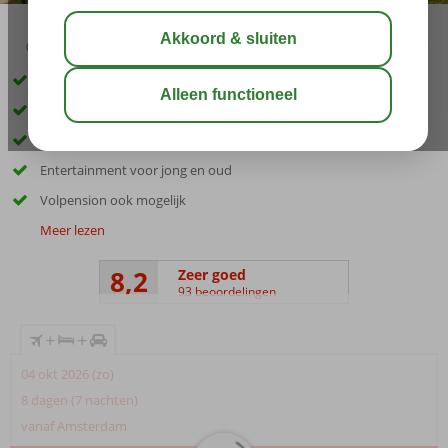
03:45
00:50
aug 32°
C
delen
bewaar
Inclusief huurauto
Gelegen op een heuvel direct aan zee
Groene tuin met heerlijk zwembad
Entertainment voor jong en oud
Volpension ook mogelijk
Meer lezen
8,2
Zeer goed
93 beoordelingen
+
+
04 okt 2026 (zo)
8 dagen (7 nachten)
vanaf Amsterdam