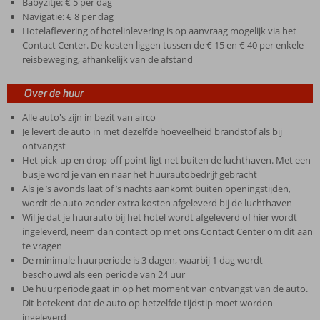
Babyzitje: € 5 per dag
Navigatie: € 8 per dag
Hotelaflevering of hotelinlevering is op aanvraag mogelijk via het
Contact Center. De kosten liggen tussen de € 15 en € 40 per enkele
reisbeweging, afhankelijk van de afstand
Over de huur
Alle auto's zijn in bezit van airco
Je levert de auto in met dezelfde hoeveelheid brandstof als bij
ontvangst
Het pick-up en drop-off point ligt net buiten de luchthaven. Met een
busje word je van en naar het huurautobedrijf gebracht
Als je ’s avonds laat of ’s nachts aankomt buiten openingstijden,
wordt de auto zonder extra kosten afgeleverd bij de luchthaven
Wil je dat je huurauto bij het hotel wordt afgeleverd of hier wordt
ingeleverd, neem dan contact op met ons Contact Center om dit aan
te vragen
De minimale huurperiode is 3 dagen, waarbij 1 dag wordt
beschouwd als een periode van 24 uur
De huurperiode gaat in op het moment van ontvangst van de auto.
Dit betekent dat de auto op hetzelfde tijdstip moet worden
ingeleverd