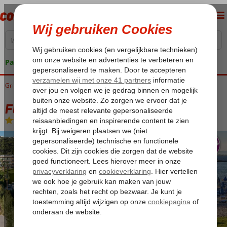
Pakketgarantie
Griekenland
Home
Rhodos
Kalithea
Fly & Go Kresten Palace
Fly & Go Kresten Palace
Halfpension
-
Hotel