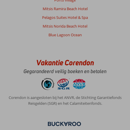
Porto village
Over
Mitsis Ramira Beach Hotel
Fly
Pelagos Suites Hotel & Spa
&
Go
Mitsis Norida Beach Hotel
Kresten
Blue Lagoon Ocean
Palace:
Het
resort
zelf
prijs/kwaliteit
Vakantie Corendon
is
Gegarandeerd veilig boeken en betalen
gewoon
goed.
Buffet
restaurant
prima,
Corendon is aangesloten bij het ANVR, de Stichting Garantiefonds
zwembad
Reisgelden (SGR) en het Calamiteitenfonds.
lekker
verkoelend
en
je
kan