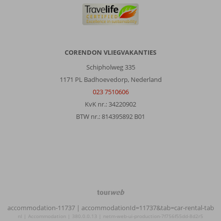
zo
naar
de
zee
lopen
CORENDON VLIEGVAKANTIES
vanaf
Schipholweg 335
het
resort.
1171 PL Badhoevedorp, Nederland
Winkeltje
023 7510606
op
KvK nr.: 34220902
het
BTW nr.: 814395892 B01
resort
met
grote
variatie
in
assortiment.
Personeel
vriendelijk
TourWeb
en
©
behulpzaam.
accommodation-11737
| accommodationId=11737&tab=car-rental-tab
NetMatch
Wifi
nl | Accommodation | 380.0.0.13 | netm-web-ui-production-7f756f55dd-8d2r5