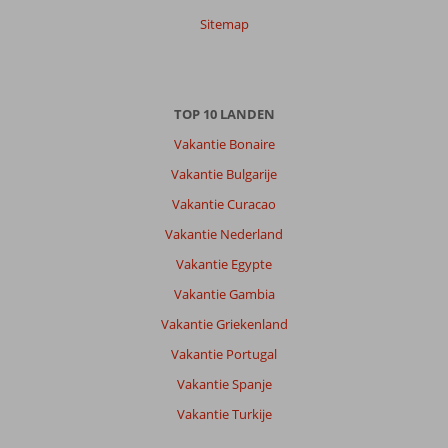
Zachery
9,0
Sitemap
Nederland
Met vrienden
,
17 juni 2026
TOP 10 LANDEN
Over
Vakantie Bonaire
Kalithea:
Vakantie Bulgarije
Het
Vakantie Curacao
ligt
in
Vakantie Nederland
een
Vakantie Egypte
rustig
gebied
Vakantie Gambia
met
Vakantie Griekenland
weinig
restaurantjes,
Vakantie Portugal
cafeetjes/baretjes
Vakantie Spanje
op
loopafstand.
Vakantie Turkije
Faliraki
en