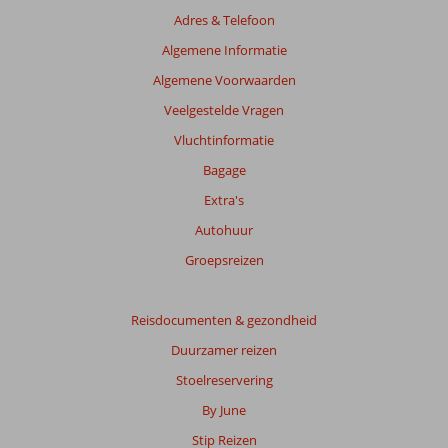
relevantie
Adres & Telefoon
van
de
Algemene Informatie
getoonde
Algemene Voorwaarden
beoordelingen
te
Veelgestelde Vragen
garanderen.
Vluchtinformatie
Meer
info
Bagage
over
Extra's
onze
beoordelingen.
Autohuur
Groepsreizen
Totale
score
Reisdocumenten & gezondheid
Gebaseerd
Duurzamer reizen
op:
93
Stoelreservering
beoordelingen
By June
Stip Reizen