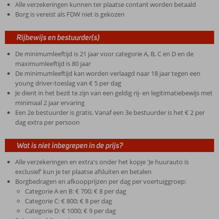
Alle verzekeringen kunnen ter plaatse contant worden betaald
Borg is vereist als FDW niet is gekozen
Rijbewijs en bestuurder(s)
De minimumleeftijd is 21 jaar voor categorie A, B, C en D en de
maximumleeftijd is 80 jaar
De minimumleeftijd kan worden verlaagd naar 18 jaar tegen een
young driver-toeslag van € 5 per dag
Je dient in het bezit te zijn van een geldig rij- en legitimatiebewijs met
minimaal 2 jaar ervaring
Een 2e bestuurder is gratis. Vanaf een 3e bestuurder is het € 2 per
dag extra per persoon
Wat is niet inbegrepen in de prijs?
Alle verzekeringen en extra's onder het kopje 'Je huurauto is
exclusief' kun je ter plaatse afsluiten en betalen
Borgbedragen en afkoopprijzen per dag per voertuiggroep:
Categorie A en B: € 700; € 8 per dag
Categorie C: € 800; € 8 per dag
Categorie D: € 1000; € 9 per dag