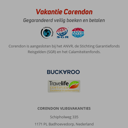
prachtige
eiland.
Vakantie Corendon
Over
Gegarandeerd veilig boeken en betalen
Poseidonia
Appartementen:
Fijne
accommodatie,
Corendon is aangesloten bij het ANVR, de Stichting Garantiefonds
ruim
Reisgelden (SGR) en het Calamiteitenfonds.
appartement
en
vriendelijk
personeel.
Wij
houden
niet
van
all
inclusieve
CORENDON VLIEGVAKANTIES
en
Schipholweg 335
hadden
hier
1171 PL Badhoevedorp, Nederland