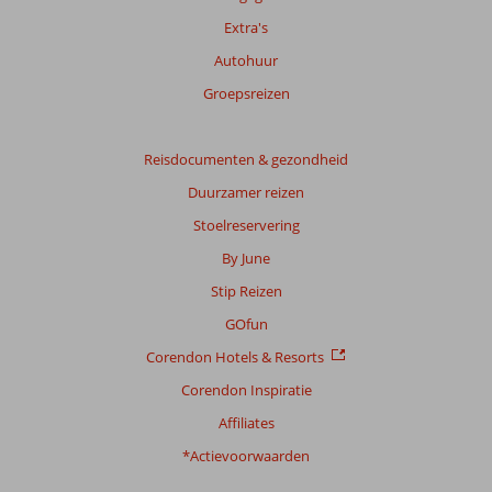
Extra's
Totale
Autohuur
score
Groepsreizen
Gebaseerd
op:
7
Reisdocumenten & gezondheid
beoordelingen
Duurzamer reizen
Stoelreservering
Scoreverdeling
By June
Algemene indruk
8,1
Eten
8,3
Stip Reizen
Ligging
8,3
Kamers
8,4
Service
8,4
Kindvriendelijk
8,0
GOfun
Prijs/kwaliteit
8,3
Wifi kwaliteit
6,0
Corendon Hotels & Resorts
Corendon Inspiratie
Ervaringen
van
Affiliates
onze
klanten
*Actievoorwaarden
Taal