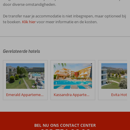
door diverse omstandigheden.
De transfer naar je accommodatie is niet inbegrepen, maar optioneel bij
te boeken.
Klik hier
voor meer informatie en de kosten.
De
beoordelingen
zijn
door
Gerelateerde hotels
onze
klanten
geschreven
na
hun
verblijf
in
Emerald Appartementen
Kassandra Appartementen
Evita Hotel
Poseidonia
Appartementen
Beoordelingen
die
BEL NU ONS CONTACT CENTER
ouder