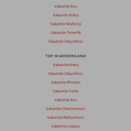
huren
Vakantie Kos
altijd
een
Vakantie Kreta
auto,
Vakantie Mallorca
bij
Marion
Vakantie Tenerife
en
Vakantie Zakynthos
Vasilis
van
Sky
TOP 10 GRIEKENLAND
Rent
Vakantie Kreta
a
Car
Vakantie Zakynthos
in
Vakantie Rhodos
Ialysos,
en
Vakantie Corfu
gaan
Vakantie Kos
er
lekker
Vakantie Chersonissos
op
Vakantie Rethymnon
uit.
Genieten
Vakantie Lesbos
van