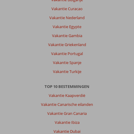
is
Vakantie Curacao
genoeg
te
Vakantie Nederland
beleven,
Vakantie Egypte
winkeltjes,
restaurantjes,
Vakantie Gambia
rockbar
Vakantie Griekenland
(Double
Deuce
Vakantie Portugal
Live
Vakantie Spanje
Stage)
en
Vakantie Turkije
(kiezel)strand.
Naar
TOP 10 BESTEMMINGEN
de
oude
Vakantie Kaapverdië
stad
Vakantie Canarische eilanden
is
ongeveer
Vakantie Gran Canaria
6
Vakantie Ibiza
km.
Wij
Vakantie Dubai