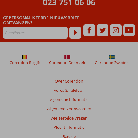
023 751 06 06
zijn
dan
GEPERSONALISEERDE NIEUWSBRIEF
48
ONTVANGEN?
maanden
worden
niet
meer
weergegeven
om
de
Corendon België
Corendon Denmark
Corendon Zweden
relevantie
van
de
Over Corendon
getoonde
Adres & Telefoon
beoordelingen
te
Algemene Informatie
garanderen.
Algemene Voorwaarden
Meer
info
Veelgestelde Vragen
over
Vluchtinformatie
onze
beoordelingen.
Bagage