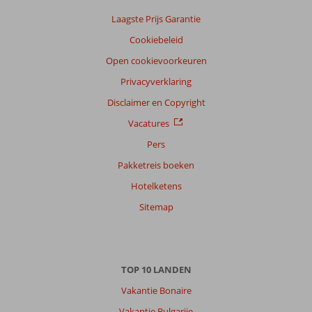
Nederlands (NL) (7)
Laagste Prijs Garantie
Filter
Cookiebeleid
reisgezelschap
Open cookievoorkeuren
Alle
Privacyverklaring
Sorteren
op
Disclaimer en Copyright
datum (nieuw > oud)
Vacatures
Pers
Marjan
8,0
Pakketreis boeken
Nederland
Hotelketens
Met partner
,
26 september 2023
Sitemap
Over
Ixia:
TOP 10 LANDEN
In
Vakantie Bonaire
de
buurt
Vakantie Bulgarije