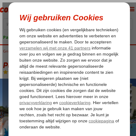
Pakketgarantie
Griekenland
Home
Rhodos
Ixia
Poseidonia Appartementen
Poseidonia Appartementen
Logies
-
Appartement