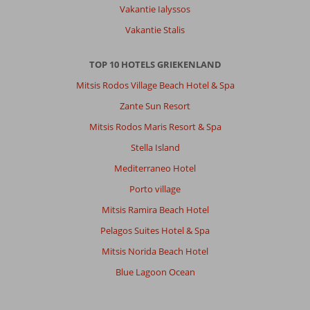
Vakantie Ialyssos
de
natuur,
Vakantie Stalis
de
oude
TOP 10 HOTELS GRIEKENLAND
stad,
de
Mitsis Rodos Village Beach Hotel & Spa
dorpjes
Zante Sun Resort
met
z'n
Mitsis Rodos Maris Resort & Spa
vriendelijke
Stella Island
mensen,
lekker
Mediterraneo Hotel
eten
Porto village
en
drinken.
Mitsis Ramira Beach Hotel
Kortom
Pelagos Suites Hotel & Spa
iedere
keer
Mitsis Norida Beach Hotel
weer
Blue Lagoon Ocean
genieten
op
dit