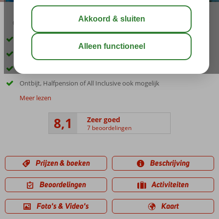
03:45
00:30
aug 32°
C
delen
bewaar
Sfeervol appartementencomplex
Gelegen in Ixia aan de kustweg
Zwembad met kinderbad
Ontbijt, Halfpension of All Inclusive ook mogelijk
Meer lezen
8,1
Zeer goed
7 beoordelingen
Prijzen & boeken
Beschrijving
Beoordelingen
Activiteiten
Foto's & Video's
Kaart