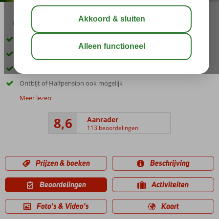
03:45
00:40
aug 32°
C
delen
bewaar
Kleinschalig en gastvrij complex
In Trianda en vlak bij het strand
Zwembad met zonneterras
Ontbijt of Halfpension ook mogelijk
Meer lezen
8,6
Aanrader
113 beoordelingen
Prijzen & boeken
Beschrijving
Beoordelingen
Activiteiten
Foto's & Video's
Kaart