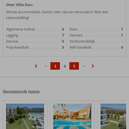
Over Villa Duc:
Mooie accomodatie, kamer zeer vies en verouderd. Wat een
teleurstelling!
Algemene indruk
6
Eten
7
Ligging
7
Kamers
1
Service
5
Kindvriendelijk
-
Prijs/kwaliteit
3
Wifi kwaliteit
4
…
…
3
4
5
‹
›
Gerelateerde hotels