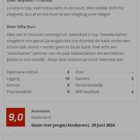
Over Ialyssos / Trianda:
Locatie is top, veel restaurants in de buurt. Wel redelijk dicht bij
vliegveld, dus af en toe hoor je een vliegtuig over vliegen
Over Villa Duc:
Alles ziet er mooi en verzorgd uit, zwembad is top. Tweede kamer
voegde in ons geval (2e etage) niks toe doordat de bank onder een
schuin dak stond + verder geen tv bij de bank. Niet echt een
"woonkamer" Jammer van de paar kakkerlakken die we hebben
gezien in ons verblijf... Maar daar ontkom je nooit helemaal aan
Algemene indruk
8
Eten
-
Ligging
10
Kamers
5
Service
8
Kindvriendelijk
-
Prijs/kwaliteit
8
Wifi kwaliteit
4
Anoniem
9,0
Nederland
Gezin met jong(e) kind(eren)
,
20 juni 2024