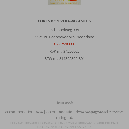
CORENDON VLIEGVAKANTIES
Schipholweg 335
1171 PL Badhoevedorp, Nederland
023 7510606
KvK nr.: 34220902
BTW nr.: 814395892 B01
TourWeb
©
accommodation-9434
| accommodationId=9434&pag=4&tab=review-
NetMatch
rating-tab
nl | Accommodation | 380.0.0.13 | netm-web-ui-production-7f756f55dd-8d2r5
10:35:35 PM (10:35:35 PM) | 95 (77|37)