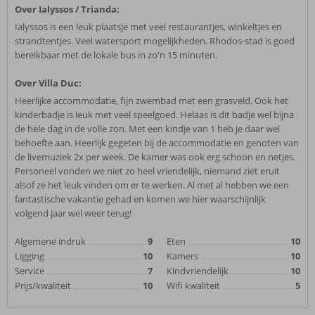
Over Ialyssos / Trianda:
Ialyssos is een leuk plaatsje met veel restaurantjes, winkeltjes en
strandtentjes. Veel watersport mogelijkheden. Rhodos-stad is goed
bereikbaar met de lokale bus in zo'n 15 minuten.
Over Villa Duc:
Heerlijke accommodatie, fijn zwembad met een grasveld. Ook het
kinderbadje is leuk met veel speelgoed. Helaas is dit badje wel bijna
de hele dag in de volle zon. Met een kindje van 1 heb je daar wel
behoefte aan. Heerlijk gegeten bij de accommodatie en genoten van
de livemuziek 2x per week. De kamer was ook erg schoon en netjes.
Personeel vonden we niet zo heel vriendelijk, niemand ziet eruit
alsof ze het leuk vinden om er te werken. Al met al hebben we een
fantastische vakantie gehad en komen we hier waarschijnlijk
volgend jaar wel weer terug!
Algemene indruk
9
Eten
10
Ligging
10
Kamers
10
Service
7
Kindvriendelijk
10
Prijs/kwaliteit
10
Wifi kwaliteit
5