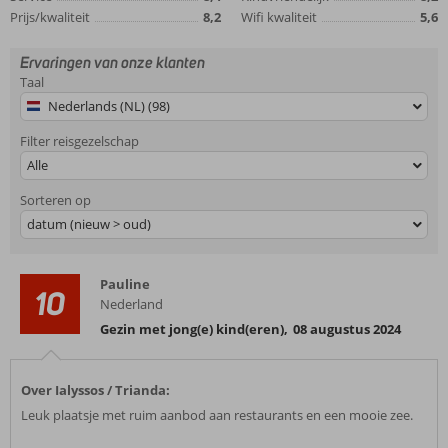
Prijs/kwaliteit
8,2
Wifi kwaliteit
5,6
Ervaringen van onze klanten
Taal
Nederlands (NL) (98)
Filter reisgezelschap
Alle
Sorteren op
datum (nieuw > oud)
Pauline
10
Nederland
Gezin met jong(e) kind(eren)
,
08 augustus 2024
Over Ialyssos / Trianda:
Leuk plaatsje met ruim aanbod aan restaurants en een mooie zee.