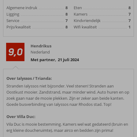
Algemene indruk
8
Eten
8
Ligging
8
Kamers
7
Service
7
Kindvriendelijk
7
Prijs/kwaliteit
8
Wifi kwaliteit
1
Hendrikus
9,0
Nederland
Met partner
,
21 juli 2024
Over Ialyssos / Trianda:
Stranden Ialyssos niet bijzonder. Veel stenen! Stranden aan
Oostkust mooier. Zandstrand, maar minder wind. Auto huren en op
zoek gaan naar de mooie plekken. Zijn er zeker aan beide kanten.
Goede busverbinding van Ialyssos naar Rhodos stad. Top!
Over Villa Duc:
Vila Duc is mooie bestemming. Kamers wel wat gedateerd (bruin en
erg kleine doucheruimte), maar airco en bedden zijn prima!