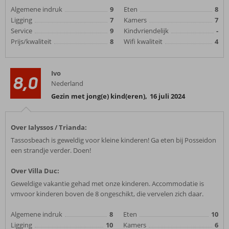
Algemene indruk
9
Eten
8
Ligging
7
Kamers
7
Service
9
Kindvriendelijk
-
Prijs/kwaliteit
8
Wifi kwaliteit
4
Ivo
8,0
Nederland
Gezin met jong(e) kind(eren)
,
16 juli 2024
Over Ialyssos / Trianda:
Tassosbeach is geweldig voor kleine kinderen! Ga eten bij Posseidon
een strandje verder. Doen!
Over Villa Duc:
Geweldige vakantie gehad met onze kinderen. Accommodatie is
vmvoor kinderen boven de 8 ongeschikt, die vervelen zich daar.
Algemene indruk
8
Eten
10
Ligging
10
Kamers
6