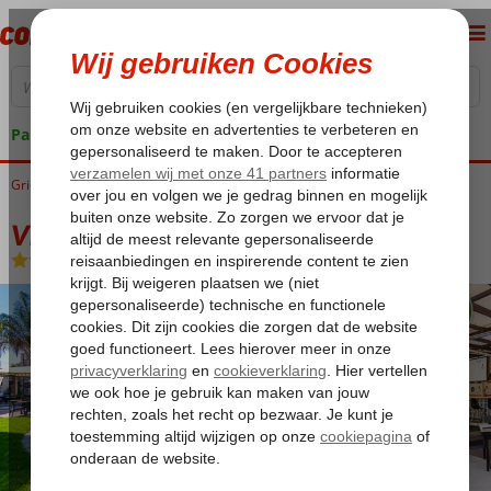
Pakketgarantie
Griekenland
Home
Rhodos
Ialyssos / Trianda
Villa Duc
Villa Duc
Logies
-
Appartement