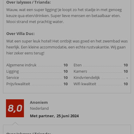
Over Ialyssos / Trianda:
Wauw, wat een super ligging! Je loopt zo het stadje in met genoeg
keuze qua eten/drinken. Super lieve mensen en betaalbaar eten.
Mooi strand met prachtig water.
Over Villa Duc:
Wat een super leuk hotel! Het ontbijt was goed en het zwembad was
heerlijk. Een kleine accommodatie, een echte rustvakantie. Wij gaan
hier zeker eens terug!
Algemene indruk
10
Eten
10
Ligging
10
Kamers
10
Service
10
Kindvriendelijk
-
Prijs/kwaliteit
10
Wifi kwaliteit
10
Anoniem
8,0
Nederland
Met partner
,
25 juni 2024