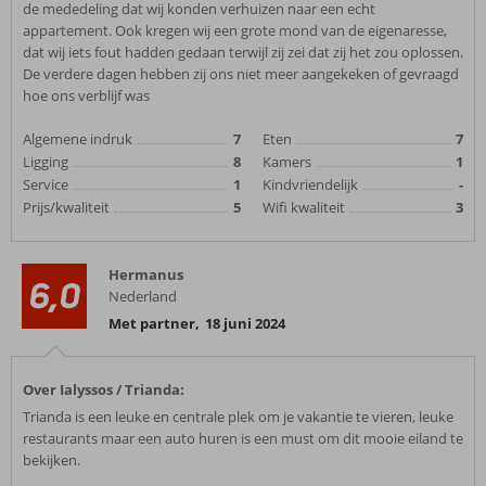
de mededeling dat wij konden verhuizen naar een echt
appartement. Ook kregen wij een grote mond van de eigenaresse,
dat wij iets fout hadden gedaan terwijl zij zei dat zij het zou oplossen.
De verdere dagen hebben zij ons niet meer aangekeken of gevraagd
hoe ons verblijf was
Algemene indruk
7
Eten
7
Ligging
8
Kamers
1
Service
1
Kindvriendelijk
-
Prijs/kwaliteit
5
Wifi kwaliteit
3
Hermanus
6,0
Nederland
Met partner
,
18 juni 2024
Over Ialyssos / Trianda:
Trianda is een leuke en centrale plek om je vakantie te vieren, leuke
restaurants maar een auto huren is een must om dit mooie eiland te
bekijken.