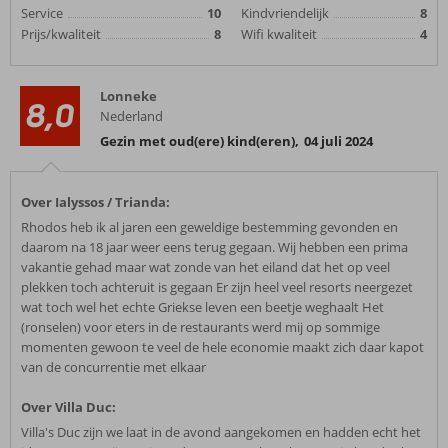
Service
10
Kindvriendelijk
8
Prijs/kwaliteit
8
Wifi kwaliteit
4
Lonneke
8,0
Nederland
Gezin met oud(ere) kind(eren)
,
04 juli 2024
Over Ialyssos / Trianda:
Rhodos heb ik al jaren een geweldige bestemming gevonden en
daarom na 18 jaar weer eens terug gegaan. Wij hebben een prima
vakantie gehad maar wat zonde van het eiland dat het op veel
plekken toch achteruit is gegaan Er zijn heel veel resorts neergezet
wat toch wel het echte Griekse leven een beetje weghaalt Het
(ronselen) voor eters in de restaurants werd mij op sommige
momenten gewoon te veel de hele economie maakt zich daar kapot
van de concurrentie met elkaar
Over Villa Duc:
Villa's Duc zijn we laat in de avond aangekomen en hadden echt het