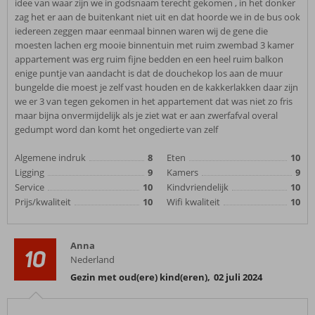
idee van waar zijn we in godsnaam terecht gekomen , in het donker
zag het er aan de buitenkant niet uit en dat hoorde we in de bus ook
iedereen zeggen maar eenmaal binnen waren wij de gene die
moesten lachen erg mooie binnentuin met ruim zwembad 3 kamer
appartement was erg ruim fijne bedden en een heel ruim balkon
enige puntje van aandacht is dat de douchekop los aan de muur
bungelde die moest je zelf vast houden en de kakkerlakken daar zijn
we er 3 van tegen gekomen in het appartement dat was niet zo fris
maar bijna onvermijdelijk als je ziet wat er aan zwerfafval overal
gedumpt word dan komt het ongedierte van zelf
Algemene indruk
8
Eten
10
Ligging
9
Kamers
9
Service
10
Kindvriendelijk
10
Prijs/kwaliteit
10
Wifi kwaliteit
10
Anna
10
Nederland
Gezin met oud(ere) kind(eren)
,
02 juli 2024