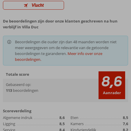
Vlucht
De beoordelingen zijn door onze klanten geschreven na hun
verblijf in Villa Duc
Beoordelingen die ouder zijn dan 48 maanden worden niet
meer weergegeven om de relevantie van de getoonde
beoordelingen te garanderen.
Meer info over onze
beoordelingen.
Totale score
8,6
Gebaseerd op:
113
beoordelingen
Aanrader
Scoreverdeling
Algemene indruk
8,6
Eten
8,5
Ligging
8,5
Kamers
7,6
Service
8,4
Kindvriendelijk
8,2