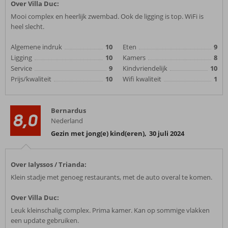
Over Villa Duc:
Mooi complex en heerlijk zwembad. Ook de ligging is top. WiFi is
heel slecht.
Algemene indruk
10
Eten
9
Ligging
10
Kamers
8
Service
9
Kindvriendelijk
10
Prijs/kwaliteit
10
Wifi kwaliteit
1
Bernardus
8,0
Nederland
Gezin met jong(e) kind(eren)
,
30 juli 2024
Over Ialyssos / Trianda:
Klein stadje met genoeg restaurants, met de auto overal te komen.
Over Villa Duc:
Leuk kleinschalig complex. Prima kamer. Kan op sommige vlakken
een update gebruiken.