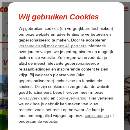
Pakketgarantie
Griekenland
Home
Rhodos
Ialyssos / Trianda
Villa Duc
Villa Duc
Logies
-
Appartement