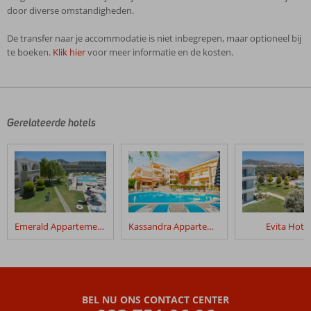
door diverse omstandigheden.
De transfer naar je accommodatie is niet inbegrepen, maar optioneel bij
te boeken.
Klik hier
voor meer informatie en de kosten.
De
beoordelingen
zijn
door
Gerelateerde hotels
onze
klanten
geschreven
na
hun
verblijf
in
Emerald Appartementen
Kassandra Appartementen
Evita Hotel
Villa
Duc
Beoordelingen
die
BEL NU ONS CONTACT CENTER
ouder