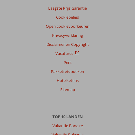
Nederlands (NL) (101)
Laagste Prijs Garantie
Filter
Cookiebeleid
reisgezelschap
Open cookievoorkeuren
Alle
Privacyverklaring
Sorteren
op
Disclaimer en Copyright
datum (nieuw > oud)
Vacatures
Pers
Johannes
7,0
Pakketreis boeken
Nederland
Hotelketens
Met partner
,
22 september 2025
Sitemap
Over
Ialyssos
TOP 10 LANDEN
/
Trianda:
Vakantie Bonaire
Lalyssos
Vakantie Bulgarije