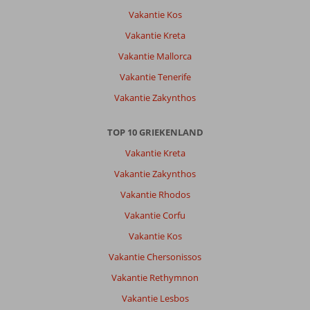
gedateerd
Vakantie Kos
(
wisten
Vakantie Kreta
we)
Vakantie Mallorca
Ijskast
maakt
Vakantie Tenerife
veel
Vakantie Zakynthos
te
veel
lawaai(
TOP 10 GRIEKENLAND
heb
Vakantie Kreta
de
stroom
Vakantie Zakynthos
maar
Vakantie Rhodos
snachts
uitgezet
Vakantie Corfu
Persoonlijk
Vakantie Kos
mocht
wel
Vakantie Chersonissos
vriendelijker
Vakantie Rethymnon
zijn
we
Vakantie Lesbos