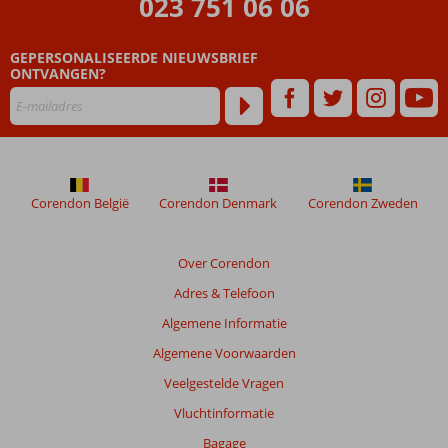
023 751 06 06
zijn
dan
GEPERSONALISEERDE NIEUWSBRIEF
48
ONTVANGEN?
maanden
worden
niet
meer
weergegeven
om
de
Corendon België
Corendon Denmark
Corendon Zweden
relevantie
van
de
Over Corendon
getoonde
Adres & Telefoon
beoordelingen
te
Algemene Informatie
garanderen.
Algemene Voorwaarden
Meer
info
Veelgestelde Vragen
over
Vluchtinformatie
onze
beoordelingen.
Bagage