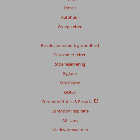
Extra's
Totale
Autohuur
score
Groepsreizen
Gebaseerd
op:
116
Reisdocumenten & gezondheid
beoordelingen
Duurzamer reizen
Stoelreservering
Scoreverdeling
By June
Algemene indruk
8,6
Eten
8,4
Stip Reizen
Ligging
8,5
Kamers
7,5
Service
8,4
Kindvriendelijk
8,1
GOfun
Prijs/kwaliteit
8,1
Wifi kwaliteit
5,6
Corendon Hotels & Resorts
Corendon Inspiratie
Ervaringen
van
Affiliates
onze
klanten
*Actievoorwaarden
Taal