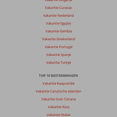
leuk
Vakantie Curacao
maar
klein
Vakantie Nederland
(
Vakantie Egypte
dat
wisten
Vakantie Gambia
we
Vakantie Griekenland
)
Heel
Vakantie Portugal
veel
Vakantie Spanje
zwerfkatten
ook
Vakantie Turkije
in
restaurants
TOP 10 BESTEMMINGEN
Over
Vakantie Kaapverdië
Villa
Vakantie Canarische eilanden
Duc:
Hotel
Vakantie Gran Canaria
goed
Vakantie Ibiza
,
kamers
Vakantie Dubai