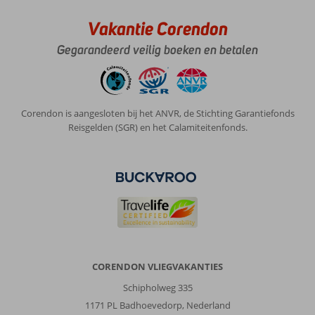
t
zelf
Vakantie Corendon
zeggen
Gegarandeerd veilig boeken en betalen
dan
kreeg
je
antwoord
,
Corendon is aangesloten bij het ANVR, de Stichting Garantiefonds
ontbijt
Reisgelden (SGR) en het Calamiteitenfonds.
was
wel
goed
Algemene indruk
7
Eten
7
Ligging
10
Kamers
7
Service
5
Kindvriendelijk
-
Prijs/kwaliteit
7
Wifi kwaliteit
10
CORENDON VLIEGVAKANTIES
Anoniem
9,0
Schipholweg 335
Nederland
1171 PL Badhoevedorp, Nederland
Met partner
,