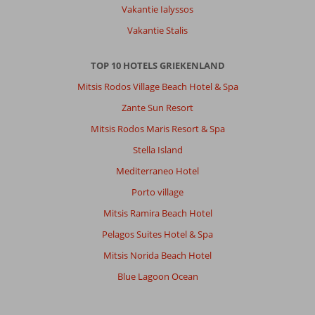
betalen
Vakantie Ialyssos
tenslotte
genoeg
Vakantie Stalis
ervoor
,
TOP 10 HOTELS GRIEKENLAND
s,
avonds
Mitsis Rodos Village Beach Hotel & Spa
heel
Zante Sun Resort
erg
rustig
Mitsis Rodos Maris Resort & Spa
,
Stella Island
van
personeel
Mediterraneo Hotel
kon
Porto village
er
nog
Mitsis Ramira Beach Hotel
geen
Pelagos Suites Hotel & Spa
goedemorgen
vanaf
Mitsis Norida Beach Hotel
,
Blue Lagoon Ocean
of
je
moest