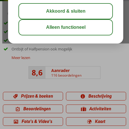
03:45
00:40
aug 32°
C
delen
bewaar
Kleinschalig en gastvrij complex
In Trianda en vlak bij het strand
Zwembad met zonneterras
Ontbijt of Halfpension ook mogelijk
Meer lezen
8,6
Aanrader
116 beoordelingen
Prijzen & boeken
Beschrijving
Beoordelingen
Activiteiten
Foto's & Video's
Kaart