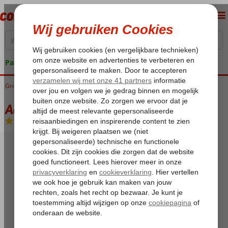
Pakketgarantie
Griekenland
Home
Rhodos
Ialyssos / Trianda
Aqua Beach Club Sunland
Aqua Beach Club Sunland
All Inclusive
-
Hotel