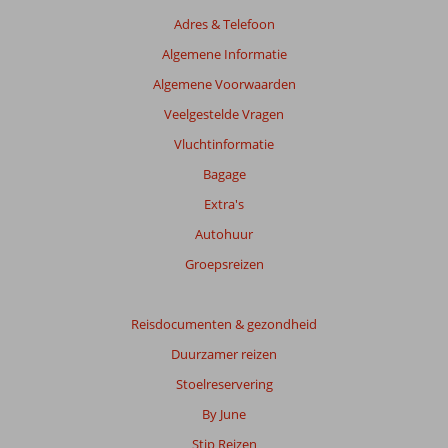
van
Adres & Telefoon
de
getoonde
Algemene Informatie
beoordelingen
Algemene Voorwaarden
te
garanderen.
Veelgestelde Vragen
Meer
Vluchtinformatie
info
over
Bagage
onze
Extra's
beoordelingen.
Autohuur
Groepsreizen
Reisdocumenten & gezondheid
Duurzamer reizen
Stoelreservering
By June
Stip Reizen