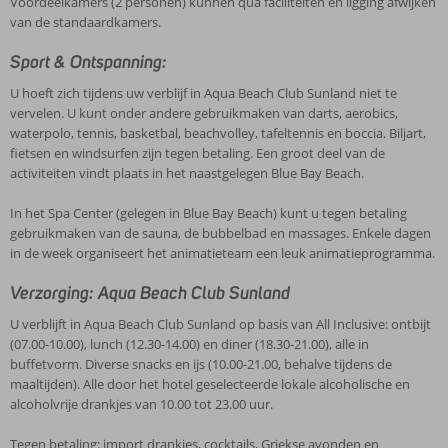
Voordeelkamers (2 personen) kunnen qua faciliteiten en ligging afwijken
van de standaardkamers.
Sport & Ontspanning:
U hoeft zich tijdens uw verblijf in Aqua Beach Club Sunland niet te
vervelen. U kunt onder andere gebruikmaken van darts, aerobics,
waterpolo, tennis, basketbal, beachvolley, tafeltennis en boccia. Biljart,
fietsen en windsurfen zijn tegen betaling. Een groot deel van de
activiteiten vindt plaats in het naastgelegen Blue Bay Beach.
In het Spa Center (gelegen in Blue Bay Beach) kunt u tegen betaling
gebruikmaken van de sauna, de bubbelbad en massages. Enkele dagen
in de week organiseert het animatieteam een leuk animatieprogramma.
Verzorging: Aqua Beach Club Sunland
U verblijft in Aqua Beach Club Sunland op basis van All Inclusive: ontbijt
(07.00-10.00), lunch (12.30-14.00) en diner (18.30-21.00), alle in
buffetvorm. Diverse snacks en ijs (10.00-21.00, behalve tijdens de
maaltijden). Alle door het hotel geselecteerde lokale alcoholische en
alcoholvrije drankjes van 10.00 tot 23.00 uur.
Tegen betaling: import drankjes, cocktails, Griekse avonden en