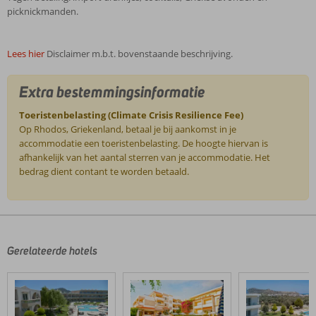
picknickmanden.
Lees hier
Disclaimer m.b.t. bovenstaande beschrijving.
Extra bestemmingsinformatie
Toeristenbelasting (Climate Crisis Resilience Fee)
Op Rhodos, Griekenland, betaal je bij aankomst in je
accommodatie een toeristenbelasting. De hoogte hiervan is
afhankelijk van het aantal sterren van je accommodatie. Het
bedrag dient contant te worden betaald.
De
beoordelingen
zijn
door
Gerelateerde hotels
onze
klanten
geschreven
na