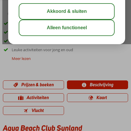
03:45
00:40
aug 32°
C
delen
bewaar
Ideaal familiehotel
Een mini waterpark op korte afstand
Ca. 2km van het centrum van Ialyssos
Leuke activiteiten voor jong en oud
Meer lezen
Prijzen & boeken
Beschrijving
Activiteiten
Kaart
Vlucht
Aqua Beach Club Sunland