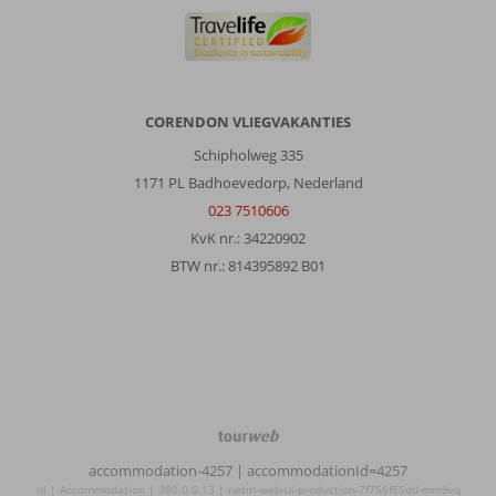
CORENDON VLIEGVAKANTIES
Schipholweg 335
1171 PL Badhoevedorp, Nederland
023 7510606
KvK nr.: 34220902
BTW nr.: 814395892 B01
TourWeb
©
accommodation-4257
| accommodationId=4257
NetMatch
nl | Accommodation | 380.0.0.13 | netm-web-ui-production-7f756f55dd-mm9vq