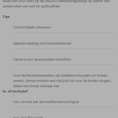
staat niet voor niets op de UNESCO‑Werelderfgoedlijst en ademt een
unieke sfeer van rust en spiritualiteit.
Tips
Comfortabele schoenen
Gepaste kleding voor kloosterbezoek
Camera voor spectaculaire uitzichten
Voor de kloosterbezoeken zijn bedekte schouders en knieën
vereist, dames móeten een rok/jurk tot over de knieën dragen,
alleen een broek volstaat niet
In- of exclusief
Incl. vervoer per airconditioned touringcar
Incl. chauffeur/gids