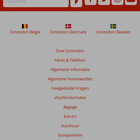
48
maanden
worden
niet
meer
Corendon België
Corendon Denmark
Corendon Zweden
weergegeven
om
de
Over Corendon
relevantie
Adres & Telefoon
van
de
Algemene Informatie
getoonde
Algemene Voorwaarden
beoordelingen
te
Veelgestelde Vragen
garanderen.
Vluchtinformatie
Meer
info
Bagage
over
Extra's
onze
beoordelingen.
Autohuur
Groepsreizen
Totale