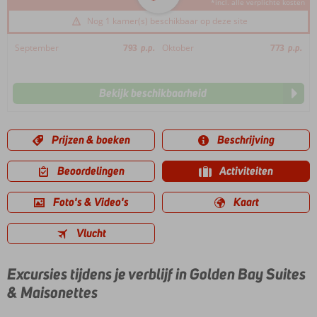
*incl. alle verplichte kosten
Nog 1 kamer(s) beschikbaar op deze site
September
793
p.p.
Oktober
773
p.p.
Bekijk beschikbaarheid
Prijzen & boeken
Beschrijving
Beoordelingen
Activiteiten
Foto's & Video's
Kaart
Vlucht
Excursies tijdens je verblijf in Golden Bay Suites
& Maisonettes