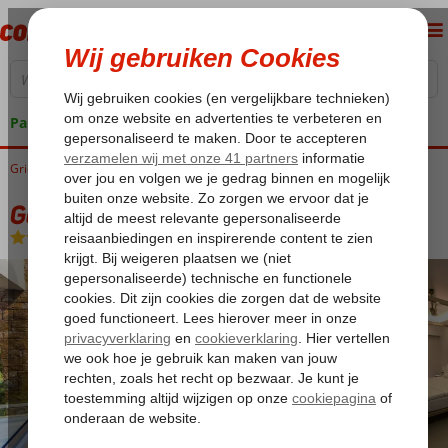
Pakketgarantie
Griekenland
Home
Parga
Parga-Stad
Golden Bay Suites & Maisonettes
Golden Bay Suites & Maisonettes
Logies
-
Appartement