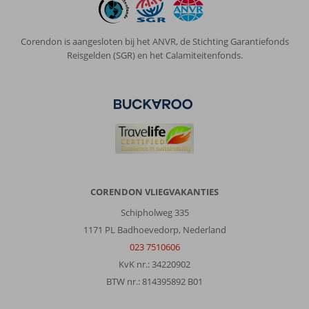
brandschoon
met
een
Corendon is aangesloten bij het ANVR, de Stichting Garantiefonds
ruim
Reisgelden (SGR) en het Calamiteitenfonds.
terras
met
uitzicht
op
zee.
Het
personeel
is
zeer
vriendelijk.
CORENDON VLIEGVAKANTIES
Het
Schipholweg 335
complex
wordt
1171 PL Badhoevedorp, Nederland
door
023 7510606
Theo
KvK nr.: 34220902
en
BTW nr.: 814395892 B01
zijn
ouders