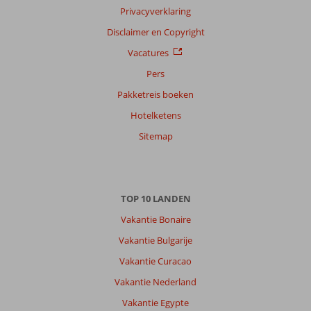
Filter
Privacyverklaring
reisgezelschap
Disclaimer en Copyright
Alle
Vacatures
Sorteren
op
Pers
datum (nieuw > oud)
Pakketreis boeken
Hotelketens
Margarethcornelia
10
Sitemap
Nederland
Met partner
,
25 mei 2026
TOP 10 LANDEN
Over
Vakantie Bonaire
Parga-
Vakantie Bulgarije
Stad:
Vakantie Curacao
De
omgeving
Vakantie Nederland
is
Vakantie Egypte
prachtig.