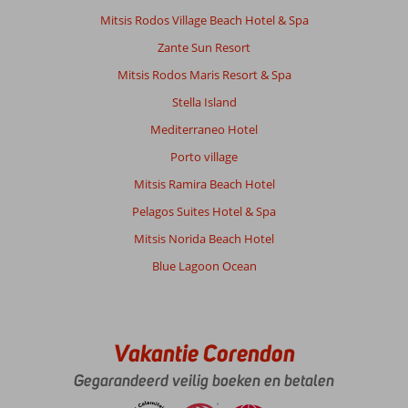
bay.
Mitsis Rodos Village Beach Hotel & Spa
Het
Zante Sun Resort
is
een
Mitsis Rodos Maris Resort & Spa
prachtige
Stella Island
locatie,
rustig
Mediterraneo Hotel
gelegen
Porto village
en
omgeven
Mitsis Ramira Beach Hotel
met
Pelagos Suites Hotel & Spa
een
mooi
Mitsis Norida Beach Hotel
onderhouden
Blue Lagoon Ocean
tuin.
Onze
studio
was
modern
Vakantie Corendon
en
Gegarandeerd veilig boeken en betalen
smaakvol
ingericht,