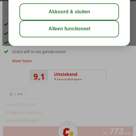
03:30
delen
bewaar
Op korte afstand van Parga-Stad
Zandstrand op slechts 400 m afstand
Modern ingerichte studio's en appartementen
Gratis wifi in het gehele resort
Meer lezen
9,1
Uitstekend
9 beoordelingen
+
04 okt 2026 (zo)
8 dagen (7 nachten)
vanaf Amsterdam
773
va
p.p.