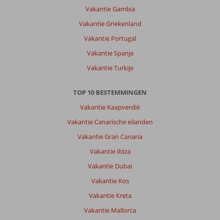
Valtos
Vakantie Gambia
beach
Vakantie Griekenland
is
op
Vakantie Portugal
10
Vakantie Spanje
min
afstand
Vakantie Turkije
lopen
makkelijk
TOP 10 BESTEMMINGEN
te
bereiken.
Vakantie Kaapverdië
Er
Vakantie Canarische eilanden
zijn
aan
Vakantie Gran Canaria
het
Vakantie Ibiza
strand
en
Vakantie Dubai
in
Vakantie Kos
de
nabijheid
Vakantie Kreta
van
Vakantie Mallorca
Golden