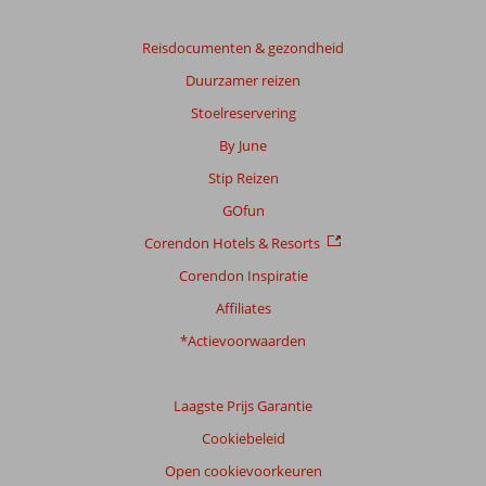
score
Reisdocumenten & gezondheid
Gebaseerd
Duurzamer reizen
op:
9
Stoelreservering
beoordelingen
By June
Stip Reizen
Scoreverdeling
GOfun
Algemene indruk
9,1
Eten
-
Corendon Hotels & Resorts
Ligging
8,7
Kamers
8,8
Service
8,9
Kindvriendelijk
-
Corendon Inspiratie
Prijs/kwaliteit
8,8
Wifi kwaliteit
7,6
Affiliates
*Actievoorwaarden
Ervaringen
van
onze
klanten
Laagste Prijs Garantie
Taal
Cookiebeleid
Nederlands (NL) (9)
Open cookievoorkeuren