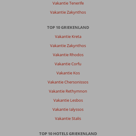
bay
Vakantie Tenerife
diverse
Vakantie Zakynthos
restaurants
en
kleine
TOP 10 GRIEKENLAND
supermarkten.
Vakantie Kreta
Over
Vakantie Zakynthos
Golden
Vakantie Rhodos
Bay
Suites
Vakantie Corfu
&
Vakantie Kos
Maisonettes:
Wij
Vakantie Chersonissos
zijn
Vakantie Rethymnon
net
terug
Vakantie Lesbos
van
Vakantie Ialyssos
een
fantastisch
Vakantie Stalis
verblijf
in
TOP 10 HOTELS GRIEKENLAND
Golden