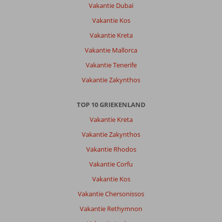
Alleen
Vakantie Dubai
wifi
Vakantie Kos
was
minder
Vakantie Kreta
Vakantie Mallorca
Algemene indruk
8
Eten
8
Ligging
9
Kamers
8
Vakantie Tenerife
Service
9
Kindvriendelijk
-
Vakantie Zakynthos
Prijs/kwaliteit
8
Wifi kwaliteit
5
TOP 10 GRIEKENLAND
Ilona
9,0
Vakantie Kreta
Nederland
Vakantie Zakynthos
Met partner
,
Vakantie Rhodos
16 mei 2025
Vakantie Corfu
Vakantie Kos
Over
Vakantie Chersonissos
Parga-
Stad:
Vakantie Rethymnon
Parga