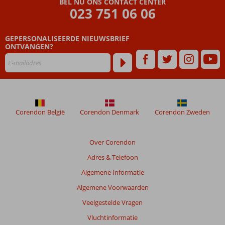
BEL NU ONS CONTACT CENTER
ouder
023 751 06 06
zijn
dan
GEPERSONALISEERDE NIEUWSBRIEF
48
ONTVANGEN?
maanden
worden
niet
meer
weergegeven
om
de
Corendon België
Corendon Denmark
Corendon Zweden
relevantie
van
de
Over Corendon
getoonde
Adres & Telefoon
beoordelingen
te
Algemene Informatie
garanderen.
Algemene Voorwaarden
Meer
info
Veelgestelde Vragen
over
Vluchtinformatie
onze