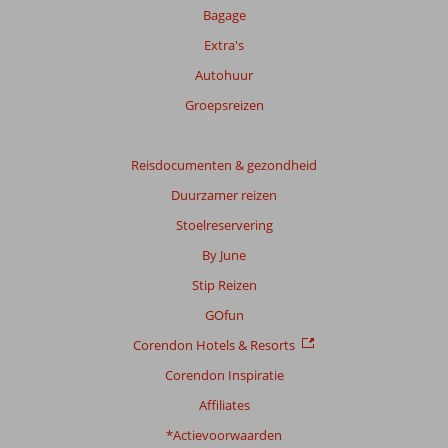
beoordelingen.
Bagage
Extra's
Totale
Autohuur
score
Groepsreizen
Gebaseerd
op:
29
Reisdocumenten & gezondheid
beoordelingen
Duurzamer reizen
Stoelreservering
Scoreverdeling
By June
Algemene indruk
8,0
Eten
7,0
Stip Reizen
Ligging
9,0
Kamers
7,6
Service
8,0
Kindvriendelijk
10
GOfun
Prijs/kwaliteit
7,7
Wifi kwaliteit
6,9
Corendon Hotels & Resorts
Corendon Inspiratie
Ervaringen
van
Affiliates
onze
klanten
*Actievoorwaarden