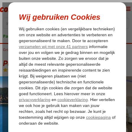
Pakketgarantie
Griekenland
Home
Parga
Parga-Stad
Palatino Hotel
Palatino Hotel
Logies en ontbijt
-
Hotel