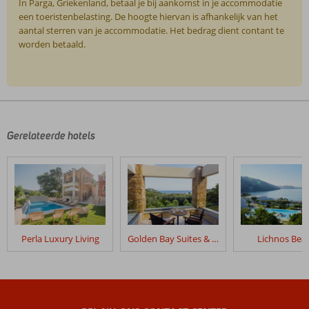
In Parga, Griekenland, betaal je bij aankomst in je accommodatie
een toeristenbelasting. De hoogte hiervan is afhankelijk van het
aantal sterren van je accommodatie. Het bedrag dient contant te
worden betaald.
De
beoordelingen
zijn
door
Gerelateerde hotels
onze
klanten
geschreven
na
hun
verblijf
in
Perla Luxury Living
Golden Bay Suites & Maisonettes
Lichnos Bea
Palatino
Hotel
Beoordelingen
die