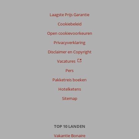
Taal
Nederlands (NL) (29)
Laagste Prijs Garantie
Filter
Cookiebeleid
reisgezelschap
Open cookievoorkeuren
Alle
Privacyverklaring
Sorteren
op
Disclaimer en Copyright
datum (nieuw > oud)
Vacatures
Pers
Maarten
8,0
Pakketreis boeken
Nederland
Hotelketens
Met partner
,
02 augustus 2025
Sitemap
Over
Parga-
TOP 10 LANDEN
Stad:
Vakantie Bonaire
Mooi