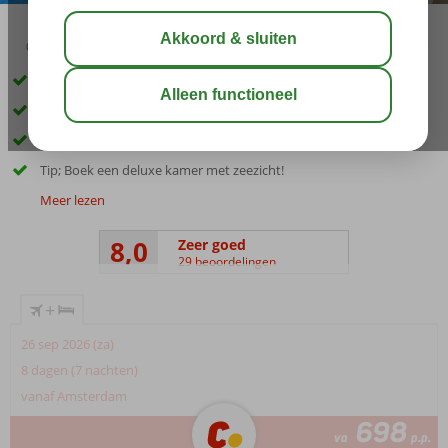
03:30
delen
bewaar
Hotel aan de rand van Parga-Stad
Adembenemend uitzicht
Op loopafstand van het strand
Tip; Boek een deluxe kamer met zeezicht!
Meer lezen
8,0
Zeer goed
29 beoordelingen
+
26 sep 2026 (za)
8 dagen (7 nachten)
vanaf Amsterdam
698
va
p.p.