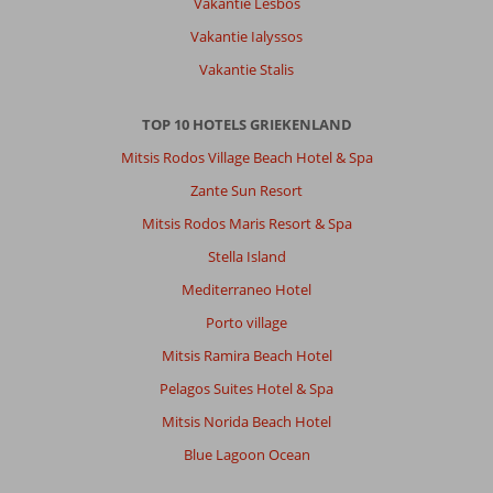
Vakantie Lesbos
blijft
Vakantie Ialyssos
mooi.
En
Vakantie Stalis
de
streek
TOP 10 HOTELS GRIEKENLAND
Epirus
blijft
Mitsis Rodos Village Beach Hotel & Spa
ook
Zante Sun Resort
geweldig.
Wil
Mitsis Rodos Maris Resort & Spa
je
Stella Island
niet
in
Mediterraneo Hotel
Parga
Porto village
de
hele
Mitsis Ramira Beach Hotel
tijd
Pelagos Suites Hotel & Spa
verblijven
en
Mitsis Norida Beach Hotel
de
Blue Lagoon Ocean
omgeving
ontdekken