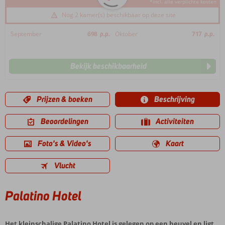
*incl. alle verplichte kosten
Nog 2 kamer(s) beschikbaar op deze site
September
698
p.p.
Oktober
717
p.p.
Bekijk beschikbaarheid
Prijzen & boeken
Beschrijving
Beoordelingen
Activiteiten
Foto's & Video's
Kaart
Vlucht
Palatino Hotel
Het kleinschalige Palatino Hotel is gelegen op een heuvel en ligt