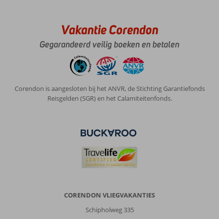
dan
is
een
Vakantie Corendon
huurauto
een
Gegarandeerd veilig boeken en betalen
aanrader.
Je
kan
dan
Corendon is aangesloten bij het ANVR, de Stichting Garantiefonds
gaan
Reisgelden (SGR) en het Calamiteitenfonds.
en
staan
waar
je
wilt.
En
indien
het
je
de
CORENDON VLIEGVAKANTIES
moeite
waard
Schipholweg 335
lijkt