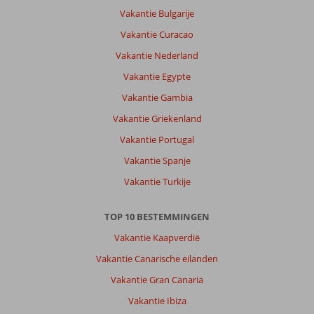
stadje.moet
Vakantie Bulgarije
wel
Vakantie Curacao
goed
ter
Vakantie Nederland
been
Vakantie Egypte
zijn
vanwege
Vakantie Gambia
de
Vakantie Griekenland
trappen
.
Vakantie Portugal
mooie
Vakantie Spanje
ligging.
Vakantie Turkije
Over
Palatino
TOP 10 BESTEMMINGEN
Hotel:
Mooi
Vakantie Kaapverdië
hotel.aardige
Vakantie Canarische eilanden
mensen.goed
ontbijt
Vakantie Gran Canaria
mooi
Vakantie Ibiza
uitzicht