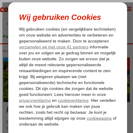
Pakketgarantie
Griekenland
Home
Parga
Parga
Parga-Stad
531
va
p.p.
Parga-Stad
Een wirwar van smalle steegjes met trappetjes en karakteristieke
Venetiaanse huizen. Leuke kleine winkels om lekker te shoppen en