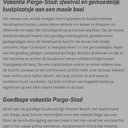
Vakantie Parga-Stad: sfeelvol en gemoedelijk
vriendelijke
kustplaatsje aan een mooie baai
eigenaresse
Op
Een wirwar van smalle steegjes met trappetjes en karakteristieke
korte
Venetiaanse huizen. Leuke kleine winkels om lekker te shoppen en
afstand
sfeervolle terrasjes die uitnodigend op je bezoek wachten. Op de mooie,
van
brede boulevard heerst een gezellige bedrijvigheid, goedkeurend
Parga-
gadegeslagen door de Venetiaanse burcht die boven het stadje
Stad
uittorent. Waar Corendon is neergestreken? In het gemoedelijke, tegen
een berghelling gelegen, kustplaatsje Parga. Bootjes dobberen vrolijk in
het haventje en achter de boulevard sieren schilderachtige huizen
trapsgewijs de berg. De vele trapstraatjes voeren je onder andere naar
de burcht vanwaar je een schitterend uitzicht hebt over de baai. Kijkend
naar rechts zie je Valtos Beach, een lang schoon strand waar je
eindeloos kunt snorkelen. Op links schittert een hagelwit kerkje je
tegemoet op een klein eiland midden in de baai.
Goedkope vakantie Parga-Stad
Direct aan de gezellige boulevard ligt Krioneri Beach, het stadsstrand
van Parga, waar je kunt neerstrijken voor een relaxed dagje aan zee.
Door de beschutte ligging aan een baai is het hier vanaf het voorjaar tot
laat in het najaar prima vertoeven. Aangrenzend vind je het intieme,