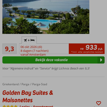
Modern
+
en
933
Uitstekend
stijlvol
9,3
06 okt 2026 (di)
va
p.p.
19
hotel
8 dagen (7 nachten)
*incl. alle verplichte kosten
beoordelingen
vanaf Amsterdam
Rustig
Bekijk deze vakantie
gelegen
nabij
Voor “Algemene indruk” en “Service” krijgt Lichnos Beach een 9,3!
Parga
Stad
Direct
Griekenland
Golden Bay Suites & Maisonettes
Home
Parga
Parga-Stad
aan het
Golden Bay Suites &
Lichnos
strand
Maisonettes
Extra luxe?
Logies
-
Appartement
Boek een