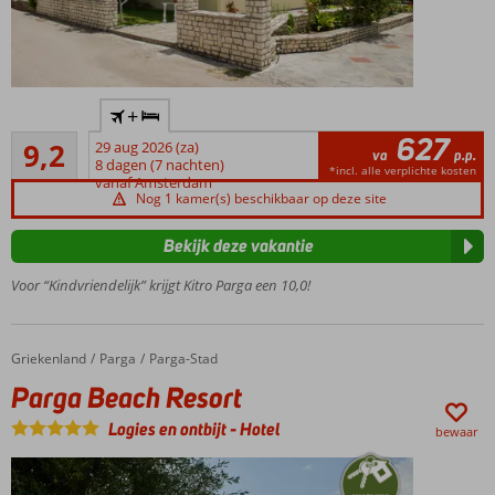
Kleinschalig,
+
gemoedelijk
627
Uitstekend
complex
9,2
29 aug 2026 (za)
va
p.p.
13
8 dagen (7 nachten)
Strand
*incl. alle verplichte kosten
beoordelingen
vanaf Amsterdam
op
Nog 1 kamer(s) beschikbaar op deze site
zo'n
500
Bekijk deze vakantie
meter
Voor “Kindvriendelijk” krijgt Kitro Parga een 10,0!
Ruime
appartementen
met
kitchenette
Griekenland
Parga Beach Resort
Home
Parga
Parga-Stad
Gratis
Parga Beach Resort
gebruik
van
Logies en ontbijt
-
Hotel
bewaar
zwembad
tegenover
gelegen