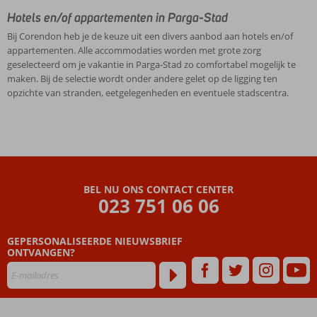
Hotels en/of appartementen in Parga-Stad
Bij Corendon heb je de keuze uit een divers aanbod aan hotels en/of
appartementen. Alle accommodaties worden met grote zorg
geselecteerd om je vakantie in Parga-Stad zo comfortabel mogelijk te
maken. Bij de selectie wordt onder andere gelet op de ligging ten
opzichte van stranden, eetgelegenheden en eventuele stadscentra.
BEL NU ONS CONTACT CENTER
023 751 06 06
GEPERSONALISEERDE NIEUWSBRIEF
ONTVANGEN?