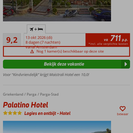
Zandstrand
+
op ca. 50
711
Uitstekend
meter
9,2
13 okt 2026 (di)
va
p.p.
42
8 dagen (7 nachten)
In het
*incl. alle verplichte kosten
beoordelingen
vanaf Amsterdam
centrum
Nog 1 kamer(s) beschikbaar op deze site
van
Parga
Bekijk deze vakantie
Kleinschalig
Voor “Kindvriendelijk” krijgt Maistrali Hotel een 10,0!
en
gemoedelijk
Ook
superiorkamers
Griekenland
Palatino Hotel
Home
Parga
Parga-Stad
met zeezicht
Palatino Hotel
Logies en ontbijt
-
Hotel
bewaar