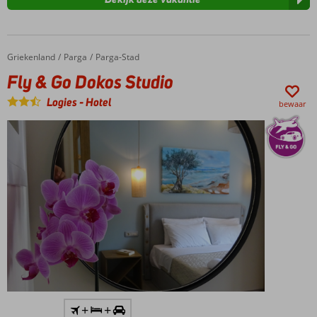
Griekenland
Fly & Go Dokos Studio
Home
Parga
Parga-Stad
Fly & Go Dokos Studio
Logies
-
Hotel
bewaar
Inclusief
+
+
huurauto