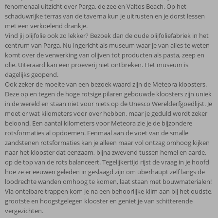
fenomenaal uitzicht over Parga, de zee en Valtos Beach. Op het
schaduwrijke terras van de taverna kun je uitrusten en je dorst lessen
met een verkoelend drankje.
Vind jij olijfolie ook zo lekker? Bezoek dan de oude olijfoliefabriek in het
centrum van Parga. Nu ingericht als museum waar je van alles te weten
komt over de verwerking van olijven tot producten als pasta, zeep en
olie. Uiteraard kan een proeverij niet ontbreken. Het museum is
dagelijks geopend.
Ook zeker de moeite van een bezoek waard zijn de Meteora kloosters.
Deze op en tegen de hoge rotsige pilaren gebouwde kloosters zijn uniek
in de wereld en staan niet voor niets op de Unesco Werelderfgoedlijst. Je
moet er wat kilometers voor over hebben, maar je geduld wordt zeker
beloond. Een aantal kilometers voor Meteora zie je de bijzondere
rotsformaties al opdoemen. Eenmaal aan de voet van de smalle
zandstenen rotsformaties kan je alleen maar vol ontzag omhoog kijken
naar het klooster dat eenzaam, bijna zwevend tussen hemel en aarde,
op de top van de rots balanceert. Tegelijkertijd rijst de vraag in je hoofd
hoe ze er eeuwen geleden in geslaagd zijn om überhaupt zelf langs de
loodrechte wanden omhoog te komen, laat staan met bouwmaterialen!
Via ontelbare trappen kom je na een behoorlijke klim aan bij het oudste,
grootste en hoogstgelegen klooster en geniet je van schitterende
vergezichten.