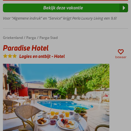
Moderne
en
Bekijk deze vakantie
luxueuze
Voor “Algemene indruk” en “Service” krijgt Perla Luxury Living een 9,6!
kamers
Nabij
Valtos
Beach en
Griekenland
Paradise Hotel
Home
Parga
Parga-Stad
restaurants
Paradise Hotel
Logies en ontbijt
-
Hotel
bewaar