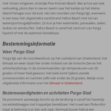
met rotsen omgeven, strandje Piso Krioneri Beach. Ben je toe aan wat
verkoeling, plons dan in zee en zwem naar het kerkje op het kleine
eiland Panagia voor de kust. Iets ten noorden van Parga ligt, eveneens
in een baai, het uitgestrekte zandstrand Valtos Beach met tal van
watersportmogelijkheden. Zo kun je hier waterskiën, parasailen, zeilen,
duiken en windsurfen. Valtos Beach is vanaf het centrum van Parga
lopend of met de watertaxi bereikbaar.
Bestemmingsinformatie
Weer Parga-Stad
Parga ligt aan de noordwestkust op het vasteland van Griekenland. Het
klimaat en weer staat hier onder invloed van de Ionische Zee en het
achterlandschap. In de zomermaanden zijn temperaturen van 30
graden of meer heel gewoon. Het kwik komt tijdens zwoele
zomeravonden en nachten zelfs niet onder de 20 graden. Bekijk onze
uitgebreide informatie over het
klimaat in Griekenland
.
Bezienswaardigheden en activiteiten Parga-Stad
De prominent aanwezige burcht op de landtong is vanaf het haventje
via winkelsteegjes met trappetjes bereikbaar. Het is wel een flinke klim
maar je beloning is er dan ook naar. Eenmaal boven heb je een