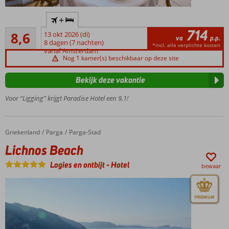
Kleinschalig
+
hotel in het
714
Aanrader
centrum
8,6
13 okt 2026 (di)
va
p.p.
40
van Parga
8 dagen (7 nachten)
*incl. alle verplichte kosten
beoordelingen
vanaf Amsterdam
Vlakbij het strand en
Nog 1 kamer(s) beschikbaar op deze site
bezienswaardigheden
Klein
Bekijk deze vakantie
zwembad
Voor “Ligging” krijgt Paradise Hotel een 9,1!
met
zonneterras
Griekenland
Lichnos Beach
Home
Parga
Parga-Stad
Lichnos Beach
Logies en ontbijt
-
Hotel
bewaar