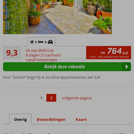
Inclusief
+
+
huurauto
764
Uitstekend
9,3
26 sep 2026 (za)
Kleinschalig
va
p.p.
205
8 dagen (7 nachten)
en knus
*incl. alle verplichte kosten
beoordelingen
vanaf Amsterdam
complex
Bekijk deze vakantie
Strand
op ca.
Voor “Service” krijgt Fly & Go Gina Appartementen een 9,4!
230
meter
Op
1
2
volgende pagina
loopafstand
van
restaurants,
bars en
Overig
Beoordelingen
Kaart
winkels
Gastvrije en