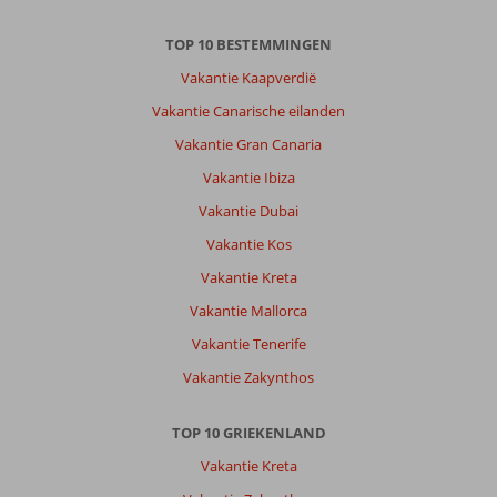
Parga
is
TOP 10 BESTEMMINGEN
een
leuk
Vakantie Kaapverdië
stadje
Vakantie Canarische eilanden
dat
goed
Vakantie Gran Canaria
bereikbaar
Vakantie Ibiza
is
met
Vakantie Dubai
de
Vakantie Kos
watertaxi
of
Vakantie Kreta
met
Vakantie Mallorca
de
gewone
Vakantie Tenerife
taxi.
Vakantie Zakynthos
Rondom
het
hotel
TOP 10 GRIEKENLAND
en
Vakantie Kreta
op
het