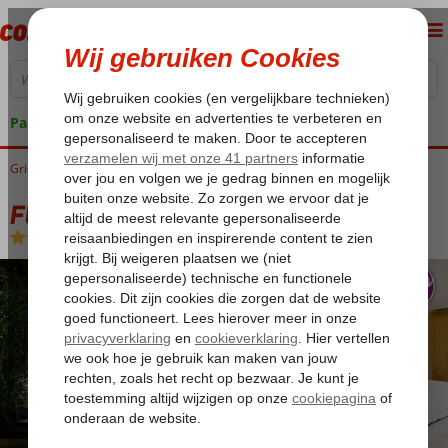
Pakketgarantie
Griekenland
Home
Parga
Parga-Stad
Fly & Go Parga Beach Resort
Fly & Go Parga Beach Resort
Logies en ontbijt
-
Hotel