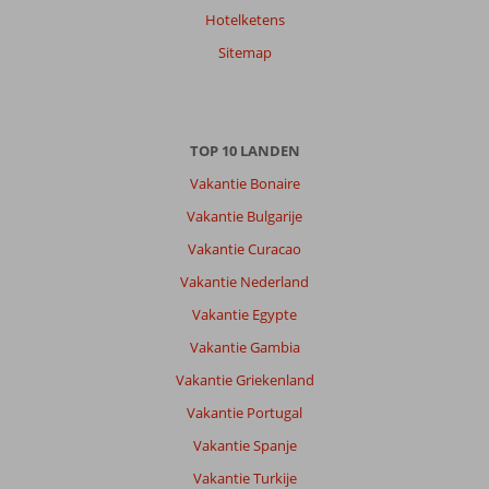
Hotelketens
Sitemap
Rakel
10
Nederland
Met vrienden
,
13 juni 2026
TOP 10 LANDEN
Vakantie Bonaire
Over
Vakantie Bulgarije
Parga-
Stad:
Vakantie Curacao
Hotel
Vakantie Nederland
ligt
Vakantie Egypte
in
de
Vakantie Gambia
baai
Vakantie Griekenland
aan
het
Vakantie Portugal
strand
Vakantie Spanje
naast
Parga.
Vakantie Turkije