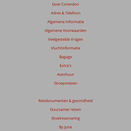
om
Over Corendon
de
Adres & Telefoon
relevantie
van
Algemene Informatie
de
Algemene Voorwaarden
getoonde
beoordelingen
Veelgestelde Vragen
te
Vluchtinformatie
garanderen.
Meer
Bagage
info
Extra's
over
onze
Autohuur
beoordelingen.
Groepsreizen
Totale
score
Reisdocumenten & gezondheid
Duurzamer reizen
Gebaseerd
op:
Stoelreservering
18
By June
beoordelingen