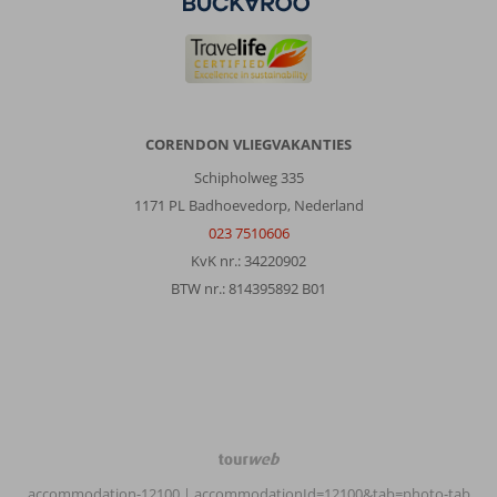
Alles
laagbouw
en
de
kamers
liggen
zoveel
CORENDON VLIEGVAKANTIES
mogelijk
Schipholweg 335
rond
zwembaden.
1171 PL Badhoevedorp, Nederland
Personeel
023 7510606
heel
KvK nr.: 34220902
vriendelijk
BTW nr.: 814395892 B01
en
de
service
uitstekend.
Ontbijtbuffet
met
alles
wat
TourWeb
je
©
kunt
accommodation-12100
| accommodationId=12100&tab=photo-tab