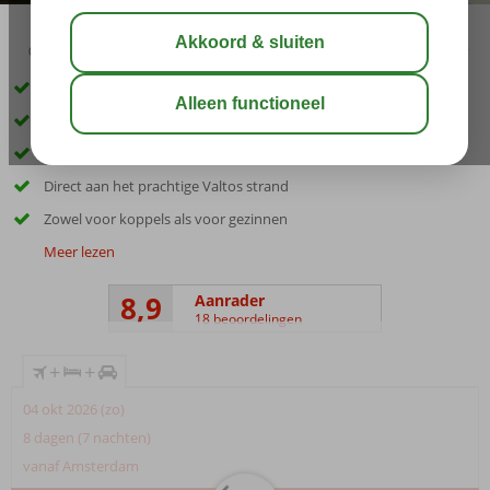
03:30
delen
bewaar
Inclusief huurauto
Luxueus en sfeervol resort
Stijlvolle kamers met klassieke touch
Direct aan het prachtige Valtos strand
Zowel voor koppels als voor gezinnen
Meer lezen
8,9
Aanrader
18 beoordelingen
+
+
04 okt 2026 (zo)
8 dagen (7 nachten)
vanaf Amsterdam