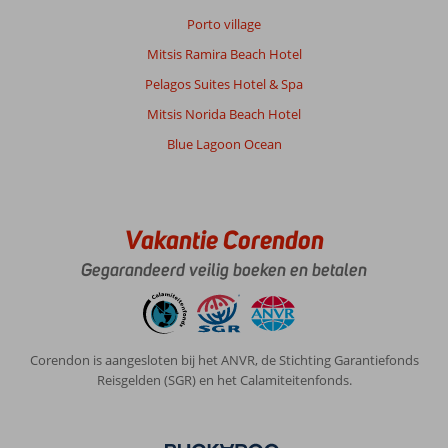
Parga
Porto village
Beach
Resort:
Mitsis Ramira Beach Hotel
Het
Pelagos Suites Hotel & Spa
strand
was
Mitsis Norida Beach Hotel
prachtig
Blue Lagoon Ocean
en
had
gratis
bedjes
met
Vakantie Corendon
handdoekenservice.
Gegarandeerd veilig boeken en betalen
Kamers
netjes
en
schoon,
met
Corendon is aangesloten bij het ANVR, de Stichting Garantiefonds
alles
Reisgelden (SGR) en het Calamiteitenfonds.
erop
en
eraan.