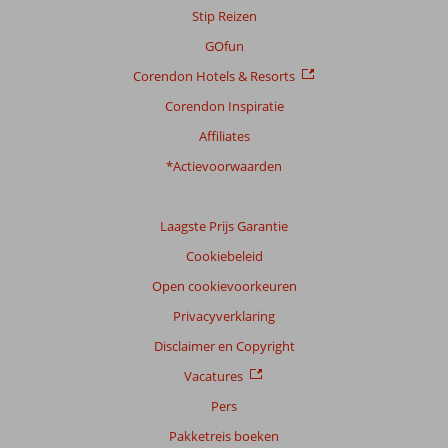
Stip Reizen
GOfun
Scoreverdeling
Corendon Hotels & Resorts
Algemene indruk
8,9
Eten
8,1
Ligging
9,2
Kamers
9,1
Corendon Inspiratie
Service
9,1
Kindvriendelijk
9,0
Affiliates
Prijs/kwaliteit
8,1
Wifi kwaliteit
8,7
*Actievoorwaarden
Ervaringen
van
onze
Laagste Prijs Garantie
klanten
Cookiebeleid
Taal
Open cookievoorkeuren
Nederlands (NL) (17)
Privacyverklaring
Filter
reisgezelschap
Disclaimer en Copyright
Alle
Vacatures
Sorteren
Pers
op
Pakketreis boeken
datum (nieuw > oud)