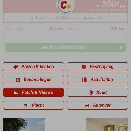
2001
va
p.p.
*incl. alle verplichte kosten
Nog 1 kamer(s) beschikbaar op deze site
September
2614
p.p.
Oktober
2001
p.p.
Bekijk beschikbaarheid
Prijzen & boeken
Beschrijving
Beoordelingen
Activiteiten
Foto's & Video's
Kaart
Vlucht
Autohuur