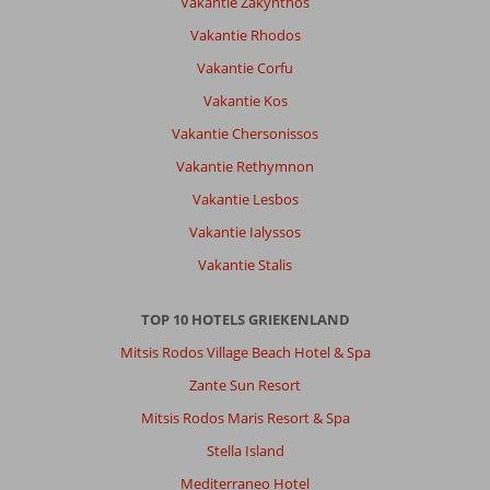
Vakantie Zakynthos
strand
Vakantie Rhodos
liggen
veel
Vakantie Corfu
leuke
Vakantie Kos
restaurantjes
en
Vakantie Chersonissos
beach
Vakantie Rethymnon
bars.
Excursies
Vakantie Lesbos
naar
Vakantie Ialyssos
het
binnenland
Vakantie Stalis
en
Paxos
TOP 10 HOTELS GRIEKENLAND
waren
ook
Mitsis Rodos Village Beach Hotel & Spa
leuk.
Zante Sun Resort
Over
Mitsis Rodos Maris Resort & Spa
Fly
Stella Island
&
Go
Mediterraneo Hotel