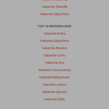
struinen
Vakantie Tenerife
in
Vakantie Zakynthos
winkeltjes,
genoeg
geschiedenis
TOP 10 GRIEKENLAND
waardige
Vakantie Kreta
bezienswaardigheden.
Vakantie Zakynthos
Over
Vakantie Rhodos
Denise
Appartementen:
Vakantie Corfu
Niet
Vakantie Kos
gerenoveerde
kamers
Vakantie Chersonissos
verouderd,
Vakantie Rethymnon
maar
wel
Vakantie Lesbos
schoon
Vakantie Ialyssos
en
prima
Vakantie Stalis
te
doen