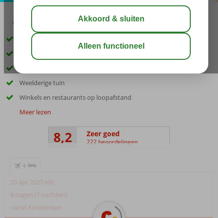
03:45
01:30
aug 32°
C
delen
bewaar
Op ca. 100 meter van het strand
Kleinschalig complex
Gezellige snackbar voor de lekkere trek
Weelderige tuin
Winkels en restaurants op loopafstand
Meer lezen
8,2
Zeer goed
222 beoordelingen
+
20 apr 2027 (di)
8 dagen (7 nachten)
vanaf Amsterdam