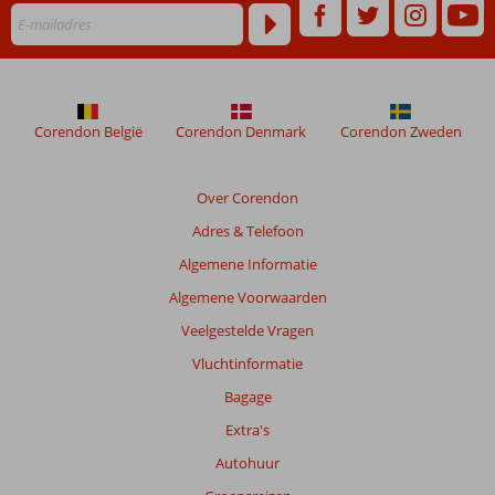
worden
niet
meer
weergegeven
om
de
Corendon België
Corendon Denmark
Corendon Zweden
relevantie
van
de
Over Corendon
getoonde
Adres & Telefoon
beoordelingen
te
Algemene Informatie
garanderen.
Algemene Voorwaarden
Meer
info
Veelgestelde Vragen
over
Vluchtinformatie
onze
beoordelingen.
Bagage
Extra's
Totale
Autohuur
score