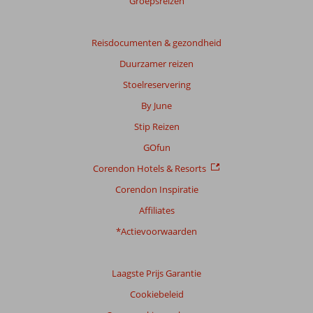
Groepsreizen
Gebaseerd
op:
222
Reisdocumenten & gezondheid
beoordelingen
Duurzamer reizen
Stoelreservering
Scoreverdeling
By June
Algemene indruk
8,2
Eten
8,5
Stip Reizen
Ligging
8,1
Kamers
6,9
Service
8,6
Kindvriendelijk
8,2
GOfun
Prijs/kwaliteit
8,3
Wifi kwaliteit
6,0
Corendon Hotels & Resorts
Corendon Inspiratie
Ervaringen
van
Affiliates
onze
klanten
*Actievoorwaarden
Taal
Nederlands (NL) (213)
Laagste Prijs Garantie
Filter
Cookiebeleid
reisgezelschap