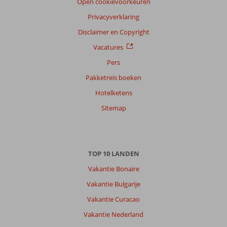
Open cookievoorkeuren
Alle
Privacyverklaring
Sorteren
op
Disclaimer en Copyright
datum (nieuw > oud)
Vacatures
Pers
Ilona
10
Pakketreis boeken
Nederland
Hotelketens
Gezin met oud(ere) kind(eren)
,
24 juli 2026
Sitemap
Over
Kos-
TOP 10 LANDEN
Stad
Psalidi:
Vakantie Bonaire
Bestemming
Vakantie Bulgarije
Kos;
Vakantie Curacao
eiland
is
Vakantie Nederland
genoeg