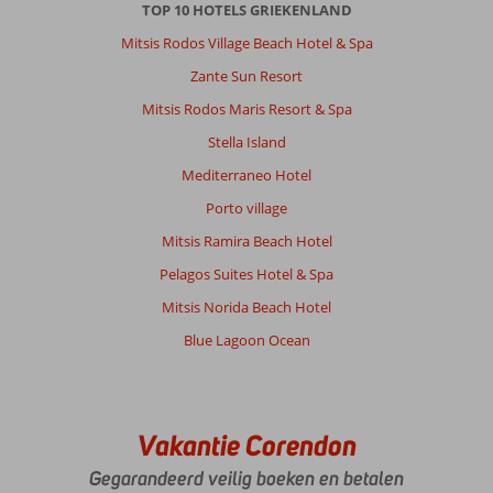
TOP 10 HOTELS GRIEKENLAND
wat
heb
Mitsis Rodos Village Beach Hotel & Spa
je
Zante Sun Resort
nodig
je
Mitsis Rodos Maris Resort & Spa
bent
Stella Island
als
het
Mediterraneo Hotel
goed
Porto village
is
het
Mitsis Ramira Beach Hotel
meeste
Pelagos Suites Hotel & Spa
van
de
Mitsis Norida Beach Hotel
dag
Blue Lagoon Ocean
buiten
of
lekker
op
pad.
Vakantie Corendon
Supervriendelijk,
Gegarandeerd veilig boeken en betalen
proberen