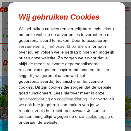
Pakketgarantie
Griekenland
Home
Kos
Kos-Stad Psalidi
Denise Appartementen
Denise Appartementen
Logies
-
Appartement