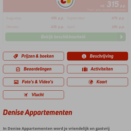
315
va
p.p.
*incl. alle verplichte kosten
Augustus
490
p.p.
September
470
p.p.
Oktober
439
p.p.
April
269
p.p.
Bekijk beschikbaarheid
Prijzen & boeken
Beschrijving
Beoordelingen
Activiteiten
Foto's & Video's
Kaart
Vlucht
Denise Appartementen
In Denise Appartementen word je vriendelijk en gastvrij