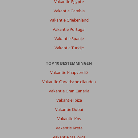
Vakantie Egypte
te
zien,
Vakantie Gambia
auto
Vakantie Griekenland
huren
zeker
Vakantie Portugal
wel
Vakantie Spanje
aan
te
Vakantie Turkije
raden
daarom.
TOP 10 BESTEMMINGEN
Met
alleen
Vakantie Kaapverdië
een
Vakantie Canarische eilanden
fiets
zou
Vakantie Gran Canaria
je
Vakantie Ibiza
veel
mooie
Vakantie Dubai
plekjes
Vakantie Kos
mislopen.
Heerlijke
Vakantie Kreta
stranden,
Vakantie Mallorca
lekker