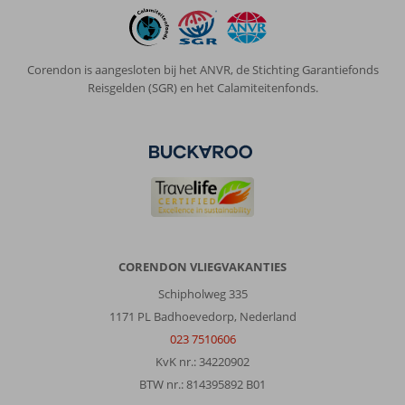
met
alles
mee
te
Corendon is aangesloten bij het ANVR, de Stichting Garantiefonds
denken
Reisgelden (SGR) en het Calamiteitenfonds.
of
te
helpen
je
wordt
als
familie
ontvangen.
Algemene indruk
10
Eten
10
CORENDON VLIEGVAKANTIES
Ligging
10
Kamers
8
Schipholweg 335
Service
10
Kindvriendelijk
10
1171 PL Badhoevedorp, Nederland
Prijs/kwaliteit
10
Wifi kwaliteit
10
023 7510606
KvK nr.: 34220902
Albertus
9,0
BTW nr.: 814395892 B01
Nederland