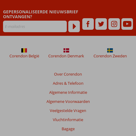
zijn
GEPERSONALISEERDE NIEUWSBRIEF
dan
ONTVANGEN?
48
maanden
worden
niet
meer
weergegeven
om
Corendon België
Corendon Denmark
Corendon Zweden
de
relevantie
van
Over Corendon
de
Adres & Telefoon
getoonde
beoordelingen
Algemene Informatie
te
Algemene Voorwaarden
garanderen.
Meer
Veelgestelde Vragen
info
Vluchtinformatie
over
onze
Bagage
beoordelingen.