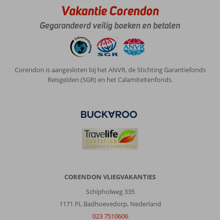
en
Vakantie Corendon
alles
per
Gegarandeerd veilig boeken en betalen
fiets
te
bereiken.
Corendon is aangesloten bij het ANVR, de Stichting Garantiefonds
Over
Reisgelden (SGR) en het Calamiteitenfonds.
Theodorou
Beach
Hotel:
In
eerste
instantie
was
de
geboekte
kamer
CORENDON VLIEGVAKANTIES
overboekt,
Schipholweg 335
netjes
opgelost
1171 PL Badhoevedorp, Nederland
door
023 7510606