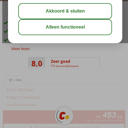
03:45
01:30
aug 32°
C
delen
bewaar
Strand op ca. 50 meter
Hotelkamers & 2-kamerappartementen
Gratis wifi in het hele complex
Meer lezen
8,0
Zeer goed
53 beoordelingen
+
23 jun 2027 (wo)
8 dagen (7 nachten)
vanaf Amsterdam
453
va
p.p.
*incl. alle verplichte kosten
Nog 1 kamer(s) beschikbaar op deze site