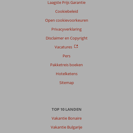
Laagste Prijs Garantie
Nederlands (NL) (49)
Cookiebeleid
Filter
reisgezelschap
Open cookievoorkeuren
Alle
Privacyverklaring
Sorteren
Disclaimer en Copyright
op
Vacatures
datum (nieuw > oud)
Pers
Pakketreis boeken
Anna
7,0
Hotelketens
Nederland
Met partner
Sitemap
,
24 mei 2026
TOP 10 LANDEN
Over
Kos-
Vakantie Bonaire
Stad
Vakantie Bulgarije
Psalidi: