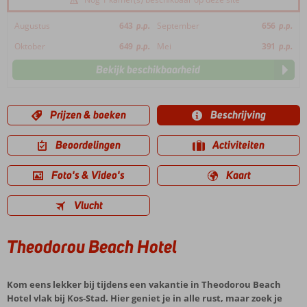
Augustus
643
p.p.
September
656
p.p.
Oktober
649
p.p.
Mei
391
p.p.
Bekijk beschikbaarheid
Prijzen & boeken
Beschrijving
Beoordelingen
Activiteiten
Foto's & Video's
Kaart
Vlucht
Theodorou Beach Hotel
Kom eens lekker bij tijdens een vakantie in Theodorou Beach
Hotel vlak bij Kos-Stad. Hier geniet je in alle rust, maar zoek je