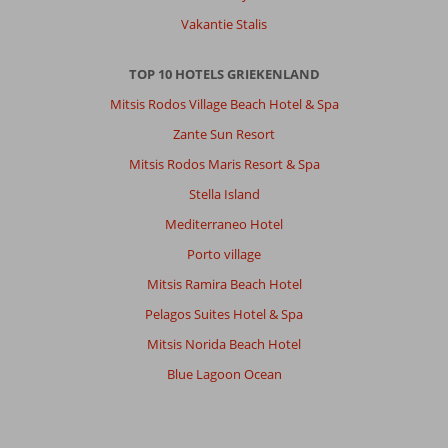
aardige
mensen.
Vakantie Stalis
Algemene indruk
7
Eten
-
TOP 10 HOTELS GRIEKENLAND
Ligging
8
Kamers
7
Service
7
Kindvriendelijk
-
Mitsis Rodos Village Beach Hotel & Spa
Prijs/kwaliteit
8
Wifi kwaliteit
7
Zante Sun Resort
Mitsis Rodos Maris Resort & Spa
Linda
8,0
Stella Island
Nederland
Mediterraneo Hotel
Met partner
,
23 september 2025
Porto village
Mitsis Ramira Beach Hotel
Over
Pelagos Suites Hotel & Spa
Kos-
Mitsis Norida Beach Hotel
Stad
Psalidi:
Blue Lagoon Ocean
Zeer
fijne
locatie