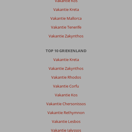
Vakantie Kos
bergen
de
Vakantie Kreta
moeite
Vakantie Mallorca
waard.
Vakantie Tenerife
Over
Vakantie Zakynthos
Theodorou
Beach
Hotel:
TOP 10 GRIEKENLAND
Het
Vakantie Kreta
hotel
is
Vakantie Zakynthos
enigszins
Vakantie Rhodos
gedateerd
maar
Vakantie Corfu
voorziet
Vakantie Kos
in
alle
Vakantie Chersonissos
behoeften.
Vakantie Rethymnon
Super
schoon
Vakantie Lesbos
en
Vakantie Ialyssos