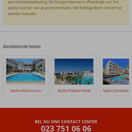
een toeristenbelasting. De hoogte hiervan is afhankelijk van het
aantal sterren van je accommodatie. Het bedrag dient contant te
worden betaald.
De
beoordelingen
zijn
door
Gerelateerde hotels
onze
klanten
geschreven
na
hun
verblijf
in
Santa Marina Kos
Kosta Palace Hotel
Theodorou
Beach
Hotel
Beoordelingen
BEL NU ONS CONTACT CENTER
die
023 751 06 06
ouder