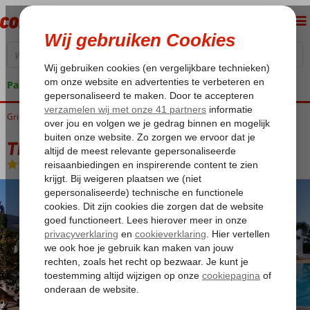
Pakketgarantie
Griekenland
Home
Kos
Kos-Stad Psalidi
Theodorou Beach Hotel
Theodorou Beach Hotel
Logies
-
Aparthotel