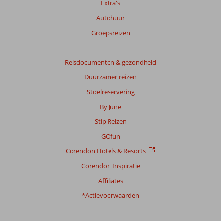
Extra's
Autohuur
Totale
score
Groepsreizen
Gebaseerd
op:
Reisdocumenten & gezondheid
53
Duurzamer reizen
beoordelingen
Stoelreservering
By June
Scoreverdeling
Stip Reizen
Algemene indruk
8,0
Eten
9,0
Ligging
9,1
Kamers
7,3
GOfun
Service
7,9
Kindvriendelijk
6,3
Corendon Hotels & Resorts
Prijs/kwaliteit
8,0
Wifi kwaliteit
6,1
Corendon Inspiratie
Ervaringen
Affiliates
van
onze
*Actievoorwaarden
klanten
Taal