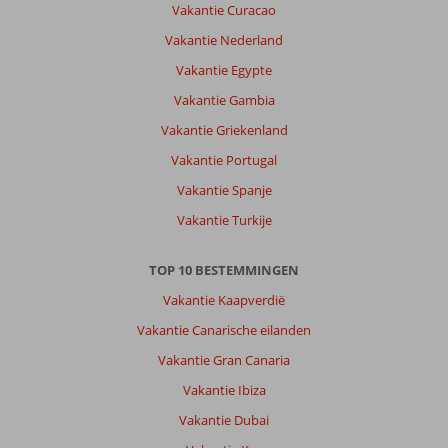
Vakantie Curacao
Kos
is
Vakantie Nederland
een
Vakantie Egypte
leuke
bestemming
Vakantie Gambia
voor
Vakantie Griekenland
een
14
Vakantie Portugal
daagse
Vakantie Spanje
vakantie.
De
Vakantie Turkije
stad
Kos
TOP 10 BESTEMMINGEN
is
erg
Vakantie Kaapverdië
gezellig
Vakantie Canarische eilanden
en
het
Vakantie Gran Canaria
stadje
Vakantie Ibiza
Zia
in
Vakantie Dubai
de