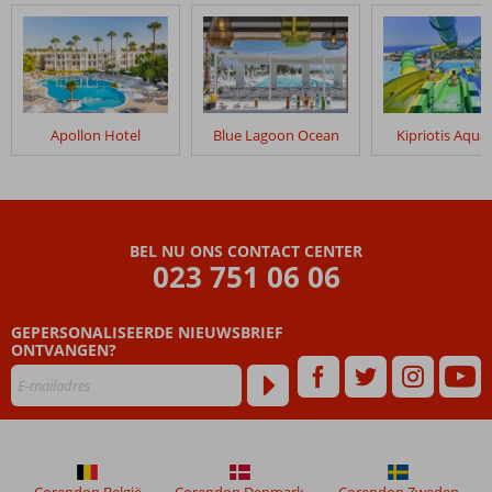
Apollon Hotel
Blue Lagoon Ocean
Kipriotis Aqua
BEL NU ONS CONTACT CENTER
023 751 06 06
GEPERSONALISEERDE NIEUWSBRIEF
ONTVANGEN?