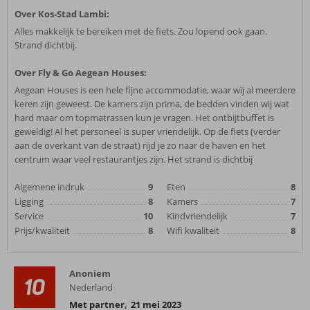
Over Kos-Stad Lambi:
Alles makkelijk te bereiken met de fiets. Zou lopend ook gaan.
Strand dichtbij.
Over Fly & Go Aegean Houses:
Aegean Houses is een hele fijne accommodatie, waar wij al meerdere
keren zijn geweest. De kamers zijn prima, de bedden vinden wij wat
hard maar om topmatrassen kun je vragen. Het ontbijtbuffet is
geweldig! Al het personeel is super vriendelijk. Op de fiets (verder
aan de overkant van de straat) rijd je zo naar de haven en het
centrum waar veel restaurantjes zijn. Het strand is dichtbij
Algemene indruk
9
Eten
8
Ligging
8
Kamers
7
Service
10
Kindvriendelijk
7
Prijs/kwaliteit
8
Wifi kwaliteit
8
Anoniem
10
Nederland
Met partner
,
21 mei 2023