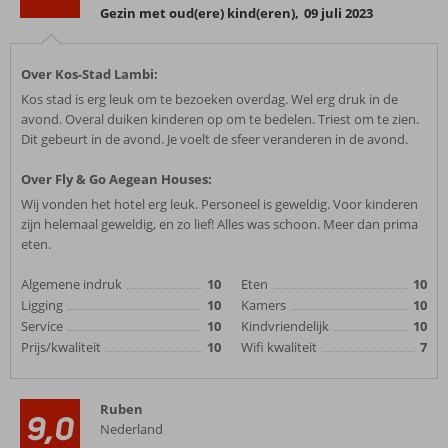
Gezin met oud(ere) kind(eren)
,
09 juli 2023
Over Kos-Stad Lambi:
Kos stad is erg leuk om te bezoeken overdag. Wel erg druk in de
avond. Overal duiken kinderen op om te bedelen. Triest om te zien.
Dit gebeurt in de avond. Je voelt de sfeer veranderen in de avond.
Over Fly & Go Aegean Houses:
Wij vonden het hotel erg leuk. Personeel is geweldig. Voor kinderen
zijn helemaal geweldig, en zo lief! Alles was schoon. Meer dan prima
eten.
Algemene indruk
10
Eten
10
Ligging
10
Kamers
10
Service
10
Kindvriendelijk
10
Prijs/kwaliteit
10
Wifi kwaliteit
7
Ruben
9,0
Nederland