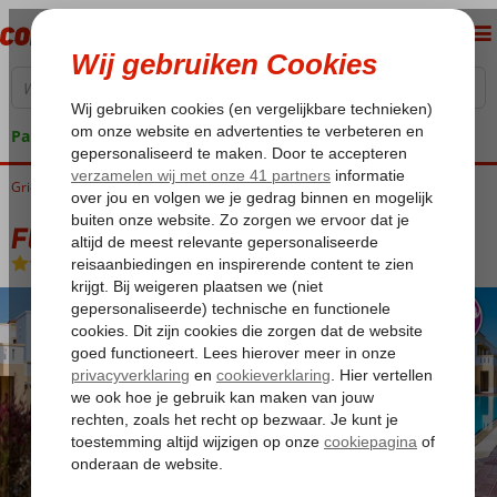
Pakketgarantie
Griekenland
Home
Kos
Kos-Stad Lambi
Fly & Go Aegean Houses
Fly & Go Aegean Houses
Logies
-
Aparthotel