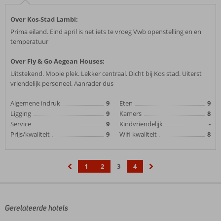
Over Kos-Stad Lambi:
Prima eiland. Eind april is net iets te vroeg Vwb openstelling en en
temperatuur
Over Fly & Go Aegean Houses:
Uitstekend. Mooie plek. Lekker centraal. Dicht bij Kos stad. Uiterst
vriendelijk personeel. Aanrader dus
Algemene indruk
9
Eten
9
Ligging
9
Kamers
8
Service
9
Kindvriendelijk
-
Prijs/kwaliteit
9
Wifi kwaliteit
8
1
2
3
4
‹
›
Gerelateerde hotels