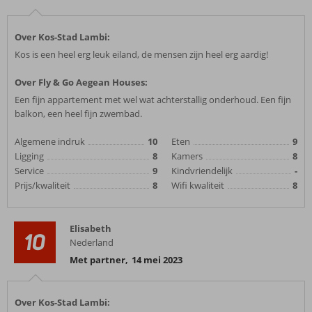
Over Kos-Stad Lambi:
Kos is een heel erg leuk eiland, de mensen zijn heel erg aardig!
Over Fly & Go Aegean Houses:
Een fijn appartement met wel wat achterstallig onderhoud. Een fijn
balkon, een heel fijn zwembad.
Algemene indruk
10
Eten
9
Ligging
8
Kamers
8
Service
9
Kindvriendelijk
-
Prijs/kwaliteit
8
Wifi kwaliteit
8
Elisabeth
10
Nederland
Met partner
,
14 mei 2023
Over Kos-Stad Lambi: