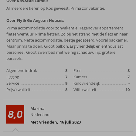
Over Kos-Stad Lambi:
Al meerdere keren op Kos geweest. Prima zonvakantie.
Over Fly & Go Aegean Houses:
Prima accommodatie voor zonvakantie. Tegenover appartement
fietsenverhuur. Prima fietsen. Zo bij het strand met de fiets en naar
centrum. Nette accommodatie, beetje gedateerd, vooral badkamer.
Maar prima te doen. Groot balkon. Erg vriendelijk en enthousiast
personeel. Groot zwembad met weinig schaduw. Tip: grotere
parasols.
Algemene indruk
8
Eten
8
Ligging
7
Kamers
7
Service
9
Kindvriendelijk
-
Prijs/kwaliteit
8
Wifi kwaliteit
10
Marina
8,0
Nederland
Met vrienden
,
16 juli 2023