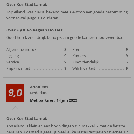
Over Kos-Stad Lambi:
Top eiland, was hier al bekend mee. Gewoon een goede bestemming
voor zowel jeugd als ouderen
Over Fly & Go Aegean Houses:
Goed hotel, vriendelijk behulpzaam goede kamers mooi zwembad
Algemene indruk
8
Eten
9
Ligging
9
Kamers
9
Service
9
Kindvriendelijk
-
Prijs/kwaliteit
9
Wifi kwaliteit
9
Anoniem
9,0
Nederland
Met partner
,
14 juli 2023
Over Kos-Stad Lambi:
Kos eiland is klein en een hoop dingen zijn makkelijk met de fiets te
bereiken. Kos stad is gezellig. Veel leuke restaurantjes en tavernes. Er