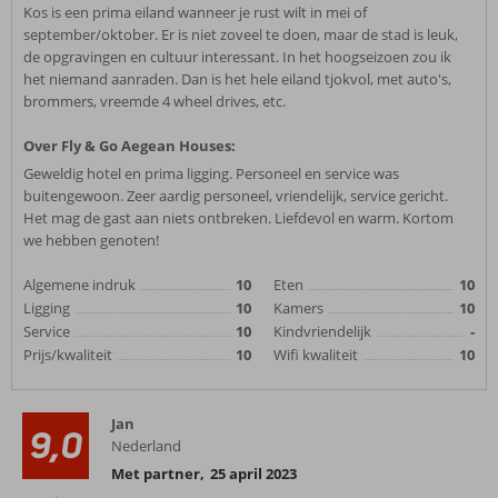
Kos is een prima eiland wanneer je rust wilt in mei of
september/oktober. Er is niet zoveel te doen, maar de stad is leuk,
de opgravingen en cultuur interessant. In het hoogseizoen zou ik
het niemand aanraden. Dan is het hele eiland tjokvol, met auto's,
brommers, vreemde 4 wheel drives, etc.
Over Fly & Go Aegean Houses:
Geweldig hotel en prima ligging. Personeel en service was
buitengewoon. Zeer aardig personeel, vriendelijk, service gericht.
Het mag de gast aan niets ontbreken. Liefdevol en warm. Kortom
we hebben genoten!
Algemene indruk
10
Eten
10
Ligging
10
Kamers
10
Service
10
Kindvriendelijk
-
Prijs/kwaliteit
10
Wifi kwaliteit
10
Jan
9,0
Nederland
Met partner
,
25 april 2023