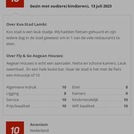
Gezin met oud(ere) kind(eren)
,
13 juli 2023
Over Kos-Stad Lambi:
Kos stad is een leuk stadje. Wij hadden fietsen gehuurd en zijn
iedere dag in de stad geweest om in 1 van de vele restaurants te
eten.
Over Fly & Go Aegean Houses:
Aegean Houses is echt een aanrader. Nette en schone kamers. Leuk
zwembad . En een hele leuke bar. Naar de stad is het met de fiets
een minuutje of 10
Algemene indruk
10
Eten
8
Ligging
8
Kamers
9
Service
10
Kindvriendelijk
10
Prijs/kwaliteit
10
Wifi kwaliteit
10
Anoniem
10
Nederland