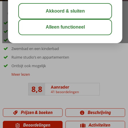
03:45
01:30
aug 32°
C
delen
bewaar
Accommodatie met een GSTC erkend duurzaamheidscertificaat
Inclusief huurauto
Vlak bij het strand en Kos-Stad
Zwembad en een kinderbad
Ruime studio’s en appartementen
Ontbijt ook mogelijk
Meer lezen
8,8
Aanrader
41 beoordelingen
Prijzen & boeken
Beschrijving
Beoordelingen
Activiteiten