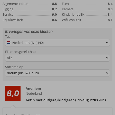
Algemene indruk
8,8
Eten
8,4
Ligging
8,7
Kamers
8,0
Service
9,0
Kindvriendelijk
8,4
Prijs/kwaliteit
8,6
Wifi kwaliteit
8,1
Ervaringen van onze klanten
Taal
Nederlands (NL) (40)
Filter reisgezelschap
Alle
Sorteren op
datum (nieuw > oud)
Anoniem
8,0
Nederland
Gezin met oud(ere) kind(eren)
,
15 augustus 2023