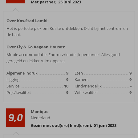
Met partner
,
25 juni 2023
Over Kos-Stad Lambi:
Het is perfecte plek om Kos te ontdekken. Dicht bij het centrum en
de baai.
Over Fly & Go Aegean Houses:
Mooie accommodatie. Enorm vriendelijk personeel. Alles goed
geregeld en lekker ruim opgezet
Algemene indruk
9
Eten
9
Ligging
9
Kamers
9
Service
10
Kindvriendelijk
-
Prijs/kwaliteit
9
Wifi kwaliteit
9
Monique
9,0
Nederland
Gezin met oud(ere) kind(eren)
,
01 juni 2023