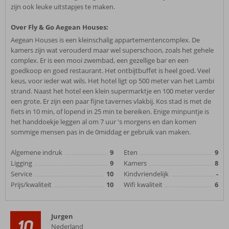
zijn ook leuke uitstapjes te maken.
Over Fly & Go Aegean Houses:
Aegean Houses is een kleinschalig appartementencomplex. De
kamers zijn wat verouderd maar wel superschoon, zoals het gehele
complex. Er is een mooi zwembad, een gezellige bar en een
goedkoop en goed restaurant. Het ontbijtbuffet is heel goed. Veel
keus, voor ieder wat wils. Het hotel ligt op 500 meter van het Lambi
strand. Naast het hotel een klein supermarktje en 100 meter verder
een grote. Er zijn een paar fijne tavernes vlakbij. Kos stad is met de
fiets in 10 min, of lopend in 25 min te bereiken. Enige minpuntje is
het handdoekje leggen al om 7 uur 's morgens en dan komen
sommige mensen pas in de 0middag er gebruik van maken.
Algemene indruk
9
Eten
9
Ligging
9
Kamers
8
Service
10
Kindvriendelijk
-
Prijs/kwaliteit
10
Wifi kwaliteit
6
Jurgen
10
Nederland