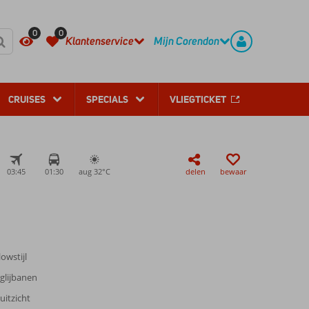
REGISTREER
CONTACT
0
0
Klantenservice
Mijn Corendon
CRUISES
SPECIALS
VLIEGTICKET
03:45
01:30
aug 32°
C
delen
bewaar
owstijl
lijbanen
uitzicht