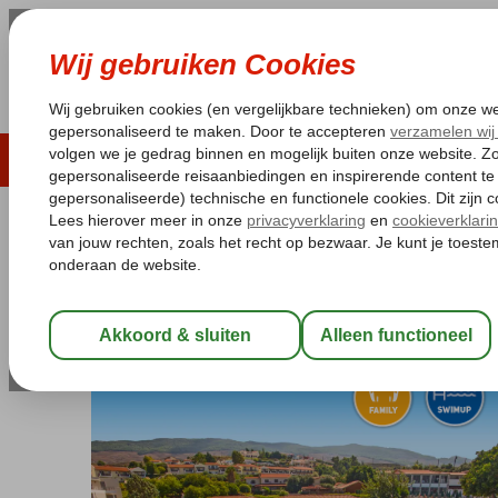
LAST MINUTE
ZOMER 2026
ZONVAKA
Pakketgarantie
Laagsteprijsgarantie*
Gratis
Griekenland
Home
Kos
Kos-Stad Psalidi
Aegean View Aqua Resort
Aegean View Aqua Resort
All Inclusive
-
Hotel