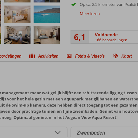
Op ca. 2,5 kilometer van Psalidi
Meer lezen
6,1
Voldoende
166 beoordelingen
oordelingen
Activiteiten
Foto's & Video's
Kaart
uw management maar wat gelijk blijft: een schitterende ligging tu
radijs voor het hele gezin met een aquapark met glijbanen en watersp
it de Swim-up kamers, deze hebben direct toegang tot een gezamen
geven door prachtige tuinen en fijne zwembaden. Geniet van houtoven
 genoeg. Optimaal genieten in het Aegean View Aqua Resort!
Zwembaden