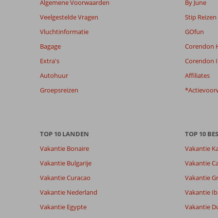
Algemene Voorwaarden
By June
weergegeven
Veelgestelde Vragen
Stip Reizen
om
de
Vluchtinformatie
GOfun
relevantie
Bagage
Corendon H
van
de
Extra's
Corendon I
getoonde
Autohuur
Affiliates
beoordelingen
te
Groepsreizen
*Actievoor
garanderen.
Meer
info
over
TOP 10 LANDEN
TOP 10 B
onze
beoordelingen.
Vakantie Bonaire
Vakantie K
Vakantie Bulgarije
Vakantie Ca
Totale score
Scoreverdeling
6,1
Vakantie Curacao
Vakantie G
Algemene indruk
6,1
Eten
Gebaseerd op:
Ligging
6,9
Kamers
Vakantie Nederland
Vakantie Ib
166
Voldoende
Service
5,7
Kindvriende
beoordelingen
Vakantie Egypte
Vakantie D
Prijs/kwaliteit
5,6
Wifi kwalite