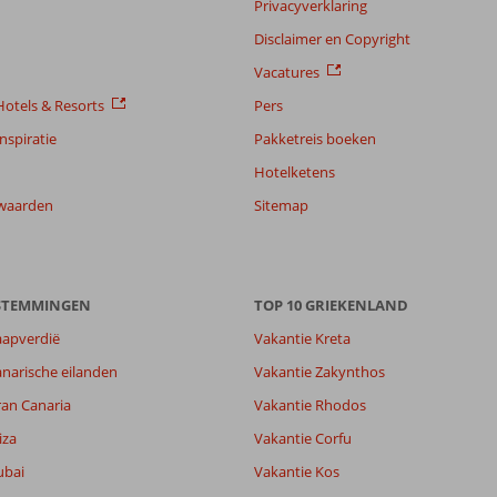
Privacyverklaring
Disclaimer en Copyright
Vacatures
otels & Resorts
Pers
nspiratie
Pakketreis boeken
Hotelketens
waarden
Sitemap
ESTEMMINGEN
TOP 10 GRIEKENLAND
aapverdië
Vakantie Kreta
narische eilanden
Vakantie Zakynthos
ran Canaria
Vakantie Rhodos
5,6
4,8
iza
Vakantie Corfu
lijk
5,8
ubai
Vakantie Kos
it
5,5