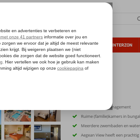
NTIE
VERRE REIZEN
ALL INCLUSIVE
WINTERZON
 annuleren*
Onder nieuw management
Ruime (familie)kamers in bungal
Meerdere zwembaden en waterg
Aegean View heeft een prachtig 