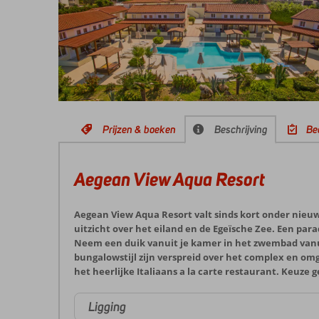
Prijzen & boeken
Beschrijving
Be
Aegean View Aqua Resort
Aegean View Aqua Resort valt sinds kort onder nie
uitzicht over het eiland en de Egeïsche Zee. Een pa
Neem een duik vanuit je kamer in het zwembad vanu
bungalowstijl zijn verspreid over het complex en om
het heerlijke Italiaans a la carte restaurant. Keuze
Ligging