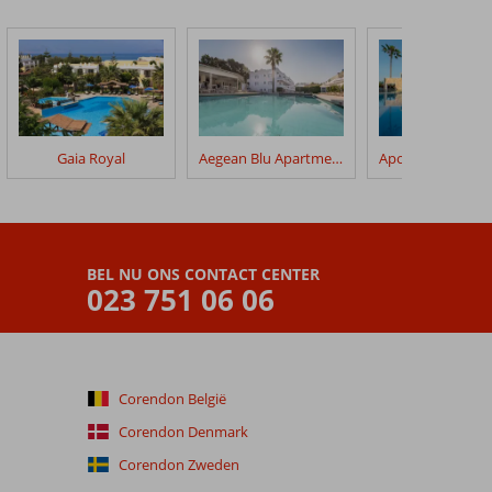
Gaia Royal
Aegean Blu Apartments
BEL NU ONS CONTACT CENTER
023 751 06 06
Corendon België
Corendon Denmark
Corendon Zweden