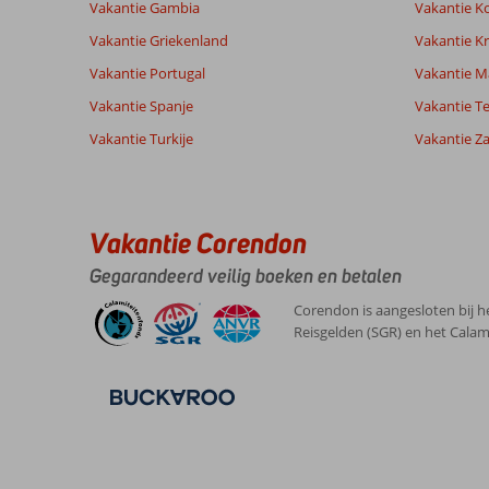
Vakantie Gambia
Vakantie K
Vakantie Griekenland
Vakantie Kr
Ervaringen
Taal
Vakantie Portugal
Vakantie M
van onze
Nederlands (NL) (112)
klanten
Vakantie Spanje
Vakantie Te
Vakantie Turkije
Vakantie Z
1,0
Over
Algemene indruk
1
Kos-
Ligging
7
Marinus
Stad
Vakantie Corendon
Service
1
Nederland
Psalidi:
Prijs/kwaliteit
2
Gegarandeerd veilig boeken en betalen
Alleen
Eten
8
Omgeving
,
was
Kamers
1
Corendon is aangesloten bij h
30 september 2025
geweldig
Kindvriendelijk
-
Reisgelden (SGR) en het Calam
uit
Wifi kwaliteit
6
zicht
was
perfect
maar
algemeen
was