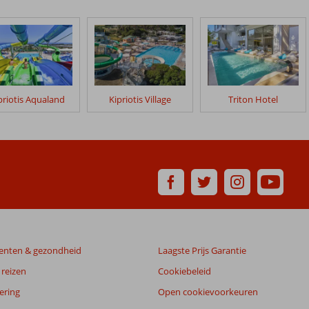
priotis Aqualand
Kipriotis Village
Triton Hotel
enten & gezondheid
Laagste Prijs Garantie
reizen
Cookiebeleid
ering
Open cookievoorkeuren