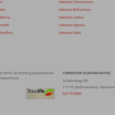
os
Vakantie Chersonissos
eta
Vakantie Rethymnon
Filter reisgezelschap
Sorteren op
allorca
Vakantie Lesbos
Alle
datum (nieuw > oud)
nerife
Vakantie Ialyssos
akynthos
Vakantie Stalis
et ANVR, de Stichting Garantiefonds
CORENDON VLIEGVAKANTIES
iteitenfonds.
Schipholweg 335
1171 PL Badhoevedorp, Nederlan
023 7510606