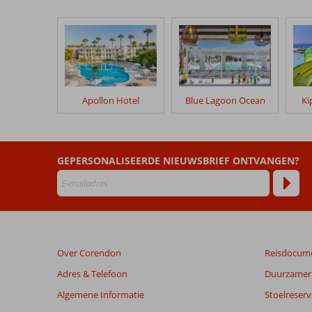
onze
klanten
geschreven
na
hun
verblijf
in
Apollon Hotel
Blue Lagoon Ocean
Ki
Aegean
View
Aqua
Resort
GEPERSONALISEERDE NIEUWSBRIEF ONTVANGEN?
Beoordelingen
die
ouder
zijn
dan
Over Corendon
Reisdocum
48
maanden
Adres & Telefoon
Duurzamer 
worden
Algemene Informatie
Stoelreserv
niet
meer