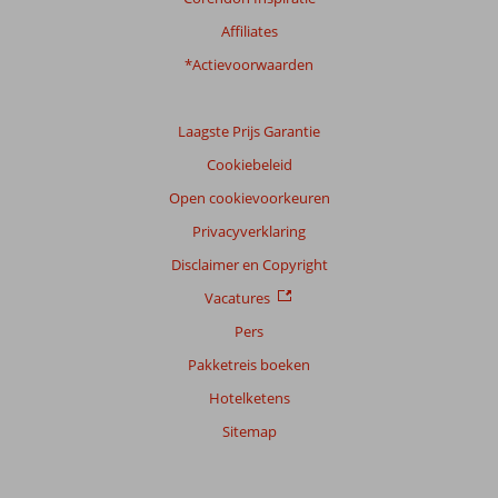
Ervaringen
van
Affiliates
onze
klanten
*Actievoorwaarden
Taal
Nederlands (NL) (76)
Laagste Prijs Garantie
Filter
Cookiebeleid
reisgezelschap
Open cookievoorkeuren
Alle
Privacyverklaring
Sorteren
op
Disclaimer en Copyright
datum (nieuw > oud)
Vacatures
Pers
Marc
9,0
Pakketreis boeken
Nederland
Hotelketens
Gezin met oud(ere) kind(eren)
,
06 juli 2026
Sitemap
Over