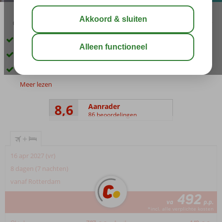
03:45
00:30
aug 32°
C
delen
bewaar
In Kos-Stad en vlak bij het strand
Een à-la-carterestaurant
Halfpension ook mogelijk
Meer lezen
8,6
Aanrader
86 beoordelingen
+
16 apr 2027 (vr)
8 dagen (7 nachten)
vanaf Rotterdam
492
va
p.p.
*incl. alle verplichte kosten