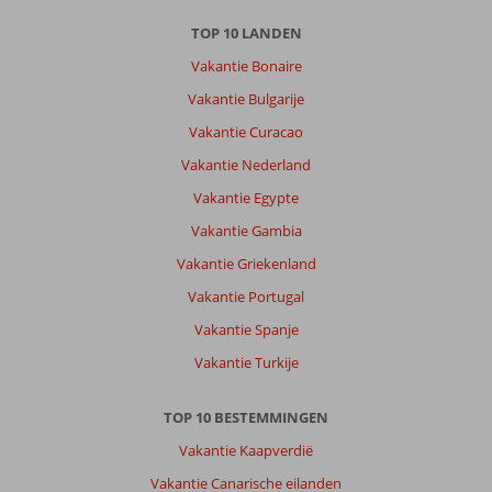
Kos-
TOP 10 LANDEN
Stad:
Vakantie Bonaire
Centraal
gelegen,
Vakantie Bulgarije
prima
Vakantie Curacao
hotel.
Je
Vakantie Nederland
kunt
Vakantie Egypte
vanaf
het
Vakantie Gambia
hotel
Vakantie Griekenland
de
weg
Vakantie Portugal
oversteken
Vakantie Spanje
naar
het
Vakantie Turkije
strand
met
TOP 10 BESTEMMINGEN
leuke
restaurantjes
Vakantie Kaapverdië
maar
Vakantie Canarische eilanden
ook