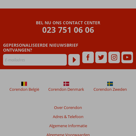
Beoordelingen
die
BEL NU ONS CONTACT CENTER
ouder
023 751 06 06
zijn
dan
GEPERSONALISEERDE NIEUWSBRIEF
48
ONTVANGEN?
maanden
worden
niet
meer
weergegeven
om
de
Corendon België
Corendon Denmark
Corendon Zweden
relevantie
van
de
Over Corendon
getoonde
Adres & Telefoon
beoordelingen
te
Algemene Informatie
garanderen.
Algemene Voorwaarden