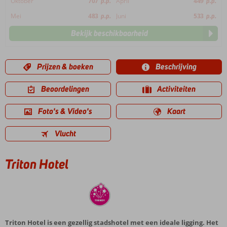
Oktober
707
p.p.
April
449
p.p.
Mei
483
p.p.
Juni
533
p.p.
Bekijk beschikbaarheid
Prijzen & boeken
Beschrijving
Beoordelingen
Activiteiten
Foto's & Video's
Kaart
Vlucht
Triton Hotel
Triton Hotel is een gezellig stadshotel met een ideale ligging. Het