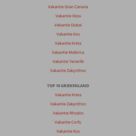
gemakkelijk
Vakantie Gran Canaria
naar
Vakantie Ibiza
de
stad
Vakantie Dubai
wandelen.
Vakantie Kos
Er
zijn
Vakantie Kreta
ook
Vakantie Mallorca
fietsen
te
Vakantie Tenerife
huur
Vakantie Zakynthos
en
dat
is
TOP 10 GRIEKENLAND
met
Vakantie Kreta
warm
weer
Vakantie Zakynthos
door
Vakantie Rhodos
het
windje
Vakantie Corfu
ook
Vakantie Kos
goed