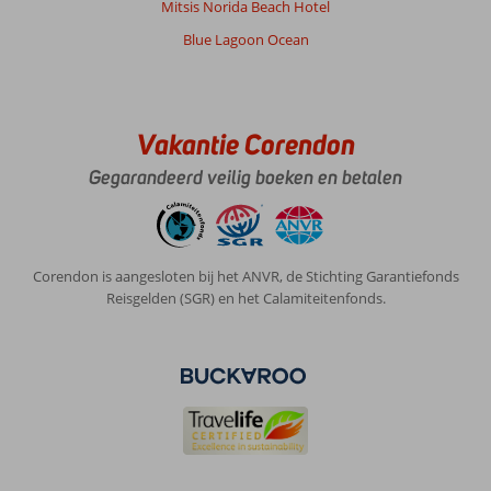
Mitsis Norida Beach Hotel
beleven.
Blue Lagoon Ocean
Over
Triton
Hotel:
Hotel
Vakantie Corendon
Triton
Gegarandeerd veilig boeken en betalen
is
prima
hotel
met
vriendelijk
Corendon is aangesloten bij het ANVR, de Stichting Garantiefonds
personeel.
Reisgelden (SGR) en het Calamiteitenfonds.
Het
restaurant
voorziet
in
ontbijt,
lunch
en
diner
en