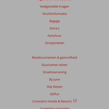
Meer
info
Veelgestelde Vragen
over
Vluchtinformatie
onze
beoordelingen.
Bagage
Extra's
Totale
Autohuur
score
Groepsreizen
Gebaseerd
op:
86
Reisdocumenten & gezondheid
beoordelingen
Duurzamer reizen
Stoelreservering
Scoreverdeling
By June
Algemene indruk
8,6
Eten
8,0
Stip Reizen
Ligging
9,0
Kamers
8,0
Service
8,6
Kindvriendelijk
6,9
GOfun
Prijs/kwaliteit
8,2
Wifi kwaliteit
7,2
Corendon Hotels & Resorts
Corendon Inspiratie