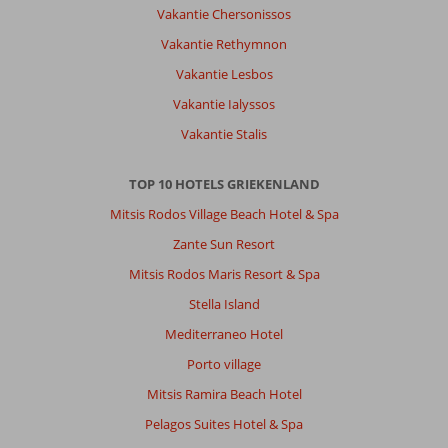
te
Vakantie Chersonissos
doen.
Vakantie Rethymnon
Kos
stad
Vakantie Lesbos
is
Vakantie Ialyssos
erg
leuk!
Vakantie Stalis
Het
heeft
TOP 10 HOTELS GRIEKENLAND
leuke
winkeltjes
Mitsis Rodos Village Beach Hotel & Spa
en
Zante Sun Resort
in
de
Mitsis Rodos Maris Resort & Spa
avond
Stella Island
is
er
Mediterraneo Hotel
ook
Porto village
veel
te
Mitsis Ramira Beach Hotel
doen
Pelagos Suites Hotel & Spa
en
te