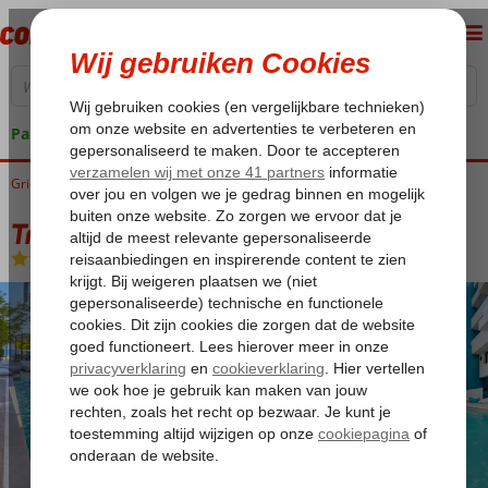
Pakketgarantie
Griekenland
Home
Kos
Kos-Stad
Triton Hotel
Triton Hotel
Logies en ontbijt
-
Hotel