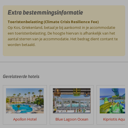
Extra bestemmingsinformatie
Toeristenbelasting (Climate Crisis Resilience Fee)
Op Kos, Griekenland, betaal je bij aankomst in je accommodatie
een toeristenbelasting. De hoogte hiervan is afhankelijk van het
aantal sterren van je accommodatie. Het bedrag dient contant te
worden betaald.
De
beoordelingen
zijn
door
Gerelateerde hotels
onze
klanten
geschreven
na
hun
verblijf
in
Apollon Hotel
Blue Lagoon Ocean
Kipriotis Aqua
Triton
Hotel