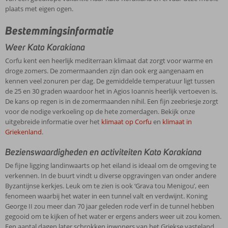
plaats met eigen ogen.
Bestemmingsinformatie
Weer Kato Korakiana
Corfu kent een heerlijk mediterraan klimaat dat zorgt voor warme en
droge zomers. De zomermaanden zijn dan ook erg aangenaam en
kennen veel zonuren per dag. De gemiddelde temperatuur ligt tussen
de 25 en 30 graden waardoor het in Agios Ioannis heerlijk vertoeven is.
De kans op regen is in de zomermaanden nihil. Een fijn zeebriesje zorgt
voor de nodige verkoeling op de hete zomerdagen. Bekijk onze
uitgebreide informatie over het
klimaat op Corfu
en
klimaat in
Griekenland
.
Bezienswaardigheden en activiteiten Kato Korakiana
De fijne ligging landinwaarts op het eiland is ideaal om de omgeving te
verkennen. In de buurt vindt u diverse opgravingen van onder andere
Byzantijnse kerkjes. Leuk om te zien is ook ‘Grava tou Menigou’, een
fenomeen waarbij het water in een tunnel valt en verdwijnt. Koning
George II zou meer dan 70 jaar geleden rode verf in de tunnel hebben
gegooid om te kijken of het water er ergens anders weer uit zou komen.
Een aantal dagen later schrokken inwoners van het Griekse vasteland