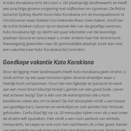
in Kato Korakiana echt iets voor u. Dit plaatsje ligt landinwaarts en heeft
een prachtige groene omgeving met olijfbomen en cipressen. De Britse
botanist Sydney Marlin koos Kato Korakiana om de Kumquatboom te
introduceren waar Grieken hun bekende likeur mee maken. Snuif hier
de echte Griekse cultuur op en bezoek één van de gezellige tavernes.
Kato Korakiana ligt op slecht een paar kilometer van de levendige
plaatsen Gouvia en Ipsos waar u onder andere naar het strand kunt.
Nieuwsgierig geworden naar dit gemoedelijke plaatsje, boek dan snel
een vakantie naar Kato Korakiana bij Corendon.
Goedkope vakantie Kato Korakiana
Door de ligging meer landinwaarts heeft Kato Korakiana geen strand. U
vindt echter op een paar minuten rijden diverse strandjes waar u
heerlijk kunt ontspannen. Huur hier een ligbedje en parasols en werk
aan een mooi bruin kleurtje terwijl u geniet van een goed boek. Liever
wat actiever bezig? Dan is één van de watersporten die u kunt
beoefenen zeker iets om te doen! Op het dorpsplein vindt u een keuze
aan gezellige bars, tavernes en winkeltjes en ook worden hier festivals
gehouden. Corfu-Stad ligt op ca. 20 minuutjes rijden voor als u wat meer
de drukte wilt opzoeken. Hier vindt u een ruim aanbod van winkels,
restaurants, terrasjes en ook voor het nachtleven zit u hier goed. Geniet
van een goedkope vakantie naar Kato Korakiana en ervaar deze mooie