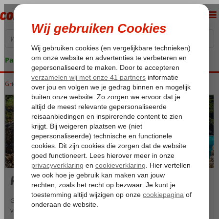
Pakketgarantie
Griekenland
Home
Corfu
Corfu
Kato Korakiana
Kato Korakiana
Geen zin in massatoerisme en overvolle badplaatsen? Dan is een
verblijf in Kato Korakiana echt iets voor u. Dit plaatsje ligt