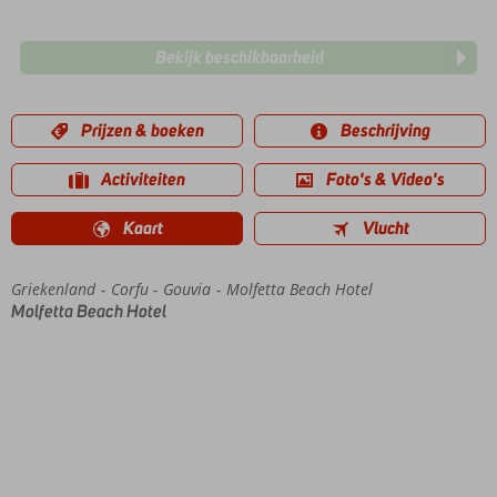
Bekijk beschikbaarheid
Prijzen & boeken
Beschrijving
Activiteiten
Foto's & Video's
Kaart
Vlucht
Griekenland
Home
Corfu
Gouvia
Molfetta Beach Hotel
Molfetta Beach Hotel