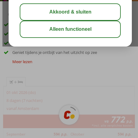
02:50
aug 31°
C
delen
bewaar
Direct aan het strand en in Gouvia centrum
Kleinschalig hotel
Traditioneel hotel in Griekse stijl
Geniet tijdens je ontbijt van het uitzicht op zee
Meer lezen
+
01 okt 2026 (do)
8 dagen (7 nachten)
vanaf Amsterdam
772
va
p.p.
*incl. alle verplichte kosten
September
594
p.p.
Oktober
594
p.p.