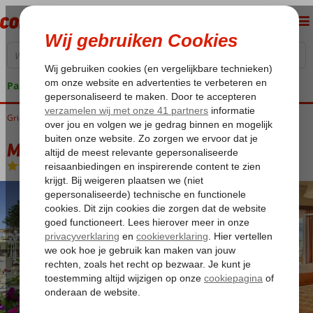
Pakketgarantie
Griekenland
Home
Corfu
Gouvia
Molfetta Beach Hotel
Molfetta Beach Hotel
Logies en ontbijt
-
Hotel