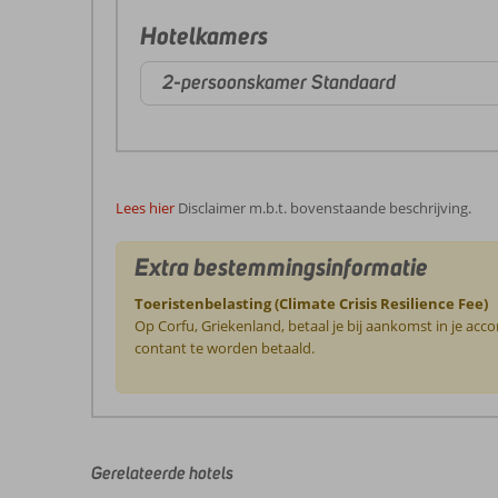
Hotelkamers
2-persoonskamer Standaard
Lees hier
Disclaimer m.b.t. bovenstaande beschrijving.
Extra bestemmingsinformatie
Toeristenbelasting (Climate Crisis Resilience Fee)
Op Corfu, Griekenland, betaal je bij aankomst in je ac
contant te worden betaald.
De
beoordelingen
zijn
door
Gerelateerde hotels
onze