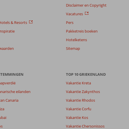
Disclaimer en Copyright
Vacatures
otels & Resorts
Pers
nspiratie
Pakketreis boeken
Hotelketens
waarden
Sitemap
ESTEMMINGEN
TOP 10 GRIEKENLAND
aapverdië
Vakantie Kreta
7,6
narische eilanden
Vakantie Zakynthos
7,4
ran Canaria
Vakantie Rhodos
lijk
5,0
it
8,5
iza
Vakantie Corfu
ubai
Vakantie Kos
os
Vakantie Chersonissos
Filter reisgezelschap
Sorteren op