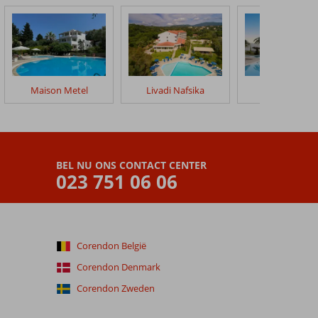
Maison Metel
Livadi Nafsika
Paradise Hot
BEL NU ONS CONTACT CENTER
023 751 06 06
Corendon België
Corendon Denmark
Corendon Zweden