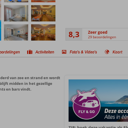
8,3
Zeer goed
29 beoordelingen
oordelingen
Activiteiten
Foto's & Video's
Kaart
ijderd van zee en strand en wordt
blijft midden in het gezellige
ts en bars vindt.
TIP: boek deze vakantie als F