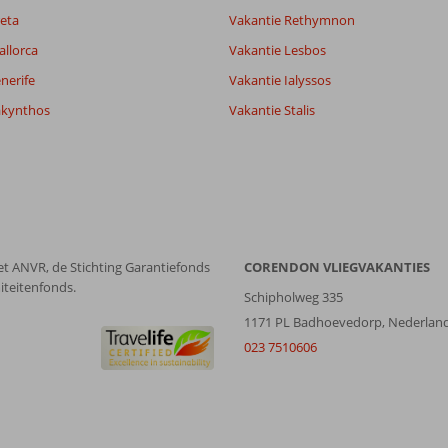
Alle
datum (nieuw > oud)
eta
Vakantie Rethymnon
allorca
Vakantie Lesbos
nerife
Vakantie Ialyssos
akynthos
Vakantie Stalis
et ANVR, de Stichting Garantiefonds
CORENDON VLIEGVAKANTIES
iteitenfonds.
Schipholweg 335
1171 PL Badhoevedorp, Nederlan
023 7510606