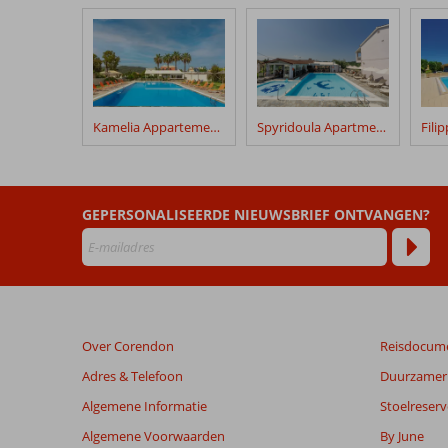
klanten
geschreven
na
hun
verblijf
in
Kamelia Appartementen
Spyridoula Apartments
Louvre
Hotel
Beoordelingen
GEPERSONALISEERDE NIEUWSBRIEF ONTVANGEN?
die
ouder
zijn
dan
48
maanden
Over Corendon
Reisdocum
worden
niet
Adres & Telefoon
Duurzamer 
meer
Algemene Informatie
Stoelreserv
weergegeven
om
Algemene Voorwaarden
By June
de