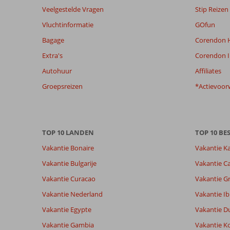
Veelgestelde Vragen
Stip Reizen
relevantie
van
Vluchtinformatie
GOfun
de
Bagage
Corendon H
getoonde
beoordelingen
Extra's
Corendon I
te
Autohuur
Affiliates
garanderen.
Meer
Groepsreizen
*Actievoor
info
over
onze
beoordelingen.
TOP 10 LANDEN
TOP 10 B
Vakantie Bonaire
Vakantie K
Totale score
Scoreverdeling
8,3
Algemene indruk
8,3
Eten
Vakantie Bulgarije
Vakantie Ca
Gebaseerd op:
Ligging
8,9
Kamers
29
Vakantie Curacao
Vakantie G
Zeer goed
Service
8,8
Kindvriende
beoordelingen
Prijs/kwaliteit
8,5
Wifi kwalite
Vakantie Nederland
Vakantie Ib
Vakantie Egypte
Vakantie D
Vakantie Gambia
Vakantie K
Ervaringen
Taal