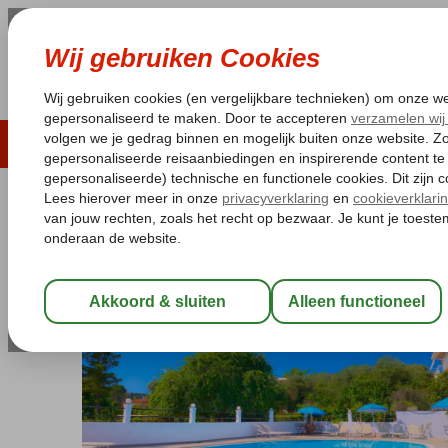
LAST MINUTE
ZOMER 2026
ZONVAKA
Pakketgarantie
Laagsteprijsgarantie*
Gratis
Griekenland
Home
Corfu
Gouvia
Louvre Hotel
Louvre Hotel
Logies en ontbijt
-
Hotel