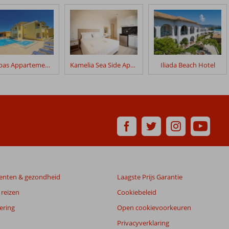
Filippas Appartementen
Kamelia Sea Side Apartments
Iliada Beach Hotel
enten & gezondheid
Laagste Prijs Garantie
reizen
Cookiebeleid
ering
Open cookievoorkeuren
Privacyverklaring