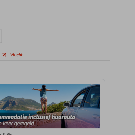
Vlucht
ly & Go