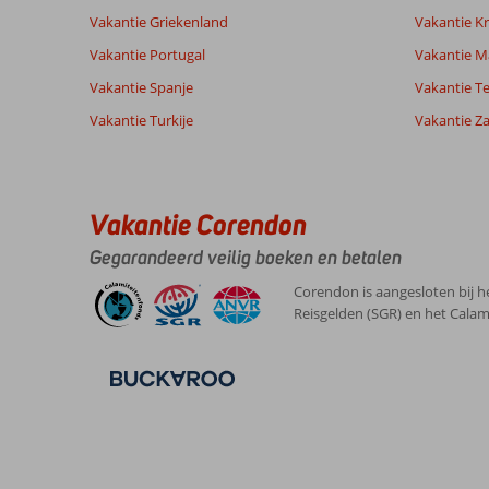
van onze
Nederlands (NL) (27)
Vakantie Griekenland
Vakantie Kr
klanten
Vakantie Portugal
Vakantie M
Vakantie Spanje
Vakantie Te
7,0
Vakantie Turkije
Vakantie Z
Over
Algemene indruk
7
Gouvia:
Ligging
10
Johannes
Service
8
Door
Nederland
Prijs/kwaliteit
8
de
Vakantie Corendon
Met partner
Eten
-
centrale
,
ligging
Kamers
7
Gegarandeerd veilig boeken en betalen
04 juni 2026
kun
Kindvriendelijk
-
je
Wifi kwaliteit
8
Corendon is aangesloten bij h
vanuit
Reisgelden (SGR) en het Calam
Gouvia
alle
kanten
uit.
Over
Louvre
Hotel: