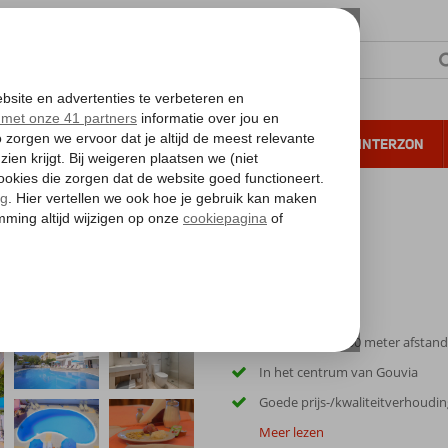
NTIE
VERRE REIZEN
ALL INCLUSIVE
WINTERZON
 annuleren*
Strand op ca. 100 meter afstand
In het centrum van Gouvia
Goede prijs-/kwaliteitverhoudin
Meer lezen