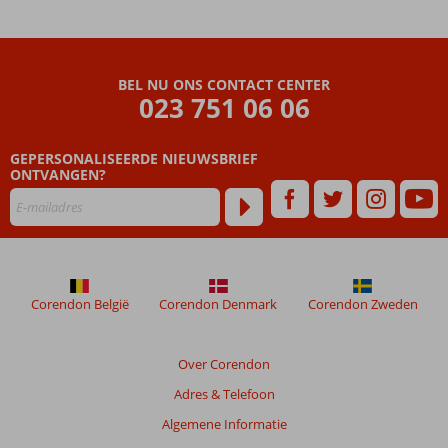
Beach
Hotel
Beoordelingen
BEL NU ONS CONTACT CENTER
die
023 751 06 06
ouder
zijn
GEPERSONALISEERDE NIEUWSBRIEF
dan
ONTVANGEN?
48
maanden
worden
niet
meer
weergegeven
om
Corendon België
Corendon Denmark
Corendon Zweden
de
relevantie
van
Over Corendon
de
Adres & Telefoon
getoonde
beoordelingen
Algemene Informatie
te