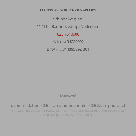
CORENDON VLIEGVAKANTIES
Schipholweg 335
1171 PL Badhoevedorp, Nederland
023 7510606
KvK nr.: 34220902
BTW nr.: 814395892 B01
TourWeb
©
accommodation-4046
| accommodationId=4046&tab=photo-tab
NetMatch
nl | Accommodation | 380.0.0.13 | netm-web-ui-production-7f756f55dd-8km24
6:01:36 AM (6:01:36 AM) | 116 (102|83)