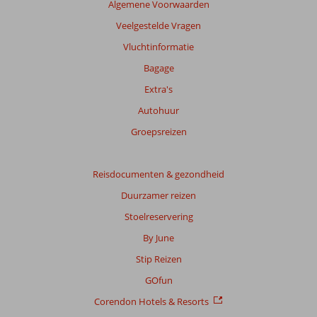
Algemene Voorwaarden
garanderen.
Meer
Veelgestelde Vragen
info
Vluchtinformatie
over
onze
Bagage
beoordelingen.
Extra's
Autohuur
Groepsreizen
Reisdocumenten & gezondheid
Duurzamer reizen
Stoelreservering
By June
Stip Reizen
GOfun
Corendon Hotels & Resorts