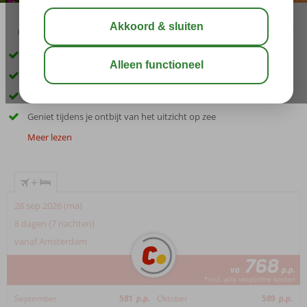
02:50
aug 31°
C
delen
bewaar
Direct aan het strand en in Gouvia centrum
Kleinschalig hotel
Traditioneel hotel in Griekse stijl
Geniet tijdens je ontbijt van het uitzicht op zee
Meer lezen
+
28 sep 2026 (ma)
8 dagen (7 nachten)
vanaf Amsterdam
768
va
p.p.
*incl. alle verplichte kosten
September
581
p.p.
Oktober
589
p.p.