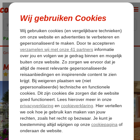
Pakketgarantie
Griekenland
Home
Corfu
Gouvia
Molfetta Beach Hotel
Molfetta Beach Hotel
Logies en ontbijt
-
Hotel