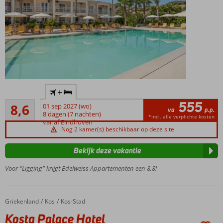
In
+
Argassi
555
Aanrader
en vlak
8,6
01 sep 2027 (wo)
va
p.p.
86
bij het
8 dagen (7 nachten)
*incl. alle verplichte kosten
beoordelingen
vanaf Eindhoven
strand
Nog 2 kamer(s) beschikbaar op deze site
Heerlijk
zwembad
Bekijk deze vakantie
met
zonneterras
Voor “Ligging” krijgt Edelweiss Appartementen een 8,8!
Ruime
appartementen
Gerund
Griekenland
Kosta Palace Hotel
Home
Kos
Kos-Stad
door
Kosta Palace Hotel
vriendelijke