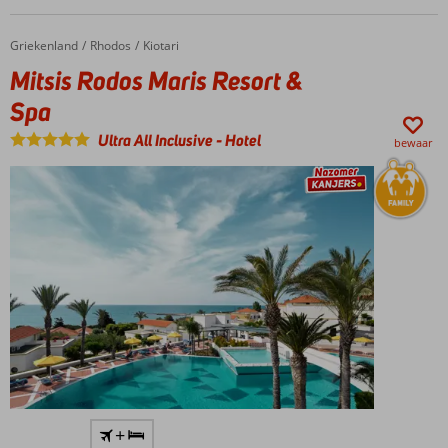
Op
loopafstand
Griekenland
Mitsis Rodos Maris Resort & Spa
Home
Rhodos
Kiotari
van het
strand
Mitsis Rodos Maris Resort &
Ook op
Spa
basis
van All
Ultra All Inclusive
-
Hotel
bewaar
Inclusive
te
boeken
Met een
+
privéstrand