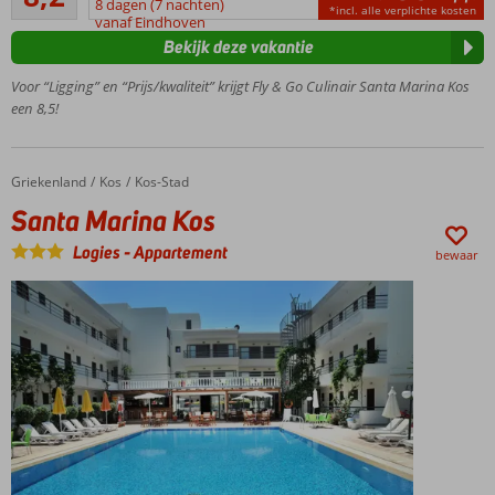
Beach
8 dagen (7 nachten)
*incl. alle verplichte kosten
beoordelingen
vanaf Eindhoven
Restaurant
Bekijk deze vakantie
1x diner +
drankje bij
Voor “Ligging” en “Prijs/kwaliteit” krijgt Fly & Go Culinair Santa Marina Kos
Ali
een 8,5!
Restaurant
1x diner +
drankje bij
Griekenland
Santa Marina Kos
Home
Kos
Kos-Stad
Giameze
Santa Marina Kos
Restaurant
Incl.
Logies
-
Appartement
bewaar
huurauto
cat. B
Vlakbij
Kos-
Stad
en het
strand
Nette
appartementen
Vriendelijk