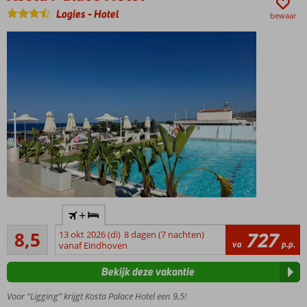
Griekse
Logies
-
Hotel
bewaar
familie
Fantastische
+
ligging aan
Aanrader
de haven
8,5
13 okt 2026 (di)
8 dagen (7 nachten)
727
22
va
p.p.
vanaf Eindhoven
Zwembad
beoordelingen
op het
Bekijk deze vakantie
dak voor
een
Voor “Ligging” krijgt Kosta Palace Hotel een 9,5!
prachtig