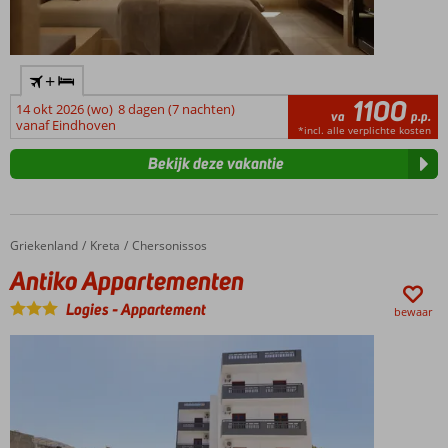
+
1100
14 okt 2026 (wo)
8 dagen (7 nachten)
va
p.p.
vanaf Eindhoven
*incl. alle verplichte kosten
Bekijk deze vakantie
Griekenland
Antiko Appartementen
Home
Kreta
Chersonissos
Antiko Appartementen
Logies
-
Appartement
bewaar