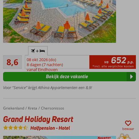
Gelegen
+
in een
652
Aanrader
prachtig
8,6
08 okt 2026 (do)
va
p.p.
281
groene
8 dagen (7 nachten)
*incl. alle verplichte kosten
beoordelingen
vanaf Eindhoven
omgeving
Bekijk deze vakantie
Gerund
door
Voor “Service” krijgt Athina Appartementen een 8,9!
gastvrije,
vriendelijke
Griekse
Griekenland
Grand Holiday Resort
Home
Kreta
Chersonissos
familie
Grand Holiday Resort
Gezellige
pool-/snackbar
Halfpension
-
Hotel
bewaar
Zandstrand
op ca. 550