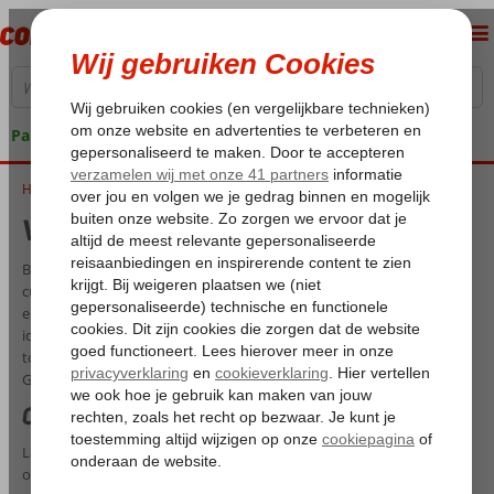
Pakketgarantie
Home
Vakantie Griekenland vanaf Eindhoven
Vakantie Griekenland vanaf Eindhoven
Beleef de schoonheid van Griekenland: een land van eeuwenoude
cultuur, ongerepte stranden, verbluffende natuur en zonovergoten
eilanden met elk hun eigen unieke charme. Van fietseiland Kos,
idyllische dorpjes op Samos, de historische stad Knossos op Kreta
tot de zeldzame Caretta Caretta schildpadden op Zakynthos,
Griekenland biedt een vakantie vol ontspanning en ontdekking.
Cultuur, stranden en culinaire hoogstandjes
Laat je meeslepen door de Griekse mythologie in de oude ruïnes,
ontspan op de prachtige stranden of geniet van een traditionele