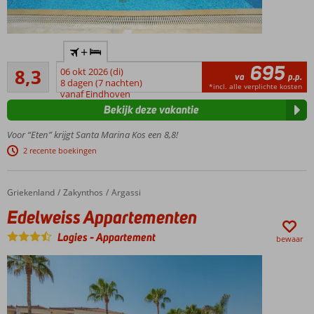
personeel
Vlakbij
+
Kos-
695
Zeer goed
Stad
8,3
06 okt 2026 (di)
va
p.p.
64
en het
8 dagen (7 nachten)
*incl. alle verplichte kosten
beoordelingen
vanaf Eindhoven
strand
Bekijk deze vakantie
Nette
appartementen
Voor “Eten” krijgt Santa Marina Kos een 8,8!
Vriendelijk
2 recente boekingen
personeel
Griekenland
Edelweiss Appartementen
Home
Zakynthos
Argassi
Edelweiss Appartementen
Logies
-
Appartement
bewaar