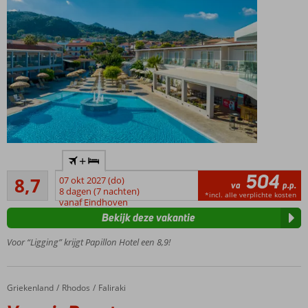
In het
+
centrum
504
Aanrader
van
8,7
07 okt 2027 (do)
va
p.p.
286
Argassi
8 dagen (7 nachten)
*incl. alle verplichte kosten
beoordelingen
vanaf Eindhoven
Op ca.
Bekijk deze vakantie
100
meter
Voor “Ligging” krijgt Papillon Hotel een 8,9!
van
het
strand
Griekenland
Venezia Resort
Home
Rhodos
Faliraki
Midden
in het