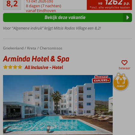
1262
8,2
13 okt 2026 (di)
va
p.p.
161
prachtig
8 dagen (7 nachten)
*incl. alle verplichte kosten
beoordelingen
vanaf Eindhoven
uitzicht op
Bekijk deze vakantie
zee
Loop
Voor “Algemene indruk” krijgt Mitsis Rodos Village een 8,2!
zo het
strand
op
Griekenland
Arminda Hotel & Spa
Home
Kreta
Chersonissos
6 à-la-
Arminda Hotel & Spa
carterestaurants
Gloednieuw
All Inclusive
-
Hotel
bewaar
splash park
en
speeltuin
De 24h
All
Inclusive
ervaring!