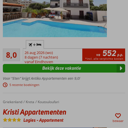
Zeer
+
geliefd
552
Zeer goed
onder
8,0
26 aug 2026 (wo)
va
p.p.
143
de
8 dagen (7 nachten)
*incl. alle verplichte kosten
beoordelingen
vanaf Eindhoven
jongeren
Bekijk deze vakantie
Dichtbij het
strand en
Voor “Eten” krijgt Antiko Appartementen een 9,0!
Chersonissos
5 recente boekingen
Een
heerlijk
zwembad
Griekenland
Kristi Appartementen
Home
Kreta
Koutouloufari
Studio's en
Kristi Appartementen
appartementen
beschikbaar
Logies
-
Appartement
bewaar
Gezellige