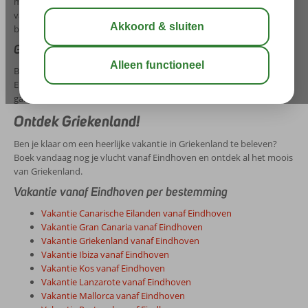
moussaka in een gezellige taverne. Griekenland is een smeltkroes
van cultuur, natuur en gastronomie waar iedere reiziger iets
bijzonders vindt.
Gemakkelijk vanaf Eindhoven naar Griekenland
Begin je Griekse avontuur met een rechtstreekse vlucht vanaf
Eindhoven. In een paar uur bevind je je in een wereld vol zon, zee en
gastvrijheid, ver weg van de dagelijkse drukte.
Ontdek Griekenland!
Ben je klaar om een heerlijke vakantie in Griekenland te beleven?
Boek vandaag nog je vlucht vanaf Eindhoven en ontdek al het moois
van Griekenland.
Vakantie vanaf Eindhoven per bestemming
Vakantie Canarische Eilanden vanaf Eindhoven
Vakantie Gran Canaria vanaf Eindhoven
Vakantie Griekenland vanaf Eindhoven
Vakantie Ibiza vanaf Eindhoven
Vakantie Kos vanaf Eindhoven
Vakantie Lanzarote vanaf Eindhoven
Vakantie Mallorca vanaf Eindhoven