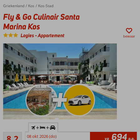
bij
Griekenland
Fly & Go Culinair Santa Marina Kos
Home
Kos
Kos-Stad
Star
Fly & Go Culinair Santa
Beach
Marina Kos
Mooie studio's
en
Logies
-
Appartement
bewaar
appartementen
1x diner +
+
+
drankje bij
694
Zeer goed
Baltic
8,2
08 okt 2026 (do)
va
p.p.
81