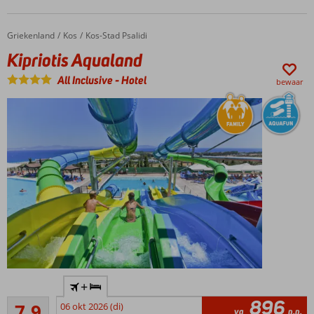
uitzicht
Op
Griekenland
Kipriotis Aqualand
Home
Kos
Kos-Stad Psalidi
loopafstand
Kipriotis Aqualand
van winkels,
restaurants
All Inclusive
-
Hotel
bewaar
en
traditionele
vissersboten
Perfecte
combinatie
van strand,
stad en
ontspanning
Spetterend
+
aquapark
896
Goed
voor het
7,9
06 okt 2026 (di)
va
p.p.