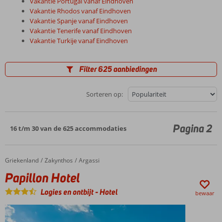
Vakantie Portugal vanaf Eindhoven
Vakantie Rhodos vanaf Eindhoven
Vakantie Spanje vanaf Eindhoven
Vakantie Tenerife vanaf Eindhoven
Vakantie Turkije vanaf Eindhoven
Filter 625 aanbiedingen
Sorteren op:
Pagina 2
16 t/m 30 van de 625 accommodaties
Griekenland
Papillon Hotel
Home
Zakynthos
Argassi
Papillon Hotel
Logies en ontbijt
-
Hotel
bewaar