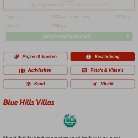
Nog 2 kamer(s) beschikbaar op deze site
Augustus
1920
p.p.
September
1515
p.p.
Oktober
1505
p.p.
Bekijk beschikbaarheid
Prijzen & boeken
Beschrijving
Activiteiten
Foto's & Video's
Kaart
Vlucht
Blue Hills Villas
Blue Hills Villas biedt een rustige en stijlvolle setting in het