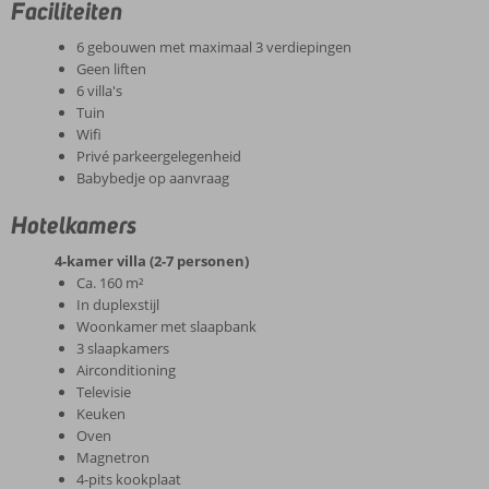
Faciliteiten
6 gebouwen met maximaal 3 verdiepingen
Geen liften
6 villa's
Tuin
Wifi
Privé parkeergelegenheid
Babybedje op aanvraag
Hotelkamers
4-kamer villa (2-7 personen)
Ca. 160 m²
In duplexstijl
Woonkamer met slaapbank
3 slaapkamers
Airconditioning
Televisie
Keuken
Oven
Magnetron
4-pits kookplaat