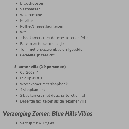
Broodrooster
Vaatwasser
Wasmachine
Koelkast
Koffie-/theezetfaciliteiten
Wifi
2 badkamers met douche, toilet en föhn
Balkon en terras met zitje
Tuin met privézwembad en ligbedden
Gedeeltelijk zeezicht
5-kamer villa (2-9 personen)
Ca. 200 m²
In duplexstijl
Woonkamer met slaapbank
4 slaapkamers
3 badkamers met douche, toilet en föhn
Dezelfde faciliteiten als de 4-kamer villa
Verzorging Zomer: Blue Hills Villas
Verblijf o.b.v. Logies