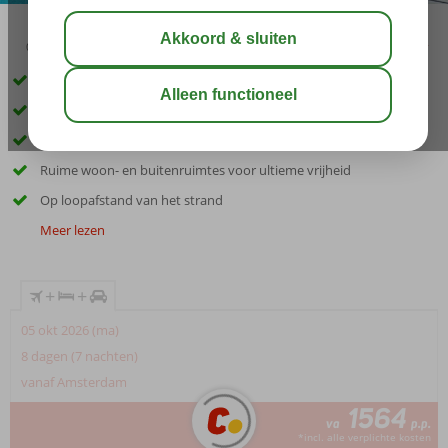
03:30
aug 29°
C
delen
bewaar
Inclusief huurauto categorie A
Rustige ligging in het groene heuvellandschap van Lygaria
Eigen privézwembad bij elke villa
Ruime woon- en buitenruimtes voor ultieme vrijheid
Op loopafstand van het strand
Meer lezen
+
+
05 okt 2026 (ma)
8 dagen (7 nachten)
vanaf Amsterdam
1564
va
p.p.
*incl. alle verplichte kosten