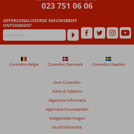
die
023 751 06 06
ouder
zijn
GEPERSONALISEERDE NIEUWSBRIEF
dan
ONTVANGEN?
48
maanden
worden
niet
meer
weergegeven
om
Corendon België
Corendon Denmark
Corendon Zweden
de
relevantie
van
Over Corendon
de
Adres & Telefoon
getoonde
beoordelingen
Algemene Informatie
te
Algemene Voorwaarden
garanderen.
Meer
Veelgestelde Vragen
info
Vluchtinformatie
over