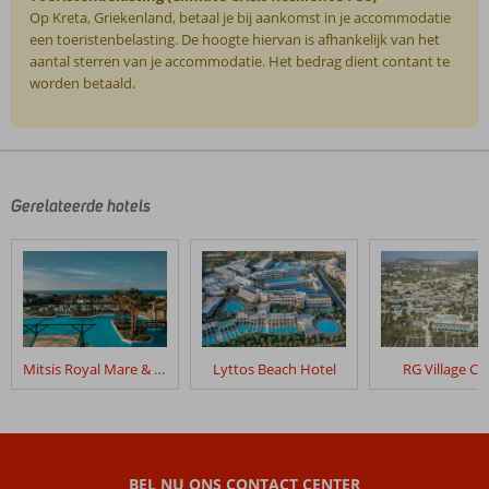
Op Kreta, Griekenland, betaal je bij aankomst in je accommodatie
een toeristenbelasting. De hoogte hiervan is afhankelijk van het
aantal sterren van je accommodatie. Het bedrag dient contant te
worden betaald.
De
beoordelingen
zijn
door
Gerelateerde hotels
onze
klanten
geschreven
na
hun
verblijf
in
Mitsis Royal Mare & Thalasso Resort
Lyttos Beach Hotel
RG Village Cr
Blue
Hills
Villas
Beoordelingen
BEL NU ONS CONTACT CENTER