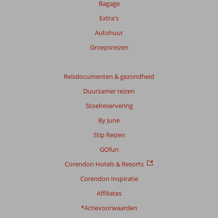
onze
Bagage
beoordelingen.
Extra's
Autohuur
Groepsreizen
Reisdocumenten & gezondheid
Duurzamer reizen
Stoelreservering
By June
Stip Reizen
GOfun
Corendon Hotels & Resorts
Corendon Inspiratie
Affiliates
*Actievoorwaarden