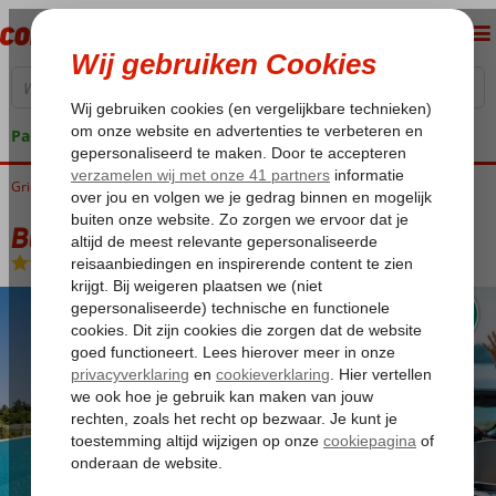
Pakketgarantie
Griekenland
Home
Kreta
Agia Pelagia
Blue Hills Villas
Blue Hills Villas
Logies
-
Villa