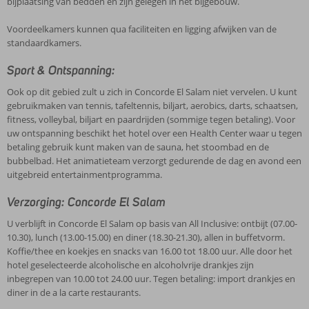
bijplaatsing van bedden en zijn gelegen in het bijgebouw.
Voordeelkamers kunnen qua faciliteiten en ligging afwijken van de
standaardkamers.
Sport & Ontspanning:
Ook op dit gebied zult u zich in Concorde El Salam niet vervelen. U kunt
gebruikmaken van tennis, tafeltennis, biljart, aerobics, darts, schaatsen,
fitness, volleybal, biljart en paardrijden (sommige tegen betaling). Voor
uw ontspanning beschikt het hotel over een Health Center waar u tegen
betaling gebruik kunt maken van de sauna, het stoombad en de
bubbelbad. Het animatieteam verzorgt gedurende de dag en avond een
uitgebreid entertainmentprogramma.
Verzorging: Concorde El Salam
U verblijft in Concorde El Salam op basis van All Inclusive: ontbijt (07.00-
10.30), lunch (13.00-15.00) en diner (18.30-21.30), allen in buffetvorm.
Koffie/thee en koekjes en snacks van 16.00 tot 18.00 uur. Alle door het
hotel geselecteerde alcoholische en alcoholvrije drankjes zijn
inbegrepen van 10.00 tot 24.00 uur. Tegen betaling: import drankjes en
diner in de a la carte restaurants.