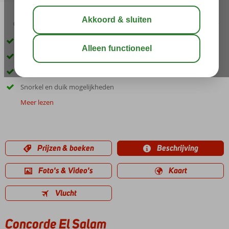
04:45
00:15
aug 37°
C
delen
bewaar
Direct aan het privéstrand
Zwembad met glijbanen
Heerlijk ontspannen in het Health Center
Snorkel en duik mogelijkheden
Meer lezen
Prijzen & boeken
Beschrijving
Foto's & Video's
Kaart
Vlucht
Concorde El Salam