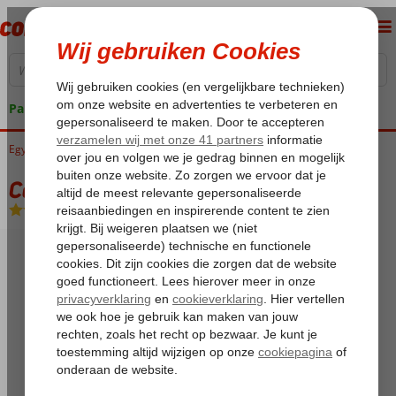
Pakketgarantie
Egypte
Home
Rode Zee
Sharm el Sheikh
Sharks Bay
Concorde El Salam
Concorde El Salam
All Inclusive
-
Hotel