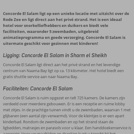
Concorde El Salam ligt op een unieke locatie met uitzicht over de
Rode Zee en ligt direct aan het privé strand. Het is een ideaal
hotel voor snorkelliefhebbers en duikers en biedt vele
faciliteiten, waaronder 5 zwembaden, uitgebreid
animatieprogramma en goede verzorging. Concorde El Salam is
uitermate geschikt voor gezinnen met kinderen!
Ligging: Concorde El Salam in Sharm el Sheikh
Concorde El Salam ligt direct aan het privé strand en het levendige
centrum van Naama Bay ligt op ca. 13 kilometer. Het hotel biedt een
gratis shuttle service aan naar Naama Bay.
Faciliteiten: Concorde El Salam
Concorde El Salam is ruim opgezet en telt 725 kamers. De kamers zijn
verdeeld over meerdere gebouwen. Er is een receptie en ruime lobby
met zitjes. In de prachtige tuinen vindt u de zwembaden, waarvan 1 met
glijbanen (een aantal zijn verwarmd). Voor de kleintjes is er een apart
kinderbad. Rondom de zwembaden en op het strand staan de
ligbedden, matrasjes en parasols voor u klaar. Een handdoekenservice is
aanwezig. Voor uw maaltijden en drankjes kunt u terecht bij het