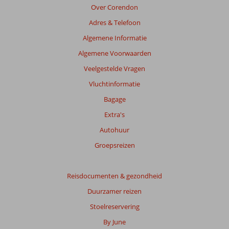
van
Over Corendon
de
Adres & Telefoon
getoonde
beoordelingen
Algemene Informatie
te
Algemene Voorwaarden
garanderen.
Meer
Veelgestelde Vragen
info
Vluchtinformatie
over
onze
Bagage
beoordelingen.
Extra's
Autohuur
Groepsreizen
Reisdocumenten & gezondheid
Duurzamer reizen
Stoelreservering
By June