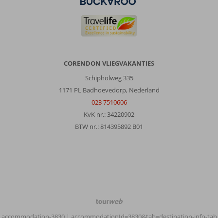
CORENDON VLIEGVAKANTIES
Schipholweg 335
1171 PL Badhoevedorp, Nederland
023 7510606
KvK nr.: 34220902
BTW nr.: 814395892 B01
TourWeb
©
accommodation-3830
| accommodationId=3830&tab=destination-info-tab