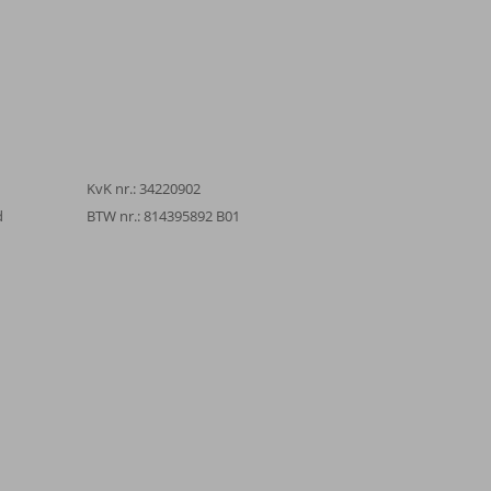
KvK nr.: 34220902
d
BTW nr.: 814395892 B01