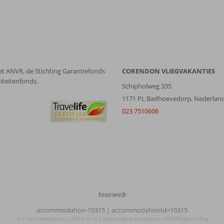
et ANVR, de Stichting Garantiefonds
CORENDON VLIEGVAKANTIES
iteitenfonds.
Schipholweg 335
1171 PL Badhoevedorp, Nederlan
023 7510606
TourWeb
©
accommodation-10315
| accommodationId=10315
NetMatch
nl | Accommodation | 380.0.0.13 | netm-web-ui-production-7f756f55dd-mm9vq