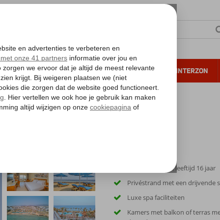
NTIE
VERRE REIZEN
ALL INCLUSIVE
WINTERZON
 annuleren*
tros Royal Grand
Only Adult: min. leeftijd 16 jaar
Privéstrand met een drijvende s
Luxe spa faciliteiten
Kamers met balkon of terras me