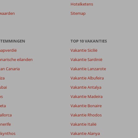
Hotelketens
waarden
Sitemap
ESTEMMINGEN
TOP 10 VAKANTIES
aapverdië
Vakantie Sicilië
narische eilanden
Vakantie Sardinië
7,7
ran Canaria
Vakantie Lanzarote
7,8
lijk
1,0
iza
Vakantie Albufeira
it
7,4
ubai
Vakantie Antalya
os
Vakantie Madeira
Filter reisgezelschap
Sorteren op
eta
Vakantie Bonaire
Alle
datum (nieuw > oud)
allorca
Vakantie Rhodos
nerife
Vakantie Italië
akynthos
Vakantie Alanya