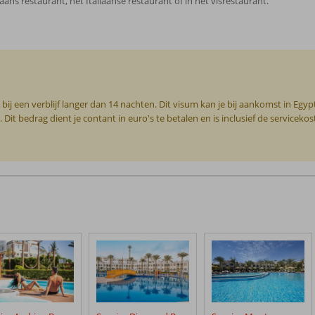
ans restaurant, het Italiaanse restaurant of in het visrestaurant.
 bij een verblijf langer dan 14 nachten. Dit visum kan je bij aankomst in Egy
 Dit bedrag dient je contant in euro's te betalen en is inclusief de servicekos