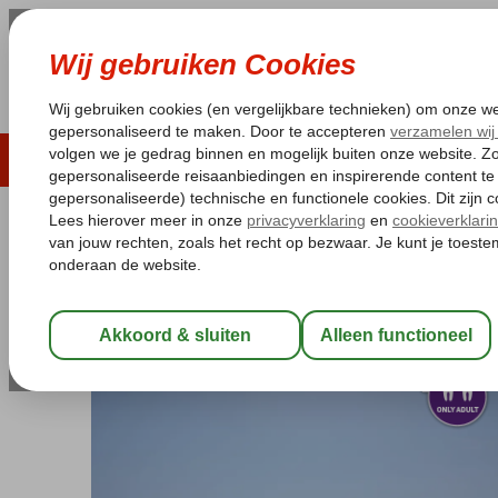
LAST MINUTE
ZOMER 2026
ZONVAKA
Pakketgarantie
Laagsteprijsgarantie*
Gratis
Egypte
Home
Rode Zee
Sharm el Sheikh
Ras Um El Sid
Pickalba
Pickalbatros Royal Grand
All Inclusive
-
Hotel