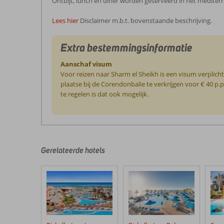
Ontbijt, lunch en diner worden geserveerd in het mediterra
Lees hier
Disclaimer m.b.t. bovenstaande beschrijving.
Extra bestemmingsinformatie
Aanschaf visum
Voor reizen naar Sharm el Sheikh is een visum verplicht
plaatse bij de Corendonbalie te verkrijgen voor € 40 p.p.
te regelen is dat ook mogelijk.
De
beoordelingen
zijn
door
Gerelateerde hotels
onze
klanten
geschreven
na
hun
verblijf
in