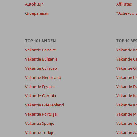
Autohuur
Affiliates
te
garanderen.
Groepsreizen
*Actievoor
Meer
info
over
onze
TOP 10 LANDEN
TOP 10 B
beoordelingen.
Vakantie Bonaire
Vakantie K
Totale score
Scoreverdeling
8,3
Vakantie Bulgarije
Vakantie Ca
Algemene indruk
8,3
Eten
Gebaseerd op:
Vakantie Curacao
Vakantie G
Ligging
8,5
Kamers
32
Zeer goed
Service
8,8
Kindvriende
Vakantie Nederland
Vakantie Ib
beoordelingen
Prijs/kwaliteit
7,7
Wifi kwalite
Vakantie Egypte
Vakantie D
Vakantie Gambia
Vakantie K
Ervaringen
Taal
Vakantie Griekenland
Vakantie Kr
van onze
Nederlands (NL) (27)
Vakantie Portugal
klanten
Vakantie M
Vakantie Spanje
Vakantie Te
Vakantie Turkije
Vakantie Z