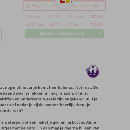
Nog 1 kamer(s) beschikbaar op deze site
Oktober
944
p.p.
November
747
p.p.
December
729
p.p.
Januari
752
p.p.
Bekijk beschikbaarheid
 dat nog niet, maar je komt hier helemaal tot rust. De
strand waar je lekker lui mag relaxen, of juist
alriffen en onderwaterwereld zijn ongekend. Blijf je
aar wel nadat je bij de bar een heerlijk drankje
akantie toch?
 waterpolo of een balletje gooien bij boccia. Als je
uutjes met de auto. En dan mag je daarna bij één van