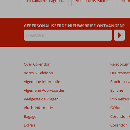
Pickalbatros Laguna Vista
Pickalbatros Palace Resort
Pickalbatros
Royal
Grand
GEPERSONALISEERDE NIEUWSBRIEF ONTVANGEN?
Beoordelingen
die
ouder
zijn
dan
48
Over Corendon
Reisdocum
maanden
worden
Adres & Telefoon
Duurzamer 
niet
Algemene Informatie
Stoelreserv
meer
weergegeven
Algemene Voorwaarden
By June
om
Veelgestelde Vragen
Stip Reizen
de
relevantie
Vluchtinformatie
GOfun
van
Bagage
Corendon H
de
getoonde
Extra's
Corendon I
beoordelingen