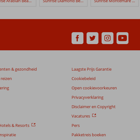
Sunrise Arabian Beach Resort Grand Select
Sunrise Diamond Beach Resort Grand Select
Sunrise Montemare Resort -Grand Select-
enten & gezondheid
Laagste Prijs Garantie
reizen
Cookiebeleid
ering
Open cookievoorkeuren
Privacyverklaring
Disclaimer en Copyright
Vacatures
otels & Resorts
Pers
nspiratie
Pakketreis boeken