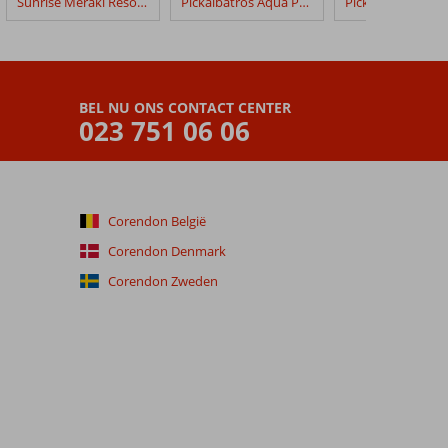
Sunrise Meraki Resort SSH
Pickalbatros Aqua Park
BEL NU ONS CONTACT CENTER
023 751 06 06
Corendon België
Corendon Denmark
Corendon Zweden