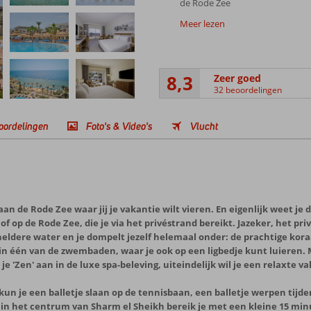
de Rode Zee
Meer lezen
8,3
Zeer goed
32 beoordelingen
oordelingen
Foto's & Video's
Vlucht
aan de Rode Zee waar jij je vakantie wilt vieren. En eigenlijk weet je
p de Rode Zee, die je via het privéstrand bereikt. Jazeker, het privé
 heldere water en je dompelt jezelf helemaal onder: de prachtige kora
 in één van de zwembaden, waar je ook op een ligbedje kunt luieren. M
je 'Zen' aan in de luxe spa-beleving, uiteindelijk wil je een relaxte v
un je een balletje slaan op de tennisbaan, een balletje werpen tijdens
s in het centrum van Sharm el Sheikh bereik je met een kleine 15 min