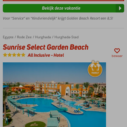
en bars
Miniclub
Bekijk deze vakantie
voor
Voor “Service” en “Kindvriendelijk” krijgt Golden Beach Resort een 8,5!
kinderen
Egypte
Sunrise Select Garden Beach
Home
Rode Zee
Hurghada
Hurghada-Stad
Sunrise Select Garden Beach
All Inclusive
-
Hotel
bewaar