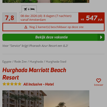
Direct
+
aan
Goed
het
7,8
08 dec 2026 (di)
8 dagen (7 nachten)
547
44
va
p.p.
strand
vanaf Amsterdam
beoordelingen
en
Nog 2 kamer(s) beschikbaar op deze site
aan
de
Bekijk deze vakantie
Rode
Zee
Voor “Service” krijgt Pharaoh Azur Resort een 8,2!
2 à-la-
carterestaurants
en een thema
Egypte
Hurghada Marriott Beach Resort
Home
Rode Zee
Hurghada
Hurghada-Stad
restaurant
Hurghada Marriott Beach
Uitermate
geschikt
Resort
voor het
All Inclusive
-
Hotel
hele gezin
bewaar
Health
Club