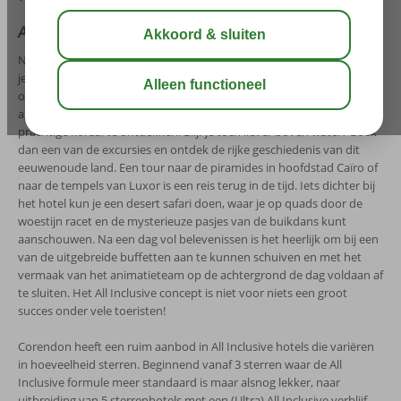
All Inclusive vakanties Hurghada
Naast dat de zon gegarandeerd schijnt in dit land van de farao, kun
je er ook nog leuke excursies boeken en fantastisch duiken. De
onderwaterwereld van Egypte is een belevenis op zich. Het warme
azuurblauwe water nodigt uit om de vele gekleurde visjes en het
prachtige koraal te ontdekken. Blijf je toch liever boven water? Boek
dan een van de excursies en ontdek de rijke geschiedenis van dit
eeuwenoude land. Een tour naar de piramides in hoofdstad Caïro of
naar de tempels van Luxor is een reis terug in de tijd. Iets dichter bij
het hotel kun je een desert safari doen, waar je op quads door de
woestijn racet en de mysterieuze pasjes van de buikdans kunt
aanschouwen. Na een dag vol belevenissen is het heerlijk om bij een
van de uitgebreide buffetten aan te kunnen schuiven en met het
vermaak van het animatieteam op de achtergrond de dag voldaan af
te sluiten. Het All Inclusive concept is niet voor niets een groot
succes onder vele toeristen!
Corendon heeft een ruim aanbod in All Inclusive hotels die variëren
in hoeveelheid sterren. Beginnend vanaf 3 sterren waar de All
Inclusive formule meer standaard is maar alsnog lekker, naar
uitbreiding van 5 sterrenhotels met een (Ultra) All Inclusive verblijf.