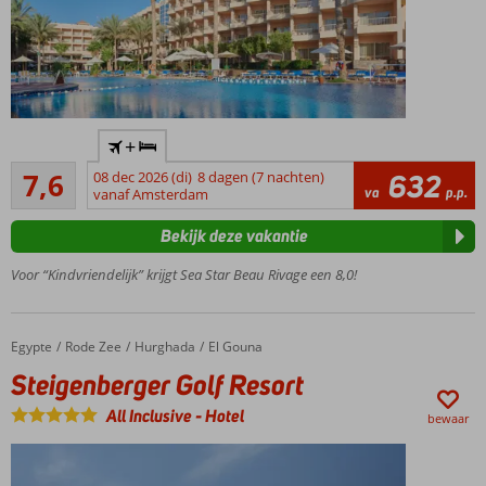
Direct
+
aan
Goed
het
7,6
08 dec 2026 (di)
8 dagen (7 nachten)
632
24
va
p.p.
strand
vanaf Amsterdam
beoordelingen
2
Bekijk deze vakantie
zwembaden
& apart
Voor “Kindvriendelijk” krijgt Sea Star Beau Rivage een 8,0!
kinderbad
Diverse
sportfaciliteiten
Egypte
Steigenberger Golf Resort
Home
Rode Zee
Hurghada
El Gouna
Steigenberger Golf Resort
All Inclusive
-
Hotel
bewaar