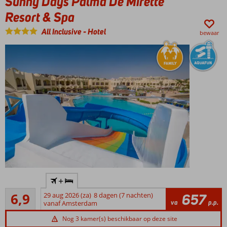
Sunny Days Palma De Mirette
Meerdere
Resort & Spa
zwembaden
All Inclusive
-
Hotel
bewaar
Waan je
+
in een
Ruim voldoende
sprookje!
6,9
29 aug 2026 (za)
8 dagen (7 nachten)
657
49
va
p.p.
vanaf Amsterdam
Direct aan
beoordelingen
het privé
Nog 3 kamer(s) beschikbaar op deze site
zandstrand