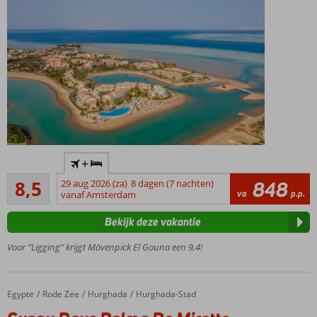
Aan
+
de
Aanrader
lagune
8,5
29 aug 2026 (za)
8 dagen (7 nachten)
848
17
va
p.p.
vanaf Amsterdam
Centrum
beoordelingen
van El
Bekijk deze vakantie
Gouna
op ca. 2
Voor “Ligging” krijgt Mövenpick El Gouna een 9,4!
kilometer
Privéstrand
2 à-la-
Egypte
Sunny Days Palma De Mirette Resort & Spa
Home
Rode Zee
Hurghada
Hurghada-Stad
carterestaurants