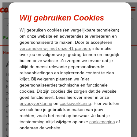
Pakketgarantie
Home
All Inclusive Hurghada
All Inclusive Hurghada
Heb je zin om eens extra luxe te genieten van een welverdiende
vakantie? Kies dan voor een All Inclusive Hurghada. Deze Egyptische
badplaats aan de Rode Zee is een uitstekende uitvalsbasis voor een
zonnige vakantie. Egypte staat bekend om het uitgebreide All
Inclusive concept. De kinderen kunnen zich vermaken in een van de
zwembaden met spannende glijbanen, terwijl de volwassenen met
een cocktail in de hand kunnen bijtanken na alle drukte van thuis.
Totale vrijheid om te kunnen eten wanneer je wilt en wat je wilt,
zonder daar zelf de boodschappen voor in huis te halen. Een All
Inclusive vakantie Hurghada staat garant voor een geslaagde
vakantie.