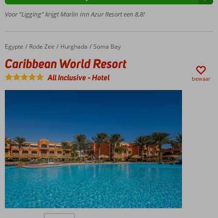
Spa
Voor “Ligging” krijgt Marlin Inn Azur Resort een 8,8!
Center
Miniclub
en
minidisco
Egypte
Caribbean World Resort
Home
Rode Zee
Hurghada
Soma Bay
voor
Caribbean World Resort
kinderen
All Inclusive
-
Hotel
bewaar
Luxe resort