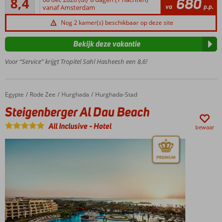
8,4
680
21
va
p.p.
vanaf Amsterdam
Luxe
beoordelingen
kamers
Nog 2 kamer(s) beschikbaar op deze site
Spa
Center
Bekijk deze vakantie
Top á-la-
Voor “Service” krijgt Tropitel Sahl Hasheesh een 8,6!
carterestaurants
Egypte
Steigenberger Al Dau Beach
Home
Rode Zee
Hurghada
Hurghada-Stad
Steigenberger Al Dau Beach
All Inclusive
-
Hotel
bewaar