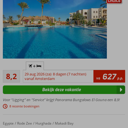
Jazeker!
In het
+
centrum
Zeer goed
van El
8,2
29 aug 2026 (za)
8 dagen (7 nachten)
627
685
va
p.p.
Gouna
vanaf Amsterdam
beoordelingen
Spa
Bekijk deze vakantie
Center
Privéstrand
Voor “Ligging” en “Service” krijgt Panorama Bungalows El Gouna een 8,9!
aan de
8 recente boekingen
lagune
Zwembad
met apart
Egypte
Stella Gardens Resort & Spa Makadi Bay
Home
Rode Zee
Hurghada
Makadi Bay