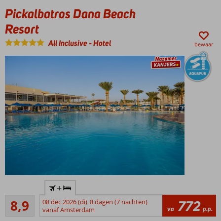
helemaal
Pickalbatros Dana Beach
tot rust
in de Spa
Resort
Waanzinnig
All Inclusive
-
Hotel
groot
bewaar
zwembad
omgeven
door
palmbomen
Perfect
+
vakantieadres
Aanrader
voor een
8,9
08 dec 2026 (di)
8 dagen (7 nachten)
772
305
va
p.p.
geweldige
vanaf Amsterdam
beoordelingen
prijs