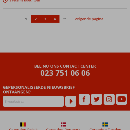
2 recente boekingen
in het Spa
Center
2 à-la-
…
1
2
3
4
volgende pagina
carterestaurants
Heerlijk
wandelen
over de
promenade
BEL NU ONS CONTACT CENTER
023 751 06 06
GEPERSONALISEERDE NIEUWSBRIEF
ONTVANGEN?
Corendon België
Corendon Denmark
Corendon Zweden