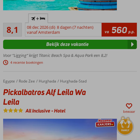
Food Court
Direct aan
+
het
Zeer goed
privéstrand
8,1
08 dec 2026 (di)
8 dagen (7 nachten)
560
301
va
p.p.
vanaf Amsterdam
Aquafun
beoordelingen
alert!
Bekijk deze vakantie
Geweldig
aquapark
Voor “Ligging” krijgt Titanic Beach Spa & Aqua Park een 8,2!
met
4 recente boekingen
ontelbaar
veel
glijbanen
Egypte
Pickalbatros Alf Leila Wa Leila
Home
Rode Zee
Hurghada
Hurghada-Stad
Ruime
Pickalbatros Alf Leila Wa
familiekamers
Leila
bestaande uit
2 ruimtes
All Inclusive
-
Hotel
bewaar
Volop
keuze aan
restaurants
en bars