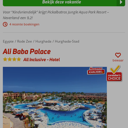
Bekijk deze vakantie
met 31
glijbanen!
Voor “Kindvriendelijk” krijgt Pickalbatros Jungle Aqua Park Resort –
Volop sport- &
Neverland een 9,2!
ontspanningsfaciliteiten
4 recente boekingen
Ruime
familiekamers
voor het hele
Egypte
Ali Baba Palace
Home
Rode Zee
Hurghada
Hurghada-Stad
gezin
Ali Baba Palace
Dagje
All Inclusive
-
Hotel
strand?
bewaar
Pak de
gratis
shuttle