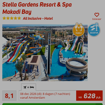
kinderbad
Stella Gardens Resort & Spa
Makadi Bay
All Inclusive
-
Hotel
bewaar
Prijstopper
+
7
Zeer goed
8,1
08 dec 2026 (di)
8 dagen (7 nachten)
628
zwembaden;
334
va
p.p.
vanaf Amsterdam
ontdek ze
beoordelingen
allemaal