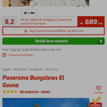
Fantastisch
+
hotel voor
Zeer goed
de hele
8,2
08 dec 2026 (di)
8 dagen (7 nachten)
689
587
va
p.p.
familie
vanaf Amsterdam
beoordelingen
Gratis
Nog 3 kamer(s) beschikbaar op deze site
onbeperkt
toegang
Bekijk deze vakantie
tot het
aquapark
Voor “Ligging” krijgt Ali Baba Palace een 8,4!
Slippers
7 recente boekingen
aan en
loop zo
het
Egypte
Panorama Bungalows El Gouna
Home
Rode Zee
Hurghada
El Gouna
strand
Panorama Bungalows El
op
Gouna
Connecting
familiekamers
All Inclusive
-
Hotel
bewaar
met
tussendeur
Schaatsen?