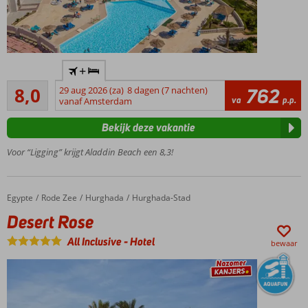
Uitstekende prijs-
+
kwaliteitverhouding
Zeer goed
8,0
29 aug 2026 (za)
8 dagen (7 nachten)
762
Direct aan
157
va
p.p.
vanaf Amsterdam
het privé
beoordelingen
zandstrand
Bekijk deze vakantie
2 van de 3
à-la-carte
Voor “Ligging” krijgt Aladdin Beach een 8,3!
restaurants
inclusief
Connected
Egypte
Desert Rose
Home
Rode Zee
Hurghada
Hurghada-Stad
familiekamers
Desert Rose
Gratis
onbeperkt
All Inclusive
-
Hotel
bewaar
toegang
tot het Ali
Baba
Aquapark