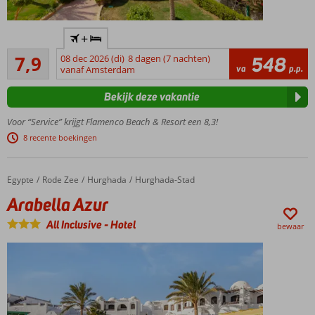
Privéstrand
+
met huisrif
Goed
7,9
08 dec 2026 (di)
8 dagen (7 nachten)
548
Shuttleservice
373
va
p.p.
vanaf Amsterdam
naar El Quseir
beoordelingen
Duikschool
Bekijk deze vakantie
op het
resort
Voor “Service” krijgt Flamenco Beach & Resort een 8,3!
Ook
8 recente boekingen
familiekamers
met zeezicht
Egypte
Arabella Azur
Home
Rode Zee
Hurghada
Hurghada-Stad
Arabella Azur
All Inclusive
-
Hotel
bewaar