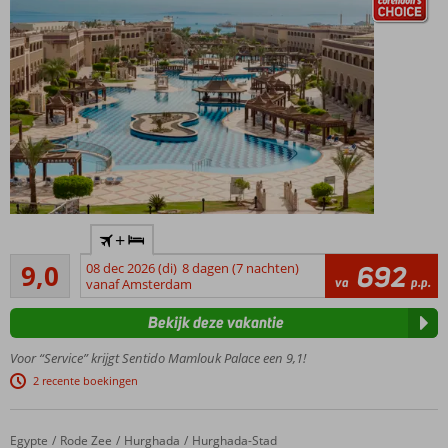
Luxe 5-
+
sterrenhotel
Uitstekend
direct aan
9,0
08 dec 2026 (di)
8 dagen (7 nachten)
692
479
va
p.p.
het
vanaf Amsterdam
beoordelingen
privéstrand
Bekijk deze vakantie
Uitgebreid
aanbod
Voor “Service” krijgt Sentido Mamlouk Palace een 9,1!
aan
2 recente boekingen
restaurants
en bars
Kom
Egypte
Pickalbatros Dana Beach Resort
Home
Rode Zee
Hurghada
Hurghada-Stad