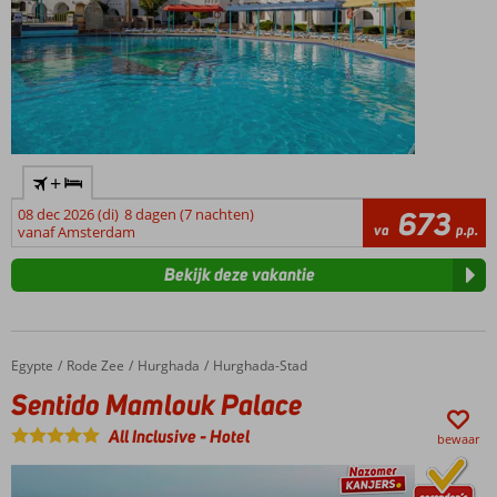
+
08 dec 2026 (di)
8 dagen (7 nachten)
673
va
p.p.
vanaf Amsterdam
Bekijk deze vakantie
Egypte
Sentido Mamlouk Palace
Home
Rode Zee
Hurghada
Hurghada-Stad
Sentido Mamlouk Palace
All Inclusive
-
Hotel
bewaar