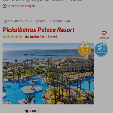
health
club
2 recente boekingen
Superleuk
voor de
Egypte
Pickalbatros Palace Resort
Home
Rode Zee
Hurghada
Hurghada-Stad
kinderen:
Toucan
Pickalbatros Palace Resort
Kids Club
All Inclusive
-
Hotel
bewaar
Een
+
oase