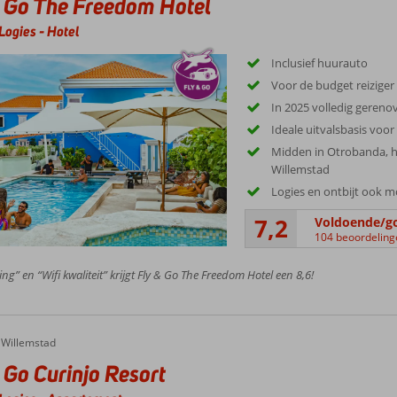
 Go The Freedom Hotel
Logies
-
Hotel
Inclusief huurauto
Voor de budget reiziger
In 2025 volledig gereno
Ideale uitvalsbasis voo
Midden in Otrobanda, he
Willemstad
Logies en ontbijt ook m
7,2
Voldoende/g
104 beoordeling
ing” en “Wifi kwaliteit” krijgt Fly & Go The Freedom Hotel een 8,6!
Willemstad
 Go Curinjo Resort