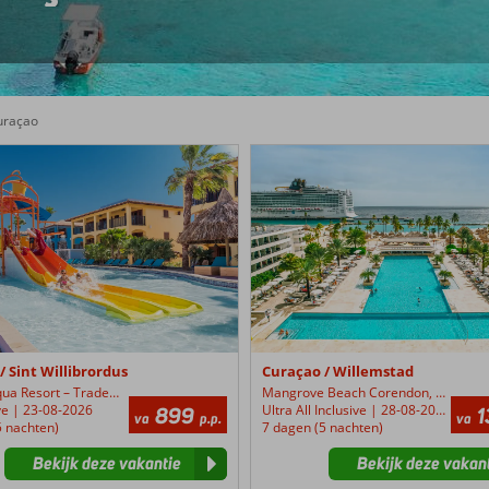
uraçao
Mangrove
Beach
Corendon,
Curio
by
Hilton
/ Sint Willibrordus
Curaçao / Willemstad
Kunuku Aqua Resort – Trademark Collection by Wyndham 4*
Mangrove Beach Corendon, Curio by Hilton 5*
ive | 23-08-2026
Ultra All Inclusive | 28-08-2026
899
1
va
p.p.
va
5 nachten)
7 dagen (5 nachten)
Bekijk deze vakantie
Bekijk deze vakan