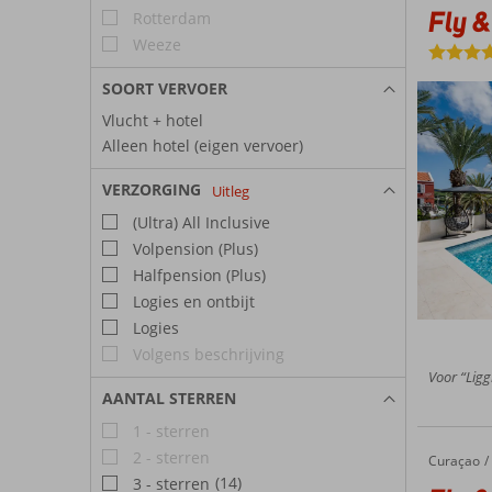
Fly &
Rotterdam
graden.
onaangen
Weeze
Willem
op Cura
Wie den
SOORT VERVOER
de diver
Vlucht + hotel
Cariben
Alleen hotel (eigen vervoer)
Aan de o
Hotel
andere k
VERZORGING
Uitleg
Corendo
(Ultra) All Inclusive
heeft a
aangena
Volpension (Plus)
gelet op
Halfpension (Plus)
Logies en ontbijt
Logies
Volgens beschrijving
Voor “Ligg
AANTAL STERREN
1 - sterren
2 - sterren
Curaçao
Fly & Go The Freedom Hotel
Home
(14)
3 - sterren