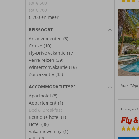
tot € 500
tot € 700
€ 700 en meer
REISSOORT
Arrangementen
(6)
Cruise
(10)
Fly-Drive vakantie
(17)
Verre reizen
(39)
Winterzonvakantie
(16)
Zonvakantie
(33)
Voor “Wifi 
ACCOMMODATIETYPE
Aparthotel
(8)
Appartement
(1)
Curaçao
Fly & Go Courtyard by Marriott Curaçao
Home
Bed & Breakfast
Boutique hotel
(1)
Fly &
Hotel
(38)
Vakantiewoning
(1)
Villa
(2)