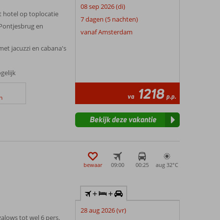
08 sep 2026 (di)
 hotel op toplocatie
7 dagen (5 nachten)
Pontjesbrug en
vanaf Amsterdam
t jacuzzi en cabana's
gelijk
1218
va
p.p.
n
Bekijk deze vakantie
bewaar
09:00
00:25
aug 32°
C
+
+
28 aug 2026 (vr)
alows tot wel 6 pers.