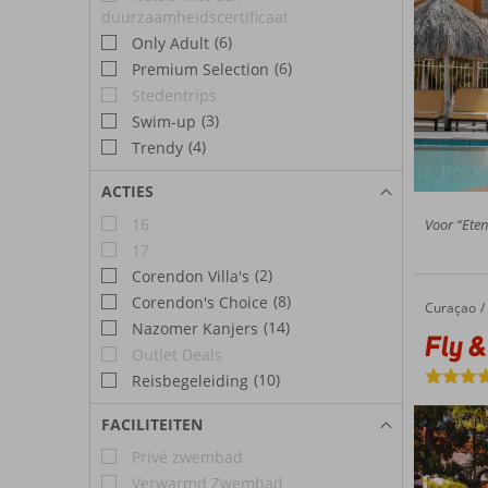
duurzaamheidscertificaat
(6)
Only Adult
(6)
Premium Selection
Stedentrips
(3)
Swim-up
(4)
Trendy
ACTIES
16
Voor “Eten
17
(2)
Corendon Villa's
(8)
Corendon's Choice
Curaçao
Fly & Go Kura Botanica
Home
(14)
Nazomer Kanjers
Fly &
Outlet Deals
(10)
Reisbegeleiding
FACILITEITEN
Privé zwembad
Verwarmd Zwembad