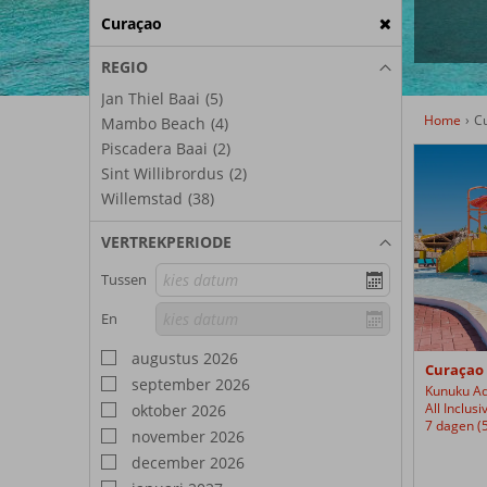
Curaçao
REGIO
Jan Thiel Baai
(5)
Home
C
Mambo Beach
(4)
Piscadera Baai
(2)
Kunuku
Sint Willibrordus
(2)
Aqua
Willemstad
(38)
Resort
–
VERTREKPERIODE
Trademark
Collection
Tussen
by
Wyndham
En
augustus 2026
Curaçao 
september 2026
All Inclus
oktober 2026
7 dagen (
november 2026
december 2026