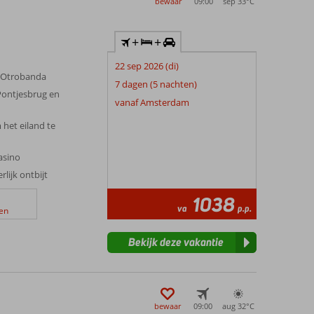
bewaar
09:00
sep 33°
C
ooit
jk weer
+
+
beroemd om
22 sep 2026 (di)
 de
n Otrobanda
nnabaai.
7 dagen (5 nachten)
 Pontjesbrug en
ftewel ‘de
vanaf Amsterdam
 het eiland te
 Corendon
andere
asino
rlijk ontbijt
1038
va
p.p.
en
Bekijk deze vakantie
bewaar
09:00
aug 32°
C