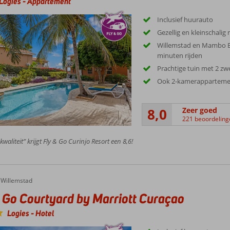
Logies
-
Appartement
Inclusief huurauto
Gezellig en kleinschalig 
Willemstad en Mambo B
minuten rijden
Prachtige tuin met 2 
Ook 2-kamerappartem
8,0
Zeer goed
221 beoordeling
kwaliteit” krijgt Fly & Go Curinjo Resort een 8,6!
Willemstad
 Go Courtyard by Marriott Curaçao
Logies
-
Hotel