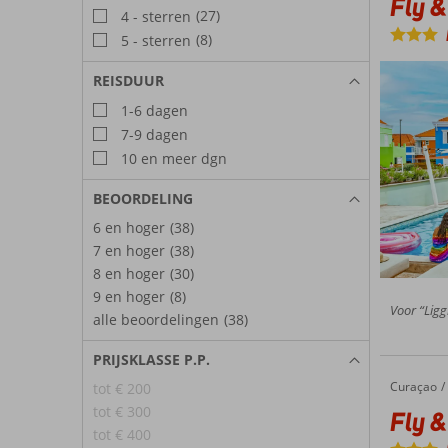
Fly &
(27)
4 - sterren
(8)
5 - sterren
REISDUUR
1-6 dagen
7-9 dagen
10 en meer dgn
BEOORDELING
6 en hoger
(38)
7 en hoger
(38)
8 en hoger
(30)
9 en hoger
(8)
Voor “Ligg
alle beoordelingen
(38)
PRIJSKLASSE P.P.
Curaçao
Fly & Go Curinjo Resort
Home
tot € 200
tot € 300
Fly &
tot € 400