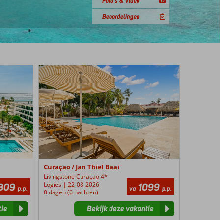
Foto's & video
Beoordelingen
Livingstone
Curaçao
Curaçao / Jan Thiel Baai
Livingstone Curaçao 4*
Logies | 22-08-2026
309
1099
p.p.
va
p.p.
8 dagen (6 nachten)
tie
Bekijk deze vakantie