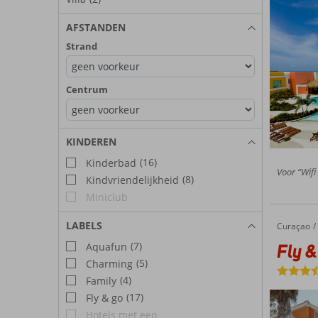
AFSTANDEN
Strand
Centrum
KINDEREN
(16)
Kinderbad
Voor “Wifi
(8)
Kindvriendelijkheid
Miniclub
LABELS
Curaçao
Fly & Go Bon Bini Resort
Home
Fly &
(7)
Aquafun
(5)
Charming
(4)
Family
(17)
Fly & go
Hotels met een