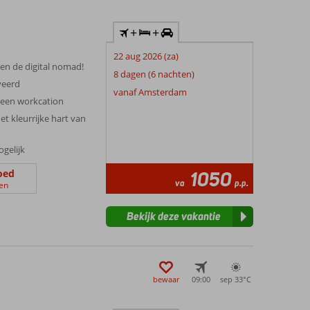
+
+
22 aug 2026 (za)
 en de digital nomad!
8 dagen (6 nachten)
veerd
vanaf Amsterdam
r een workcation
t kleurrijke hart van
ogelijk
oed
1050
va
p.p.
en
Bekijk deze vakantie
bewaar
09:00
sep 33°
C