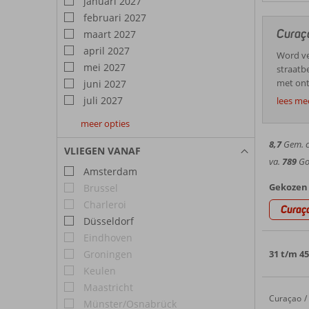
januari 2027
februari 2027
Curaça
maart 2027
april 2027
Word ve
mei 2027
straatb
met ont
juni 2027
Curaçao 
juli 2027
lees me
Goedk
op Cura
meer opties
Zon, ze
augustus
september
oktober
zomerma
2027
2027
2027
8,7
Gem. ci
VLIEGEN VANAF
Curaçao
va.
789
Goe
zandstr
Amsterdam
Curaç
achterg
Gekozen 
Brussel
in tota
De onde
Charleroi
Curaç
vertrou
dan 60 
Düsseldorf
van de 
duikers
Eindhoven
Koninkr
water zi
Curaça
afstand va
Groningen
31 t/m 4
als pap
Tempe
Keulen
boven wa
Maastricht
Met een
zonnend
Curaçao
Fly & Go Harbor Hotel & Casino Curaçao
Home
Münster/Osnabrück
exotisc