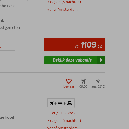
7 dagen (5 nachten)
ambo Beach
vanaf Amsterdam
ijk
xed genieten
1109
va
p.p.
en
Bekijk deze vakantie
bewaar
09:00
aug 32°
C
+
+
23 aug 2026 (zo)
que hotel
7 dagen (5 nachten)
vanaf Amsterdam