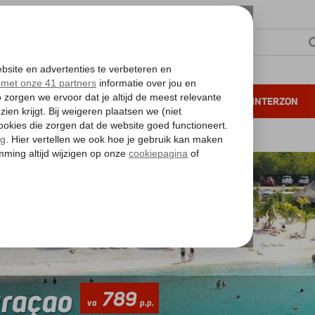
NTIE
VERRE REIZEN
ALL INCLUSIVE
WINTERZON
 annuleren*
raçao
789
va
p.p.