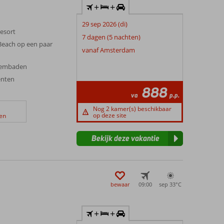
+
+
29 sep 2026 (di)
resort
7 dagen (5 nachten)
each op een paar
vanaf Amsterdam
zwembaden
enten
888
va
p.p.
Nog 2 kamer(s) beschikbaar
op deze site
en
Bekijk deze vakantie
bewaar
09:00
sep 33°
C
+
+