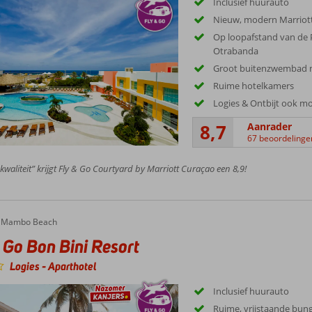
Inclusief huurauto
Nieuw, modern Marriott
Op loopafstand van de 
Otrabanda
Groot buitenzwembad me
Ruime hotelkamers
Logies & Ontbijt ook mo
8,7
Aanrader
67 beoordelinge
 kwaliteit” krijgt Fly & Go Courtyard by Marriott Curaçao een 8,9!
Mambo Beach
 Go Bon Bini Resort
Logies
-
Aparthotel
Inclusief huurauto
Ruime, vrijstaande bung