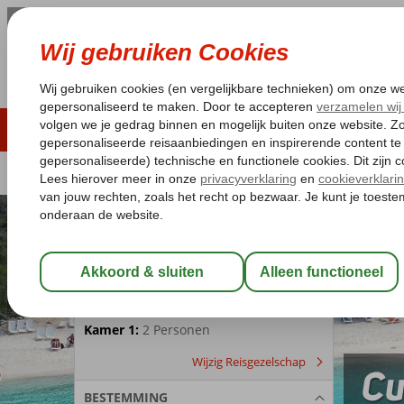
LAST MINUTE
ZOMER 2026
ZONVAKA
Pakketgarantie
Laagsteprijsgarantie*
Gratis
REISGEZELSCHAP
Kamer 1:
2 Personen
Wijzig Reisgezelschap
Cu
BESTEMMING