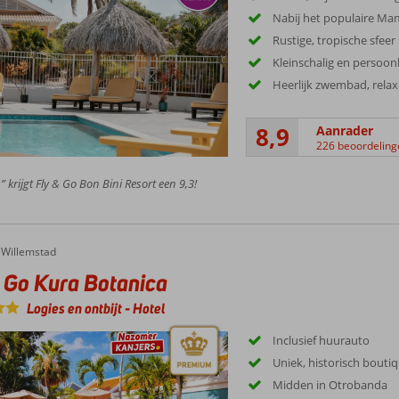
Nabij het populaire M
Rustige, tropische sfeer
Kleinschalig en persoonl
Heerlijk zwembad, rela
8,9
Aanrader
226 beoordeling
” krijgt Fly & Go Bon Bini Resort een 9,3!
Willemstad
 Go Kura Botanica
Logies en ontbijt
-
Hotel
Inclusief huurauto
Uniek, historisch bouti
Midden in Otrobanda