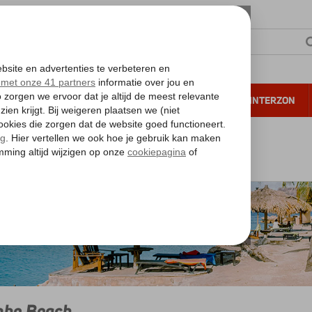
NTIE
VERRE REIZEN
ALL INCLUSIVE
WINTERZON
 annuleren*
Mambo Beach
bo Beach