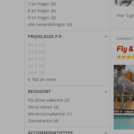
7 en hoger
(4)
8 en hoger
(4)
Voor “Ligg
9 en hoger
(2)
alle beoordelingen
(4)
PRIJSKLASSE P.P.
Curaçao
Fly & Go Bon Bini Resort
Home
tot € 200
Fly &
tot € 300
tot € 400
tot € 500
tot € 700
€ 700 en meer
REISSOORT
Fly-Drive vakantie
(2)
Verre reizen
(4)
Winterzonvakantie
(1)
Zonvakantie
(4)
ACCOMMODATIETYPE