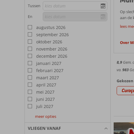
Tussen
Op slec
En
aan de 
kun je j
Boek n
lees me
augustus 2026
Goede
Club. Z
september 2026
Eigenli
oktober 2026
Over 
‘Mambo 
november 2026
Gezi
strandv
december 2026
stro. V
8,9
Gem. ci
januari 2027
Mambo B
kussens
kalm. Vl
va.
983
Goe
februari 2027
Enter
het zee
maart 2027
Gekozen 
april 2027
Voor ee
Curaç
mei 2027
van Mam
Activ
Dan wor
juni 2027
van gro
juli 2027
Vergeet
avond i
beleven
je vanui
meer opties
augustus
september
oktober
scheeps
2027
2027
2027
dan de 
VLIEGEN VANAF
verschi