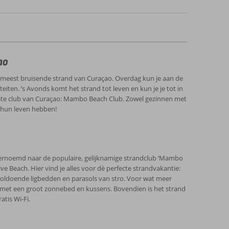
ao
n meest bruisende strand van Curaçao. Overdag kun je aan de
ten. ’s Avonds komt het strand tot leven en kun je je tot in
irste club van Curaçao: Mambo Beach Club. Zowel gezinnen met
 hun leven hebben!
vernoemd naar de populaire, gelijknamige strandclub ‘Mambo
e Beach. Hier vind je alles voor dè perfecte strandvakantie:
 voldoende ligbedden en parasols van stro. Voor wat meer
 met een groot zonnebed en kussens. Bovendien is het strand
tis Wi-Fi.