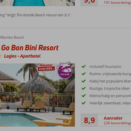
101 beoordeling
ing” krijgt The Kontiki Beach House een 9,1!
Mambo Beach
 Go Bon Bini Resort
Logies
-
Aparthotel
Inclusief huurauto
Ruime, vrijstaande bung
Nabij het populaire M
Rustige, tropische sfeer
Kleinschalig en persoonl
Heerlijk zwembad, rela
8,9
Aanrader
226 beoordeling