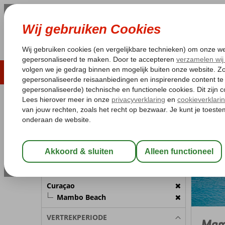
LAST MINUTE
ZOMER 2026
ZONVAKA
Pakketgarantie
Laagsteprijsgarantie*
Gratis
REISGEZELSCHAP
Curaçao
Home
Kamer 1:
2 Personen
Wijzig Reisgezelschap
BESTEMMING
Curaçao
Mambo Beach
VERTREKPERIODE
Mam