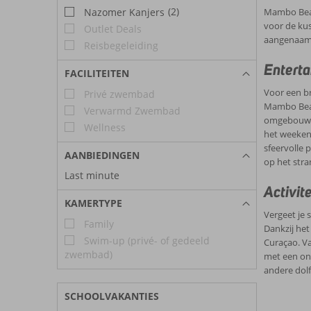
(2)
Mambo Beach
Nazomer Kanjers
voor de kus
Outlet Deals
aangenaam 
Reisbegeleiding
Enterta
FACILITEITEN
Voor een br
Privé zwembad
Mambo Beac
Verwarmd Zwembad
omgebouwd t
Wellness
het weekend
sfeervolle 
AANBIEDINGEN
op het stra
Last minute
Activit
KAMERTYPE
Vergeet je 
Family
Dankzij het
Swim-up (privé- of gedeeld
Curaçao. Va
zwembad)
met een ond
andere dolf
SCHOOLVAKANTIES