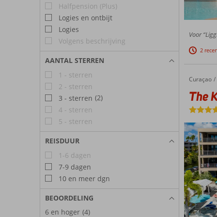
Halfpension (Plus)
Logies en ontbijt
Logies
Voor “Ligg
Volgens beschrijving
2 rece
AANTAL STERREN
1 - sterren
Curaçao
The Kontiki Beach House
Home
2 - sterren
The K
(2)
3 - sterren
4 - sterren
5 - sterren
REISDUUR
1-6 dagen
7-9 dagen
10 en meer dgn
BEOORDELING
6 en hoger
(4)