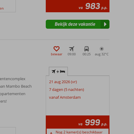
983
va
p.p.
en
Bekijk deze vakantie
bewaar
09:00
00:25
aug 32°
C
+
mentencomplex
21 aug 2026 (vr)
en aan Mambo Beach
7 dagen (5 nachten)
appartementen
vanaf Amsterdam
ers!
999
va
p.p.
Nog 2 kamer(s) beschikbaar