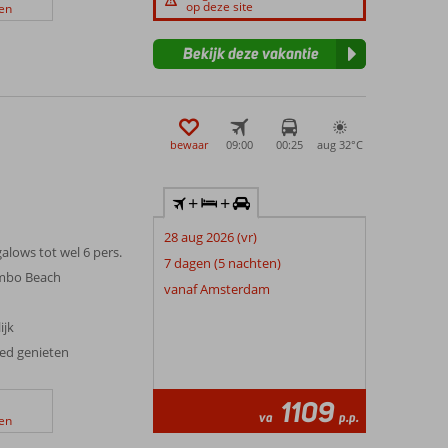
op deze site
en
Bekijk deze vakantie
bewaar
09:00
00:25
aug 32°
C
+
+
28 aug 2026 (vr)
alows tot wel 6 pers.
7 dagen (5 nachten)
ambo Beach
vanaf Amsterdam
ijk
xed genieten
1109
va
p.p.
en