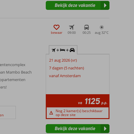
Bekijk deze vakantie
bewaar
09:00
00:25
aug 32°
C
+
+
21 aug 2026 (vr)
mentencomplex
7 dagen (5 nachten)
en aan Mambo Beach
vanaf Amsterdam
appartementen
ers!
1125
va
p.p.
Nog 2 kamer(s) beschikbaar
op deze site
en
Bekijk deze vakantie