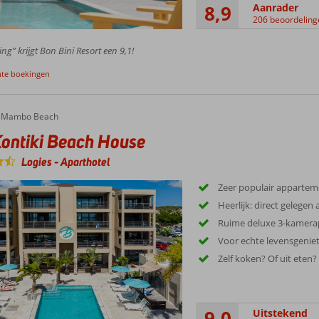
8,9
Aanrader
206 beoordeling
ing” krijgt Bon Bini Resort een 9,1!
nte boekingen
Mambo Beach
ontiki Beach House
Logies
-
Aparthotel
Zeer populair apparte
Heerlijk: direct geleg
Ruime deluxe 3-kamer
Voor echte levensgeniet
Zelf koken? Of uit eten?
9,0
Uitstekend