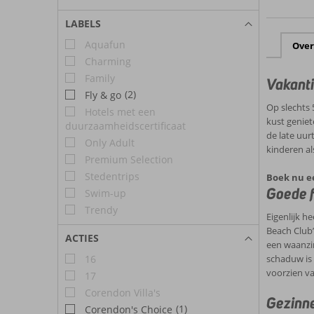
LABELS
Aquafun
Over
Charming
Family
Vakanti
(2)
Fly & go
Op slechts 
Hotels met een
kust geniet
duurzaamheidscertificaat
de late uur
Only Adult
kinderen a
Premium Selection
Stedentrips
Boek nu e
Goede f
Swim-up
Trendy
Eigenlijk h
Beach Club’
ACTIES
een waanzin
schaduw is 
16
voorzien va
17
Corendon Villa's
Gezinne
(1)
Corendon's Choice