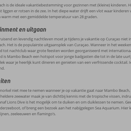
 is de ideale vakantiebestemming voor gezinnen met (kleine) kinderen. Het
t liggen er rotsen in de zee. In het diepe water drijft een vlot waar kinderen
warm met een gemiddelde temperatuur van 28 graden.
inment en uitgaan
uisend en levendig nachtleven moet je tijdens je vakantie op Curaçao niet 
h. Het is de populairste uitgaansplek van Curaçao. Wanneer in het weeken
ot nachtclub waar grote feesten worden georganiseerd met internationaal 
 is Mambo Beach een hotspot voor jonge badgasten die tot in de late uurt
plek waar je heerlijk kunt dineren en genieten van een verfrissende cocktail. 
nd.
eiten
snorkel niet mee te nemen wanneer je op vakantie gaat naar Mambo Beach, wa
 heldere zeewater maak je van dichtbij kennis met de tropische vissen, in
naf Lions Dive is het mogelijk om te duiken en om duiklessen te nemen. 
erzeeboot, of breng een bezoek aan het nabijgelegen Sea Aquarium. Hier k
ijnen, zeeleeuwen en flamingo’s.