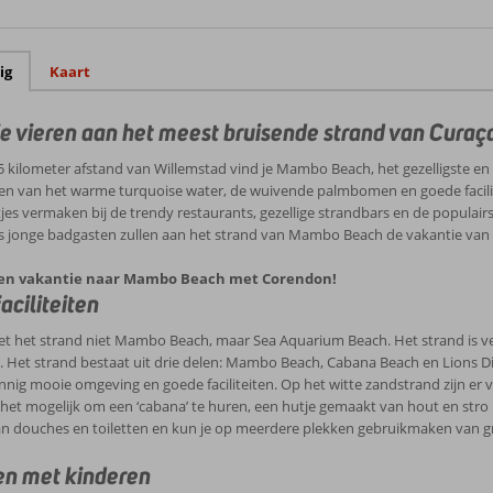
ig
Kaart
e vieren aan het meest bruisende strand van Curaç
5 kilometer afstand van Willemstad vind je Mambo Beach, het gezelligste e
en van het warme turquoise water, de wuivende palmbomen en goede facilitei
tjes vermaken bij de trendy restaurants, gezellige strandbars en de popula
ls jonge badgasten zullen aan het strand van Mambo Beach de vakantie van
en vakantie naar Mambo Beach met Corendon!
aciliteiten
eet het strand niet Mambo Beach, maar Sea Aquarium Beach. Het strand is 
. Het strand bestaat uit drie delen: Mambo Beach, Cabana Beach en Lions Div
nig mooie omgeving en goede faciliteiten. Op het witte zandstrand zijn er
het mogelijk om een ‘cabana’ te huren, een hutje gemaakt van hout en stro
n douches en toiletten en kun je op meerdere plekken gebruikmaken van gra
n met kinderen