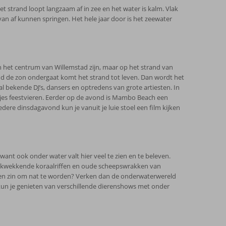
 strand loopt langzaam af in zee en het water is kalm. Vlak
 van af kunnen springen. Het hele jaar door is het zeewater
in het centrum van Willemstad zijn, maar op het strand van
d de zon ondergaat komt het strand tot leven. Dan wordt het
bekende DJ’s, dansers en optredens van grote artiesten. In
jes feestvieren. Eerder op de avond is Mambo Beach een
Iedere dinsdagavond kun je vanuit je luie stoel een film kijken
nt ook onder water valt hier veel te zien en te beleven.
drukwekkende koraalriffen en oude scheepswrakken van
Geen zin om nat te worden? Verken dan de onderwaterwereld
un je genieten van verschillende dierenshows met onder