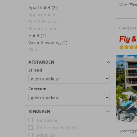
Voor “Eten
Aparthotel
(2)
Appartement
Bed & Breakfast
Curaçao
Fly & Go The Kontiki Beach House
Home
Boutique hotel
Hotel
(1)
Fly &
Vakantiewoning
(1)
Villa
AFSTANDEN
Strand
Centrum
KINDEREN
Kinderbad
Kindvriendelijkheid
Voor “Ligg
Miniclub