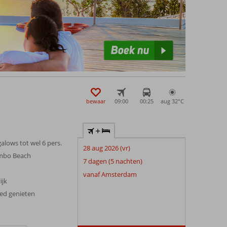
bewaar
09:00
00:25
aug 32°
C
+
alows tot wel 6 pers.
28 aug 2026 (vr)
ambo Beach
7 dagen (5 nachten)
vanaf Amsterdam
ijk
xed genieten