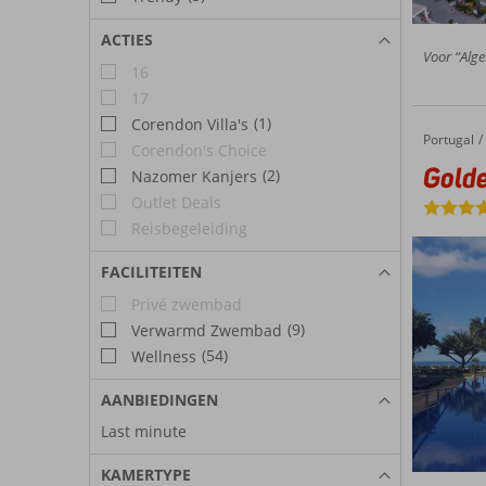
ACTIES
Voor “Alge
16
17
(1)
Corendon Villa's
Portugal
Golden 
Home
Corendon's Choice
Golde
(2)
Nazomer Kanjers
Outlet Deals
Reisbegeleiding
FACILITEITEN
Privé zwembad
(9)
Verwarmd Zwembad
(54)
Wellness
AANBIEDINGEN
Last minute
KAMERTYPE