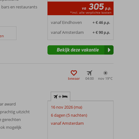
305
 bars en restaurants
va
p.p.
*incl. alle verplichte kosten
vanaf Eindhoven
+ € 46
p.p.
vanaf Amsterdam
+ € 90
p.p.
en
Bekijk deze vakantie
bewaar
04:00
nov 19°
C
+
ear award
16 nov 2026 (ma)
prachtig uitzicht
6 dagen (5 nachten)
e gerechten
vanaf Amsterdam
ook mogelijk