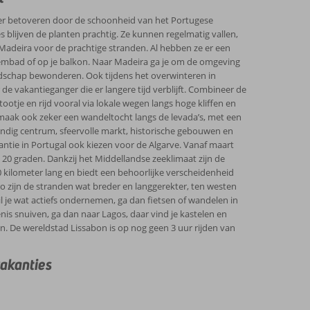
nter betoveren door de schoonheid van het Portugese
es blijven de planten prachtig. Ze kunnen regelmatig vallen,
r Madeira voor de prachtige stranden. Al hebben ze er een
wembad of op je balkon. Naar Madeira ga je om de omgeving
ndschap bewonderen. Ook tijdens het overwinteren in
 de vakantieganger die er langere tijd verblijft. Combineer de
otje en rijd vooral via lokale wegen langs hoge kliffen en
maak ook zeker een wandeltocht langs de levada’s, met een
endig centrum, sfeervolle markt, historische gebouwen en
kantie in Portugal ook kiezen voor de Algarve. Vanaf maart
m 20 graden. Dankzij het Middellandse zeeklimaat zijn de
 kilometer lang en biedt een behoorlijke verscheidenheid
ro zijn de stranden wat breder en langgerekter, ten westen
 je wat actiefs ondernemen, ga dan fietsen of wandelen in
enis snuiven, ga dan naar Lagos, daar vind je kastelen en
n. De wereldstad Lissabon is op nog geen 3 uur rijden van
akanties