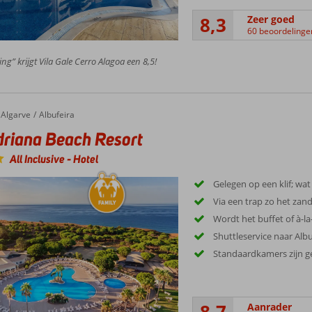
8,3
Zeer goed
60 beoordelinge
ing” krijgt Vila Gale Cerro Alagoa een 8,5!
Algarve
Albufeira
riana Beach Resort
All Inclusive
-
Hotel
Gelegen op een klif; wat 
Via een trap zo het zan
Wordt het buffet of à-la
Shuttleservice naar Alb
Standaardkamers zijn 
Aanrader