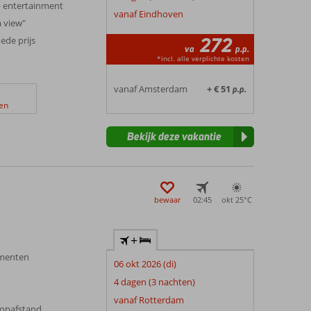
p entertainment
vanaf Eindhoven
a view"
272
oede prijs
va
p.p.
*incl. alle verplichte kosten
vanaf Amsterdam
+ € 51
p.p.
en
Bekijk deze vakantie
bewaar
02:45
okt 25°
C
+
menten
06 okt 2026 (di)
4 dagen (3 nachten)
vanaf Rotterdam
oopafstand