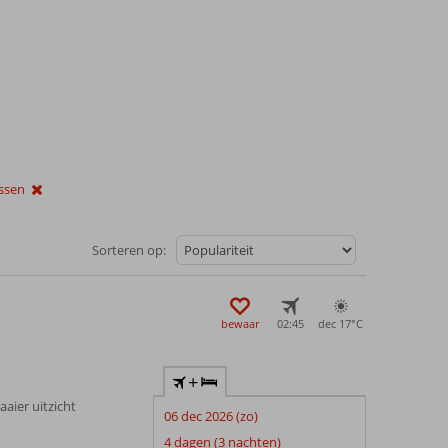
issen
Sorteren op:
bewaar
02:45
dec 17°
C
+
aaier uitzicht
06 dec 2026 (zo)
4 dagen (3 nachten)