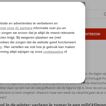
NTIE
VERRE REIZEN
ALL INCLUSIVE
WINTERZON
 annuleren*
erwinteren in Portugal
interen in Portugal
 is weer begonnen en dat staat garant voor koud en guur weer. De dagen zijn 
 om te gaan ontspannen in de warme zon. Ga overwinteren in Portugal! Por
aat. Portugal kent ook nog een prachtig eiland vol bloemen in de Atlantisch
lletje slaan op een van de vele golfbanen die de Algarve rijk is. Door de zon
derland zo bent vergeten. Waarom maar een week op vakantie gaan als je ook
eren?
al in de winter; verleng je zomer in een mild klimaa