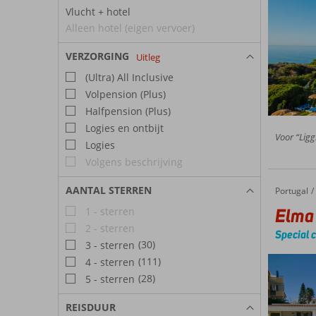
Vlucht + hotel
Alleen hotel (eigen vervoer)
VERZORGING
Uitleg
(Ultra) All Inclusive
Volpension (Plus)
Halfpension (Plus)
Logies en ontbijt
Voor “Ligg
Logies
Volgens beschrijving
AANTAL STERREN
Portugal
Elma Apartments
Home
Elma
1 - sterren
2 - sterren
Special 
(30)
3 - sterren
(111)
4 - sterren
(28)
5 - sterren
REISDUUR