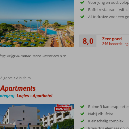
Voor jong en oud: volo
Buffetrestaurant "with 
All Inclusive voor een g
8,0
Zeer goed
246 beoordeling
ing” krijgt Auramar Beach Resort een 9,0!
Algarve
Albufeira
 Apartments
category
Logies
-
Aparthotel
Ruime 3-kamerapparte
Nabij Albufeira
Kleinschalig complex
Praia dos Alemães op l