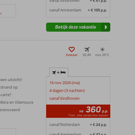
vanaf Eindhoven
+ € 41
p.p.
vanaf Amsterdam
+ € 105
p.p.
n
Bekijk deze vakantie
bewaar
02:45
nov 20°
C
+
een uitzicht!
16 nov 2026 (ma)
dstrand op
4 dagen (3 nachten)
-carte?
vanaf Eindhoven
ufeira en Vilamoura
360
gerenoveerd
va
p.p.
*incl. alle verplichte kosten
vanaf Rotterdam
+ € 24
p.p.
vanaf Amsterdam
+ € 47
p.p.