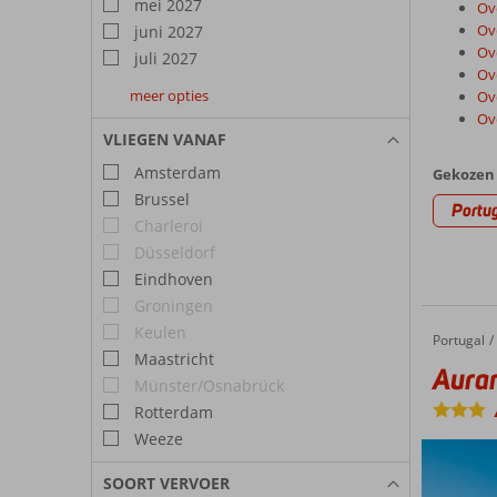
mei 2027
Ov
Ov
juni 2027
Ov
juli 2027
Ov
meer opties
Ov
augustus
september
oktober
Ov
2027
2027
2027
VLIEGEN VANAF
Amsterdam
Gekozen 
Brussel
Portu
Charleroi
Düsseldorf
Eindhoven
Groningen
Keulen
Portugal
Auramar Beach Resort
Home
Maastricht
Aura
Münster/Osnabrück
Rotterdam
Weeze
SOORT VERVOER