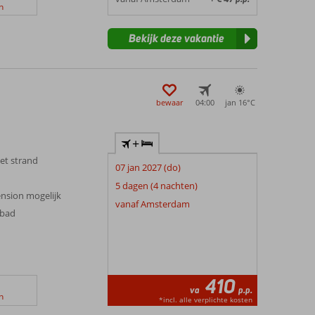
n
Bekijk deze vakantie
bewaar
04:00
jan 16°
C
+
het strand
07 jan 2027 (do)
5 dagen (4 nachten)
ension mogelijk
vanaf Amsterdam
mbad
410
va
p.p.
n
*incl. alle verplichte kosten