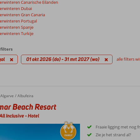
erwinteren Canarische Eilanden
erwinteren Dubai
erwinteren Gran Canaria
erwinteren Portugal
erwinteren Spanje
erwinteren Turkije
filters
gal
01 okt 2026 (do) - 31 mrt 2027 (wo)
alle filters w
Algarve
Albufeira
mar Beach Resort
All Inclusive
-
Hotel
Fraaie ligging met nog fr
Zie je het strand al?