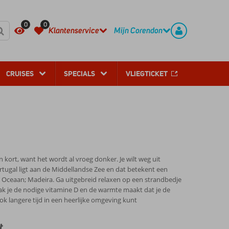
REGISTREER
CONTACT
0
0
Klantenservice
Mijn Corendon
CRUISES
SPECIALS
VLIEGTICKET
kort, want het wordt al vroeg donker. Je wilt weg uit
tugal ligt aan de Middellandse Zee en dat betekent een
e Oceaan; Madeira. Ga uitgebreid relaxen op een strandbedje
 pak je de nodige vitamine D en de warmte maakt dat je de
 langere tijd in een heerlijke omgeving kunt
t