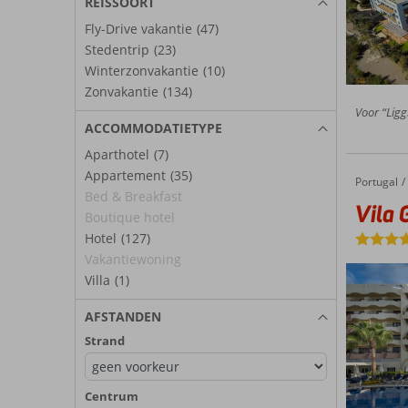
REISSOORT
Fly-Drive vakantie
(47)
Stedentrip
(23)
Winterzonvakantie
(10)
Zonvakantie
(134)
Voor “Ligg
ACCOMMODATIETYPE
Aparthotel
(7)
Appartement
(35)
Portugal
Vila Gale Cerro Alagoa
Home
Bed & Breakfast
Vila 
Boutique hotel
Hotel
(127)
Vakantiewoning
Villa
(1)
AFSTANDEN
Strand
Centrum