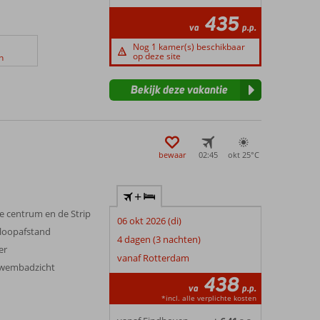
435
va
p.p.
Nog 1 kamer(s) beschikbaar
op deze site
n
Bekijk deze vakantie
bewaar
02:45
okt 25°
C
+
e centrum en de Strip
06 okt 2026 (di)
 loopafstand
4 dagen (3 nachten)
er
vanaf Rotterdam
zwembadzicht
438
va
p.p.
*incl. alle verplichte kosten