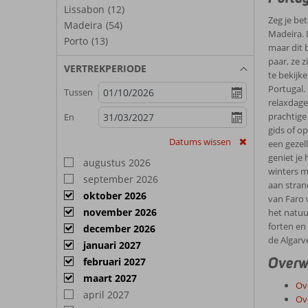
Lissabon
(12)
Zeg je be
Madeira
(54)
Madeira. D
Porto
(13)
maar dit 
paar, ze 
VERTREKPERIODE
te bekijk
Portugal. 
Tussen
relaxdage
prachtige
En
gids of o
Datums wissen
een gezel
geniet je
augustus 2026
winters m
september 2026
aan stran
oktober 2026
van Faro 
november 2026
het natuur
forten en
december 2026
de Algarv
januari 2027
Overwi
februari 2027
maart 2027
Ov
april 2027
Ov