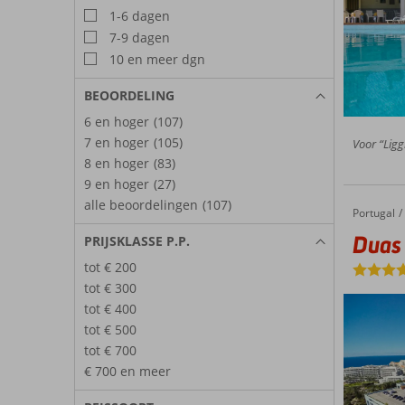
1-6 dagen
7-9 dagen
10 en meer dgn
BEOORDELING
6 en hoger
(107)
7 en hoger
(105)
Voor “Ligg
8 en hoger
(83)
9 en hoger
(27)
alle beoordelingen
(107)
Portugal
Duas To
Home
Duas 
PRIJSKLASSE P.P.
tot € 200
tot € 300
tot € 400
tot € 500
tot € 700
€ 700 en meer