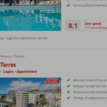
Op loopafstand winkels,
8,1
Zeer goed
127 beoordeling
ing” krijgt Elma Apartments een 8,6!
rres
Madeira
Funchal
Torres
Logies
-
Appartement
Winnaar Hotel of the y
Gelegen op een klif met 
Restaurant met heerlijk
Ontbijt of Halfpension 