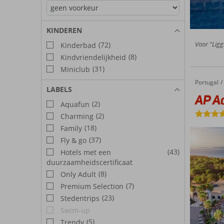
KINDEREN
Voor “Ligg
(72)
Kinderbad
(8)
Kindvriendelijkheid
(31)
Miniclub
Portugal
AP Adriana Beach Resort
Home
LABELS
AP Ad
(2)
Aquafun
(2)
Charming
(18)
Family
(37)
Fly & go
(43)
Hotels met een
duurzaamheidscertificaat
(8)
Only Adult
(7)
Premium Selection
(23)
Stedentrips
Swim-up
(5)
Trendy