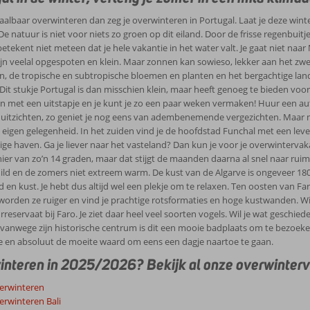
taalbaar overwinteren dan zeg je overwinteren in Portugal. Laat je deze wi
e natuur is niet voor niets zo groen op dit eiland. Door de frisse regenbuitj
betekent niet meteen dat je hele vakantie in het water valt. Je gaat niet naa
zijn veelal opgespoten en klein. Maar zonnen kan sowieso, lekker aan het z
en, de tropische en subtropische bloemen en planten en het bergachtige la
Dit stukje Portugal is dan misschien klein, maar heeft genoeg te bieden voor
n met een uitstapje en je kunt je zo een paar weken vermaken! Huur een auto
 uitzichten, zo geniet je nog eens van adembenemende vergezichten. Maar 
p eigen gelegenheid. In het zuiden vind je de hoofdstad Funchal met een lev
lige haven. Ga je liever naar het vasteland? Dan kun je voor je overwinterva
 hier van zo’n 14 graden, maar dat stijgt de maanden daarna al snel naar rui
ild en de zomers niet extreem warm. De kust van de Algarve is ongeveer 180
d en kust. Je hebt dus altijd wel een plekje om te relaxen. Ten oosten van Fa
worden ze ruiger en vind je prachtige rotsformaties en hoge kustwanden. Wil
reservaat bij Faro. Je ziet daar heel veel soorten vogels. Wil je wat geschied
 vanwege zijn historische centrum is dit een mooie badplaats om te bezoeke
e en absoluut de moeite waard om eens een dagje naartoe te gaan.
nteren in 2025/2026? Bekijk al onze overwinterv
erwinteren
erwinteren Bali