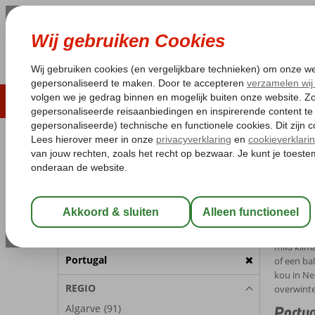
LAST MINUTE
ZOMER 2026
ZONVAKA
Pakketgarantie
Laagsteprijsgarantie*
Gratis
REISGEZELSCHAP
Home
Ov
Kamer 1:
2 Personen
Overw
Wijzig Reisgezelschap
De winter
Nederland
BESTEMMING
mild klim
Portugal
of een ba
kou in Ne
REGIO
overwint
Algarve
(91)
Portug