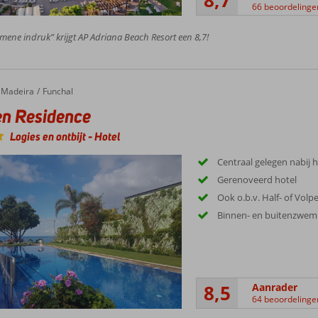
8,7
66 beoordelinge
mene indruk” krijgt AP Adriana Beach Resort een 8,7!
Residence
Madeira
Funchal
n Residence
Logies en ontbijt
-
Hotel
Centraal gelegen nabij 
Gerenoveerd hotel
Ook o.b.v. Half- of Volp
Binnen- en buitenzwe
8,5
Aanrader
64 beoordelinge