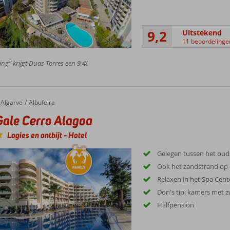
9,2
Uitstekend
11 beoordelinge
ing” krijgt Duas Torres een 9,4!
Algarve
Albufeira
Gale Cerro Alagoa
Logies en ontbijt
-
Hotel
Gelegen tussen het oud
Ook het zandstrand op
Relaxen in het Spa Cent
Don's tip: kamers met 
Halfpension