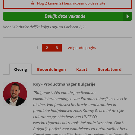
Volop
Nog 2 kamer(s) beschikbaar op deze site
aquafun
en
Bekijk deze vakantie
animatie
voor de
Voor “Kindvriendelijk” krijgt Laguna Park een 8,2!
kinderen
In het
centrum
1
2
3
volgende pagina
en maar
300
meter
van het
Overig
Beoordelingen
Kaart
Gerelateerd
strand
Familiekamers
Roy - Productmanager Bulgarije
tot wel 6
"Bulgarije is één van de goedkoopste
personen
vakantiebestemmingen van Europa en heeft zeer veel te
Relax pool
bieden. Van fantastische, brede zandstranden in
en
populaire badplaatsen zoals Sunny Beach tot de rijke
uitgebreid
cultuur en geschiedenis van UNESCO-
Spa Center
werelderfgoedlocaties zoals het oude Nessebar. Ook is
voor
Bulgarije perfect voor wandelaars en natuurliefhebbers.
volwassenen
Geniet van een heerlijke, betaalbare vakantie in Bulgarije,