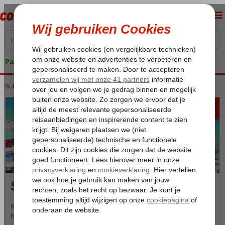
Pakketgarantie
Bulgarije
Home
Zwarte Zee
Sunny Beach
469
va
p.p.
Sunny Beach
Kijk je elk jaar weer met veel plezier uit naar je zomervakantie? Dan
hebben wij alvast nieuwe inspiratie voor je. Sunny Beach is namelijk