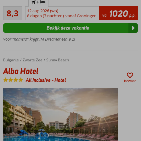
+
direct aan
Zeer goed
het
8,3
12 aug 2026 (wo)
1020
18
va
p.p.
zandstrand
8 dagen (7 nachten)
vanaf Groningen
beoordelingen
Midden
Bekijk deze vakantie
in in
Sunny
Voor “Kamers” krijgt IM Dreamer een 9,2!
Beach
Groot
zwembad met
Bulgarije
Alba Hotel
Home
Zwarte Zee
Sunny Beach
kindergedeelte
Alba Hotel
Deluxe
kamers
All Inclusive
-
Hotel
bewaar
en
suites,
ook
met
zeezicht