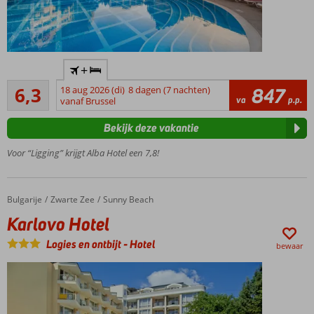
Gelegen
+
in het
Voldoende
gezellige
6,3
18 aug 2026 (di)
8 dagen (7 nachten)
847
27
va
p.p.
Sunny
vanaf Brussel
beoordelingen
Beach
Bekijk deze vakantie
Op
slechts
Voor “Ligging” krijgt Alba Hotel een 7,8!
50
meter
van
Bulgarije
Karlovo Hotel
Home
Zwarte Zee
Sunny Beach
het
strand
Karlovo Hotel
Heerlijk
Logies en ontbijt
-
Hotel
bewaar
zwembad
met
kinderbad
Entertainment
voor jong en