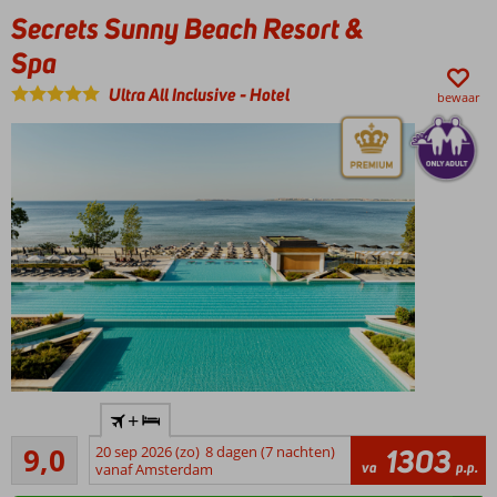
Secrets Sunny Beach Resort &
Majestic
Wellness
Spa
met
Ultra All Inclusive
-
Hotel
sauna
bewaar
en Turks
bad
6 dagen
per
week
animatie
voor de
kids
Luxe 5-
+
sterren
Uitstekend
Only
9,0
20 sep 2026 (zo)
8 dagen (7 nachten)
1303
64
va
p.p.
Adult,
vanaf Amsterdam
beoordelingen
min.