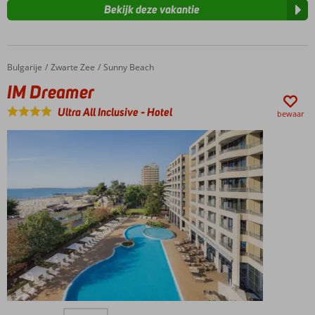
Bekijk deze vakantie
Bulgarije
IM Dreamer
Home
Zwarte Zee
Sunny Beach
IM Dreamer
Ultra All Inclusive
-
Hotel
bewaar
Toplocatie