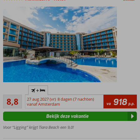
mogelijk
Dicht bij
+
het
Aanrader
centrum
8,8
27 aug 2027 (vr)
8 dagen (7 nachten)
918
20
va
p.p.
van
vanaf Amsterdam
beoordelingen
Sunny
Bekijk deze vakantie
Beach
Slechts
Voor “Ligging” krijgt Tiara Beach een 9,0!
200m
van