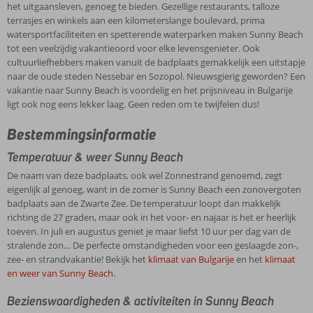
het uitgaansleven, genoeg te bieden. Gezellige restaurants, talloze
terrasjes en winkels aan een kilometerslange boulevard, prima
watersportfaciliteiten en spetterende waterparken maken Sunny Beach
tot een veelzijdig vakantieoord voor elke levensgenieter. Ook
cultuurliefhebbers maken vanuit de badplaats gemakkelijk een uitstapje
naar de oude steden Nessebar en Sozopol. Nieuwsgierig geworden? Een
vakantie naar Sunny Beach is voordelig en het prijsniveau in Bulgarije
ligt ook nog eens lekker laag. Geen reden om te twijfelen dus!
Bestemmingsinformatie
Temperatuur & weer Sunny Beach
De naam van deze badplaats, ook wel Zonnestrand genoemd, zegt
eigenlijk al genoeg, want in de zomer is Sunny Beach een zonovergoten
badplaats aan de Zwarte Zee. De temperatuur loopt dan makkelijk
richting de 27 graden, maar ook in het voor- en najaar is het er heerlijk
toeven. In juli en augustus geniet je maar liefst 10 uur per dag van de
stralende zon… De perfecte omstandigheden voor een geslaagde zon-,
zee- en strandvakantie! Bekijk het
klimaat van Bulgarije
en het
klimaat
en weer van Sunny Beach.
Bezienswaardigheden & activiteiten in Sunny Beach