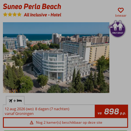
All
Suneo Perla Beach
Inclusive
genieten
All Inclusive
-
Hotel
bewaar
Activiteiten
voor jong
en oud
+
12 aug 2026 (wo)
8 dagen (7 nachten)
898
va
p.p.
vanaf Groningen
Nog 2 kamer(s) beschikbaar op deze site