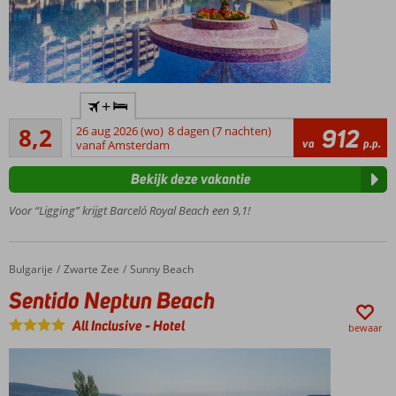
keuze,
beloond
met
Corendon
Award!
Luxe,
+
ruim
Zeer goed
opgezet
8,2
26 aug 2026 (wo)
8 dagen (7 nachten)
912
59
va
p.p.
hotel
vanaf Amsterdam
beoordelingen
Ruime
Bekijk deze vakantie
kamers
met
Voor “Ligging” krijgt Barceló Royal Beach een 9,1!
stijlvolle
inrichting
Maar 70m
Bulgarije
Sentido Neptun Beach
Home
Zwarte Zee
Sunny Beach
van het
Sentido Neptun Beach
zandstrand
Prachtig
All Inclusive
-
Hotel
bewaar
Spa center
met
binnenbad
All