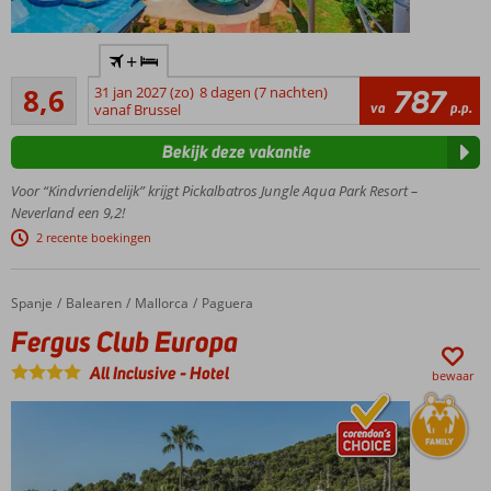
Populair
+
kwaliteitshotel
Aanrader
8,6
31 jan 2027 (zo)
8 dagen (7 nachten)
787
Fan-tas-
574
va
p.p.
vanaf Brussel
tisch
beoordelingen
waterpark
Bekijk deze vakantie
met 31
glijbanen!
Voor “Kindvriendelijk” krijgt Pickalbatros Jungle Aqua Park Resort –
Volop sport- &
Neverland een 9,2!
ontspanningsfaciliteiten
2 recente boekingen
Ruime
familiekamers
voor het hele
Spanje
Fergus Club Europa
Home
Balearen
Mallorca
Paguera
gezin
Fergus Club Europa
Dagje
All Inclusive
-
Hotel
strand?
bewaar
Pak de
gratis
shuttle