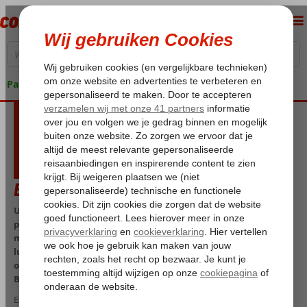
Pakketgarantie
Brussels Airport Services
Uiteraard beschikt Brussels Airport over een ruime
parkeergelegenheid, waar je je auto parkeert om vervolgens
met een shuttle service naar de luchthaven te reizen. De
luchthaven ligt vlak bij Brussel, dus je kunt ook met het
openbaar vervoer komen; met de trein of met de bus, vanuit
Brussel of zelfs vanuit andere steden.
Extra genieten van jouw vertrek vanaf Brussels Airport doe je door