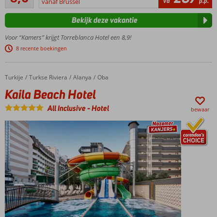
va
p.p.
strand en
vanaf Brussel
beoordelingen
de
Bekijk deze vakantie
boulevard
Treinstation
Voor “Kamers” krijgt Torreblanca Hotel een 8,9!
om de hoek
8 recente boekingen
Snel in
Torremolinos
of Malaga
Turkije
Kaila Beach Hotel
Home
Turkse Riviera
Alanya
Oba
Heerlijke
Kaila Beach Hotel
tuin met 2
zwembaden
All Inclusive
-
Hotel
bewaar
All
inclusive
genieten!