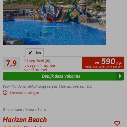
Ruim
+
opgezet
590
Goed
familieresort
7,9
01 sep 2026 (di)
va
p.p.
839
met volop
5 dagen (4 nachten)
*incl. alle verplichte kosten
beoordelingen
vanaf Brussel
faciliteiten
Bekijk deze vakantie
Spetterende
splash pool
Voor “Kindvriendelijk” krijgt Fergus Club Europa een 8,6!
voor de kids
5 recente boekingen
Op korte
afstand van
Paguera,
Griekenland
Horizon Beach
Home
Kreta
Stalis
gratis
Horizon Beach
shuttleservice
Gevarieerd