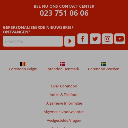
Veelzijdig
BEL NU ONS CONTACT CENTER
spa
023 751 06 06
center
met
diverse
GEPERSONALISEERDE NIEUWSBRIEF
sauna's
ONTVANGEN?
Fitness,
games
room,
en ja,
ook
bowling
Corendon België
Corendon Denmark
Corendon Zweden
Over Corendon
Adres & Telefoon
Algemene Informatie
Algemene Voorwaarden
Veelgestelde Vragen