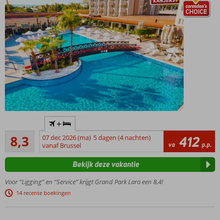
Hét
+
familiehotel
Zeer goed
in Lara
8,3
07 dec 2026 (ma)
5 dagen (4 nachten)
412
1720
va
p.p.
voor de
vanaf Brussel
beoordelingen
beste prijs
Bekijk deze vakantie
Fantastisch
zandstrand
Voor “Ligging” en “Service” krijgt Grand Park Lara een 8,4!
met
14 recente boekingen
privégedeelte
Ruime
familiekamers