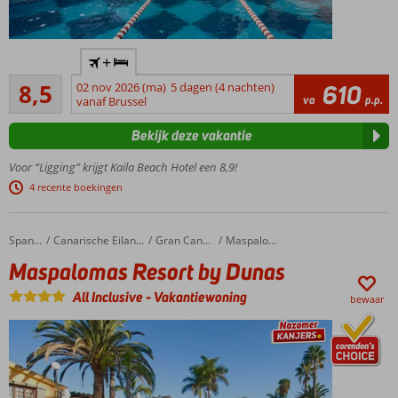
Modern
+
familiehotel
Aanrader
met
8,5
02 nov 2026 (ma)
5 dagen (4 nachten)
610
283
va
p.p.
privéstrand,
vanaf Brussel
beoordelingen
nette
Bekijk deze vakantie
kamers en
zwembad
Voor “Ligging” krijgt Kaila Beach Hotel een 8,9!
met
4 recente boekingen
glijbanen
Miniclub
met
Maspalomas Resort by Dunas
Home
Spanje
Canarische Eilanden
Gran Canaria
Maspalomas
volop
Maspalomas Resort by Dunas
vermaak
en
All Inclusive
-
Vakantiewoning
bewaar
aquafun
in het
zwembad
Smakelijk
dineren in 3 à-la-
carterestaurants