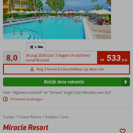
Ideaal
+
familiehotel
Zeer goed
met ruime
8,0
30 aug 2026 (zo)
5 dagen (4 nachten)
533
981
va
p.p.
kamers,
vanaf Brussel
beoordelingen
aquafun en
Nog 3 kamer(s) beschikbaar op deze site
privéstrand
Al
Bekijk deze vakantie
jarenlang
favoriet!
Voor “Algemene indruk” en “Service” krijgt Club Paradiso een 8,0!
Waterpret
18 recente boekingen
in de
splash
pool &
Turkije
Miracle Resort
Home
Turkse Riviera
Antalya
Lara
racen van
Miracle Resort
de