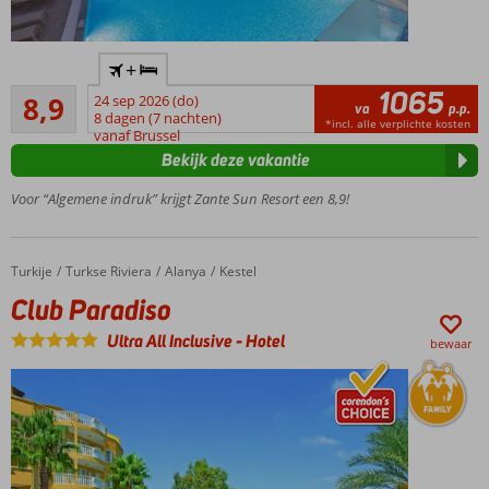
Best
+
gewaardeerde
1065
Aanrader
All Inclusive
8,9
24 sep 2026 (do)
va
p.p.
902
hotel op
8 dagen (7 nachten)
*incl. alle verplichte kosten
beoordelingen
vanaf Brussel
Zakynthos!
Bekijk deze vakantie
Moderne
en
Voor “Algemene indruk” krijgt Zante Sun Resort een 8,9!
elegante
kamers
3
Turkije
Club Paradiso
Home
Turkse Riviera
Alanya
Kestel
zwembaden
Club Paradiso
en 2
kinderbaden
Ultra All Inclusive
-
Hotel
bewaar
Dichtbij
het
strand
en
Agios
Sostis