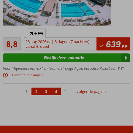
Gratis
+
onbeperkt
Aanrader
toegang
8,8
28 aug 2026 (vr)
8 dagen (7 nachten)
639
704
va
p.p.
tot het
vanaf Brussel
beoordelingen
grootste
Bekijk deze vakantie
aquapark
van
Voor “Algemene indruk” en “Kamers” krijgt Aqua Paradise Resort een 8,8!
Bulgarije!
11 recente boekingen
Op korte
afstand
van het
…
1
2
3
4
volgende pagina
strand en
historisch
Nessebar
Familiekamers
tot wel 6
personen