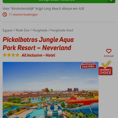
en pier
Luxe
Voor “Kindvriendelijk” krijgt Long Beach Alanya een 8,8!
kamers,
11 recente boekingen
villa's,
suites
en
Egypte
Pickalbatros Jungle Aqua Park Resort – Neverland
Home
Rode Zee
Hurghada
Hurghada-Stad
chalets
Pickalbatros Jungle Aqua
Kermis met
Park Resort – Neverland
reuzenrad
en
All Inclusive
-
Hotel
botsauto's?
bewaar
Check!
Uitgebreid
Ultra All
Inclusive
genieten