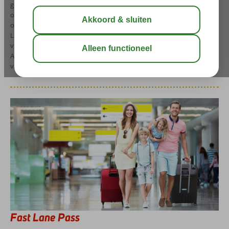
gebruik te maken van de speciale services zoals een Fast Lane Pass
of de Lounge. Zo begint je vakantie pas écht goed en ga je
ontspannen op reis. De toegang tot zowel de Fast Lane als de
Lounge kun je ieder moment bijboeken, zélfs nog op de dag dat je
vlucht vertrekt! Ervaar de privileges van het reizen vanaf Brussels
Airport en boek hieronder jouw extra services om echt álles uit je
vakantie te halen!
Fast Lane Pass