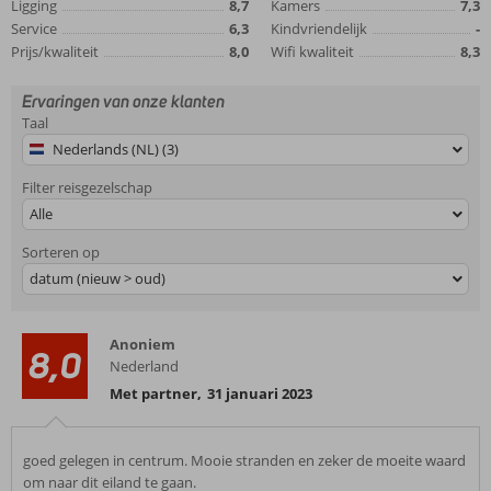
Ligging
8,7
Kamers
7,3
Service
6,3
Kindvriendelijk
-
Prijs/kwaliteit
8,0
Wifi kwaliteit
8,3
Ervaringen van onze klanten
Taal
Nederlands (NL) (3)
Filter reisgezelschap
Alle
Sorteren op
datum (nieuw > oud)
Anoniem
8,0
Nederland
Met partner
,
31 januari 2023
goed gelegen in centrum. Mooie stranden en zeker de moeite waard
om naar dit eiland te gaan.