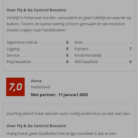
Over Fly & Go Central Bonaire:
Verblijf in hotel wat minder, verouderd en geen tafeltje en wasrek op
balkon. Tevens de kamer weinig schoon gemaakt en we moesten
steeds vragen naar handdoeken
Algemene indruk
8
Eten
-
Ligging
8
Kamers
7
Service
6
Kindvriendelijk
-
Prijs/kwaliteit
8
Wifi kwaliteit
8
Anna
7,0
Nederland
Met partner
,
11 januari 2023
prachtig eiland maar wel een auto nodig anders kun je niet veel zien.
Over Fly & Go Central Bonaire:
matig hotel, geen faciliteiten het enige voordeel is dat er een