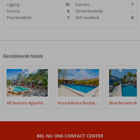
Ligging
10
Kamers
7
Service
6
Kindvriendelijk
-
Prijs/kwaliteit
7
Wifi kwaliteit
8
Gerelateerde hotels
All Seasons Appartementen
Kura Kabana Boutique Resort
BEL NU ONS CONTACT CENTER