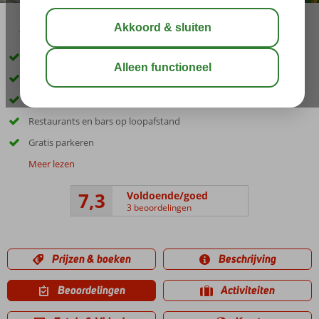
10:00
aug 31°
C
delen
bewaar
Inclusief huurauto
Gelegen in het centrum van Kralendijk
Ruime Standaardkamers met balkon
Restaurants en bars op loopafstand
Gratis parkeren
Meer lezen
7,3
Voldoende/goed
3 beoordelingen
Prijzen & boeken
Beschrijving
Beoordelingen
Activiteiten