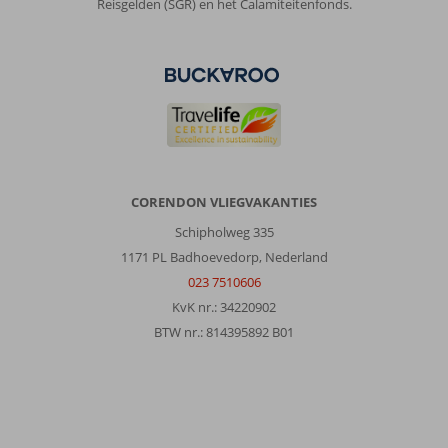
Reisgelden (SGR) en het Calamiteitenfonds.
CORENDON VLIEGVAKANTIES
Schipholweg 335
1171 PL Badhoevedorp, Nederland
023 7510606
KvK nr.: 34220902
BTW nr.: 814395892 B01