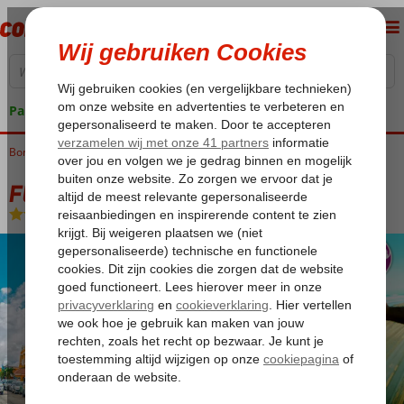
Pakketgarantie
Bonaire
Home
Kralendijk
Fly & Go Central Bonaire
Fly & Go Central Bonaire
Logies
-
Hotel