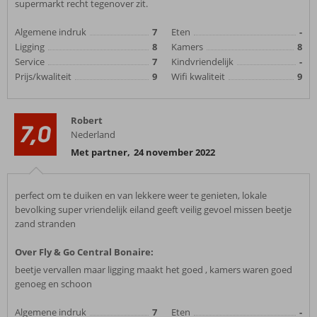
supermarkt recht tegenover zit.
Algemene indruk
7
Eten
-
Ligging
8
Kamers
8
Service
7
Kindvriendelijk
-
Prijs/kwaliteit
9
Wifi kwaliteit
9
Robert
7,0
Nederland
Met partner
,
24 november 2022
perfect om te duiken en van lekkere weer te genieten, lokale
bevolking super vriendelijk eiland geeft veilig gevoel missen beetje
zand stranden
Over Fly & Go Central Bonaire:
beetje vervallen maar ligging maakt het goed , kamers waren goed
genoeg en schoon
Algemene indruk
7
Eten
-