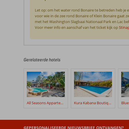
Let op: om het water rond Bonaire te betreden heb je ee
voor wie in de zee rond Bonaire of Klein Bonaire gaa
met het Washington Slagbaai Nationaal Park en Lac behe
Voor meer info en aanschaf van het ticket kijk op
Stina
De
beoordelingen
zijn
door
Gerelateerde hotels
onze
klanten
geschreven
na
hun
verblijf
in
All Seasons Appartementen
Kura Kabana Boutique Resort
Fly
&
Go
Central
GEPERSONALISEERDE NIEUWSBRIEF ONTVANGEN?
Bonaire