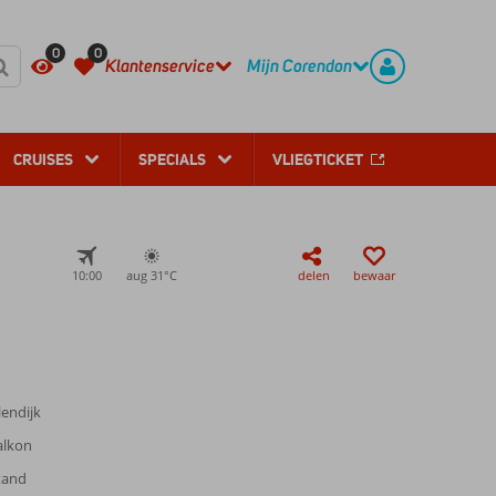
REGISTREER
CONTACT
0
0
Klantenservice
Mijn Corendon
CRUISES
SPECIALS
VLIEGTICKET
10:00
aug 31°
C
delen
bewaar
lendijk
alkon
tand