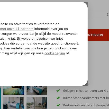
NTIE
VERRE REIZEN
ALL INCLUSIVE
WINTERZON
 annuleren*
Inclusief huurauto
Gelegen in het centrum van Kra
Ruime Standaardkamers met b
Restaurants en bars op loopafs