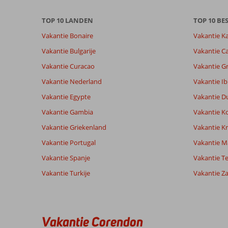
Meer
info
TOP 10 LANDEN
TOP 10 B
over
onze
Vakantie Bonaire
Vakantie K
beoordelingen.
Vakantie Bulgarije
Vakantie Ca
Vakantie Curacao
Vakantie G
Totale score
Scoreverdeling
7,3
Algemene indruk
7,3
Eten
Vakantie Nederland
Vakantie Ib
Gebaseerd op:
Ligging
8,7
Kamers
3
Vakantie Egypte
Vakantie D
Voldoende/goed
Service
6,3
Kindvriende
beoordelingen
Prijs/kwaliteit
8,0
Wifi kwalite
Vakantie Gambia
Vakantie K
Vakantie Griekenland
Vakantie Kr
Vakantie Portugal
Vakantie M
Ervaringen
Taal
van onze
Nederlands (NL) (3)
Vakantie Spanje
Vakantie Te
klanten
Vakantie Turkije
Vakantie Z
8,0
goed
Algemene indruk
8
gelegen
Vakantie Corendon
Ligging
8
Anoniem
in