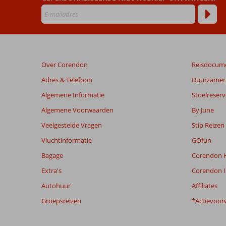
Beoordelingen
die
ouder
zijn
Over Corendon
Reisdocum
dan
48
Adres & Telefoon
Duurzamer 
maanden
Algemene Informatie
Stoelreserv
worden
niet
Algemene Voorwaarden
By June
meer
Veelgestelde Vragen
Stip Reizen
weergegeven
om
Vluchtinformatie
GOfun
de
Bagage
Corendon H
relevantie
van
Extra's
Corendon I
de
Autohuur
Affiliates
getoonde
beoordelingen
Groepsreizen
*Actievoor
te
garanderen.