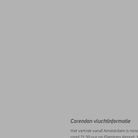
Corendon vluchtinformatie
Het vertrek vanaf Amsterdam is rond 
rond 21.50 uur op Flamingo Airport, 