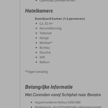
Openbaar parkeerterrein
Hotelkamers
Standaard kamer (1-2 personen)
Ca. 32 m²
Airconditioning
Televisie
Kluisje
Minibar*
Bureau
Douche
Wifi
Balkon
*Tegen betaling
Belangrijke informatie
Met Corendon vanaf Schiphol naar Bonaire
Hypermoderne Airbus A350-900
Nederlands- en/of Engelstalig cabinepersoneel