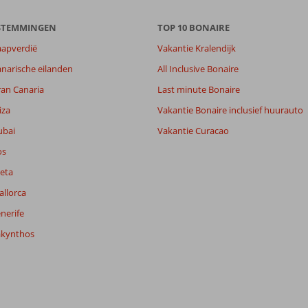
ESTEMMINGEN
TOP 10 BONAIRE
aapverdië
Vakantie Kralendijk
narische eilanden
All Inclusive Bonaire
ran Canaria
Last minute Bonaire
-
iza
Vakantie Bonaire inclusief huurauto
7,3
ubai
Vakantie Curacao
lijk
-
it
8,3
os
eta
allorca
Filter reisgezelschap
Sorteren op
Alle
datum (nieuw > oud)
nerife
akynthos