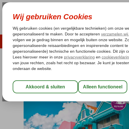
LAST MINUTE
ZOMER 2026
ZONVAKA
Pakketgarantie
Laagsteprijsgarantie*
Gratis
Bonaire
Home
Kralendijk
Fly & Go Central Bonaire
Fly & Go Central Bonaire
Logies
-
Hotel