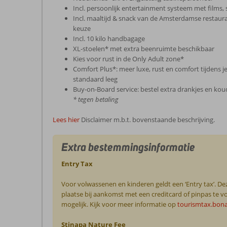
Incl. persoonlijk entertainment systeem met films,
Incl. maaltijd & snack van de Amsterdamse restau
keuze
Incl. 10 kilo handbagage
XL-stoelen* met extra beenruimte beschikbaar
Kies voor rust in de Only Adult zone*
Comfort Plus*: meer luxe, rust en comfort tijdens je
standaard leeg
Buy-on-Board service: bestel extra drankjes en k
* tegen betaling
Lees hier
Disclaimer m.b.t. bovenstaande beschrijving.
Extra bestemmingsinformatie
Entry Tax
Voor volwassenen en kinderen geldt een ‘Entry tax’. Dez
plaatse bij aankomst met een creditcard of pinpas te vo
mogelijk. Kijk voor meer informatie op
tourismtax.bon
Stinapa Nature Fee