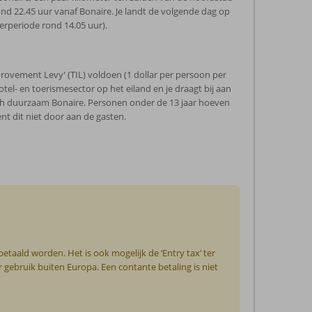
ond 22.45 uur vanaf Bonaire. Je landt de volgende dag op
merperiode rond 14.05 uur).
rovement Levy' (TIL) voldoen (1 dollar per persoon per
tel- en toerismesector op het eiland en je draagt bij aan
ch duurzaam Bonaire. Personen onder de 13 jaar hoeven
ent dit niet door aan de gasten.
etaald worden. Het is ook mogelijk de ‘Entry tax’ ter
r gebruik buiten Europa. Een contante betaling is niet