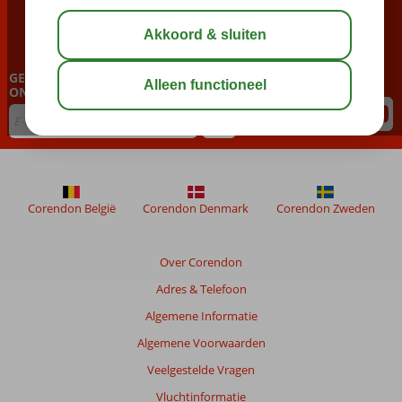
BEL NU ONS CONTACT CENTER
023 751 06 06
GEPERSONALISEERDE NIEUWSBRIEF
ONTVANGEN?
Corendon België
Corendon Denmark
Corendon Zweden
Over Corendon
Adres & Telefoon
Algemene Informatie
Algemene Voorwaarden
Veelgestelde Vragen
Vluchtinformatie