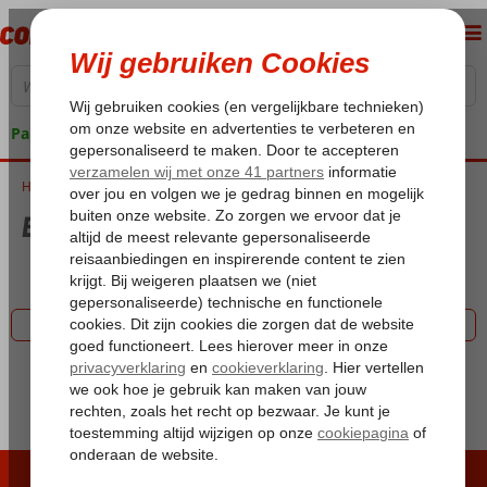
Pakketgarantie
Home
Bingo Reizen
Bingo Reizen
Filter 2855 aanbiedingen