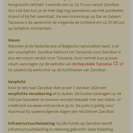
terugvlucht vertrekt 's avonds om ca. 22.15 uur vanuit Zanzibar,
dus ook dan kun je de hele dag nog spenderen aan het parelwitte
strand of bij het zwembad. Via een tussenstop op Dar es Salaam,
Tanzania is de aankomst de volgende de ochtend om ca. 07.40 uur
op Schiphol, Amsterdam.
Visum
Wanneer je de Nederlandse of Belgische nationaliteit bezit, is er
een visumplicht. Zanzibar behoort tot Tanzania; voor Zanzibar is
dus een visum vereist voor Tanzania. Voor vertrek kun je jouw
visum aanvragen op de website van
de Republiek Tanzania
, of
ter plaatse bij aankomst op de luchthaven van Zanzibar.
Verplicht
Voor je reis naar Zanzibar dien je per 1 oktober 2024 een
verplichte verzekering
af te sluiten. De kosten bedragen ca. 44
USD per bezoeker en kunnen worden betaald met een debet- of
creditcard via www.visitzanzibar.go.tz. De polis is geldig voor
maximaal 92 opeenvolgende dagen per reis binnen Zanzibar.
Infrastructuurbelasting:
bij alle hotels op Zanzibar wordt
infrastructuurbelasting in rekening gebracht. Deze belasting