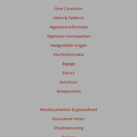
die
ouder
Over Corendon
zijn
Adres & Telefoon
dan
48
Algemene Informatie
maanden
Algemene Voorwaarden
worden
niet
Veelgestelde Vragen
meer
Vluchtinformatie
weergegeven
om
Bagage
de
Extra's
relevantie
van
Autohuur
de
Groepsreizen
getoonde
beoordelingen
te
Reisdocumenten & gezondheid
garanderen.
Meer
Duurzamer reizen
info
Stoelreservering
over
onze
By June