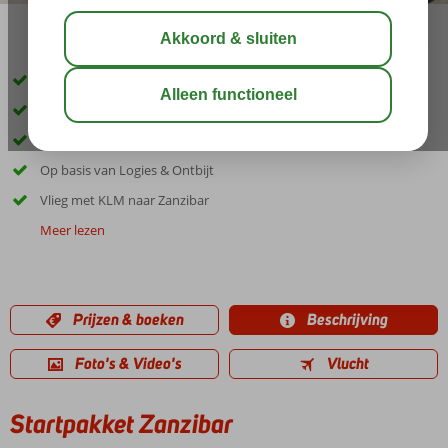
delen
bewaar
Voordelig naar Zanzibar? Dit is je kans!
Ideaal voor mensen met eigen verblijfplaats
Inclusief de eerste 3 overnachtingen in een 4* accommodatie
Op basis van Logies & Ontbijt
Vlieg met KLM naar Zanzibar
Meer lezen
Prijzen & boeken
Beschrijving
Foto's & Video's
Vlucht
Startpakket Zanzibar