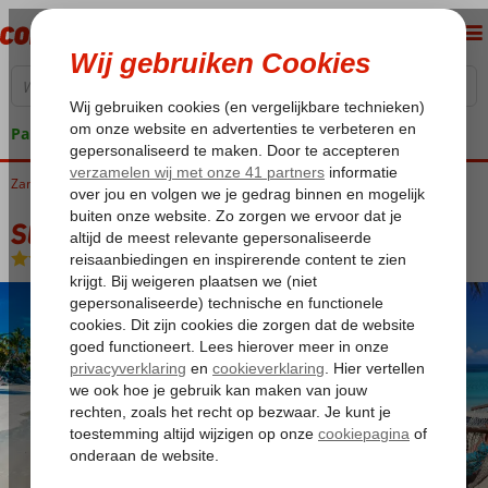
Pakketgarantie
Zanzibar
Home
Zanzibar-stad
Startpakket Zanzibar
Startpakket Zanzibar
Logies en ontbijt
-
Hotel