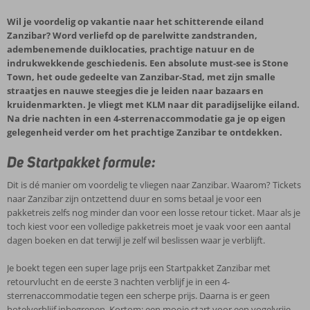
Wil je voordelig op vakantie naar het schitterende eiland
Zanzibar? Word verliefd op de parelwitte zandstranden,
adembenemende duiklocaties, prachtige natuur en de
indrukwekkende geschiedenis. Een absolute must-see is Stone
Town, het oude gedeelte van Zanzibar-Stad, met zijn smalle
straatjes en nauwe steegjes die je leiden naar bazaars en
kruidenmarkten. Je vliegt met KLM naar dit paradijselijke eiland.
Na drie nachten in een 4-sterrenaccommodatie ga je op eigen
gelegenheid verder om het prachtige Zanzibar te ontdekken.
De Startpakket formule:
Dit is dé manier om voordelig te vliegen naar Zanzibar. Waarom? Tickets
naar Zanzibar zijn ontzettend duur en soms betaal je voor een
pakketreis zelfs nog minder dan voor een losse retour ticket. Maar als je
toch kiest voor een volledige pakketreis moet je vaak voor een aantal
dagen boeken en dat terwijl je zelf wil beslissen waar je verblijft.
Je boekt tegen een super lage prijs een Startpakket Zanzibar met
retourvlucht en de eerste 3 nachten verblijf je in een 4-
sterrenaccommodatie tegen een scherpe prijs. Daarna is er geen
hotelverblijf inbegrepen. Kortom: een mooie start voor een vogelvrije