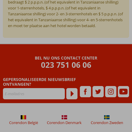
bedraagt $ 2 p.p.p.n. (of het equivalent in Tanzaniaanse shilling)
voor 1-sterrenhotels, $ 4 p.p.p.n. (of het equivalent in
Tanzaniaanse shilling) voor 2- en 3-sterrenhotels en $ 5 p.p.p.n. (of
het equivalent in Tanzaniaanse shilling) voor 4- en 5-sterrenhotels
en moet ter plaatse aan het hotel worden betaald.
De
beoordelingen
zijn
BEL NU ONS CONTACT CENTER
door
023 751 06 06
onze
klanten
geschreven
GEPERSONALISEERDE NIEUWSBRIEF
na
ONTVANGEN?
hun
verblijf
in
Startpakket
Zanzibar
Corendon België
Corendon Denmark
Corendon Zweden
Beoordelingen