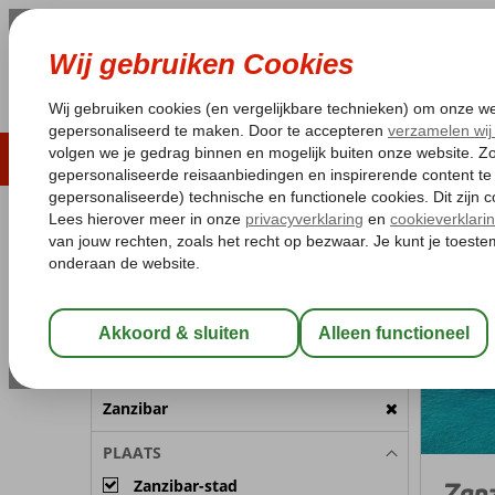
LAST MINUTE
ZOMER 2026
ZONVAKA
Pakketgarantie
Laagsteprijsgarantie*
Gratis
REISGEZELSCHAP
Zanzibar
Home
Kamer 1:
2 Personen
Wijzig Reisgezelschap
BESTEMMING
Zanzibar
PLAATS
Zanzibar-stad
Zanz