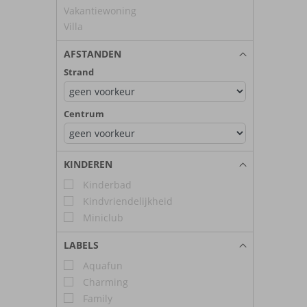
Vakantiewoning
Villa
AFSTANDEN
Strand
Centrum
KINDEREN
Kinderbad
Kindvriendelijkheid
Miniclub
LABELS
Aquafun
Charming
Family