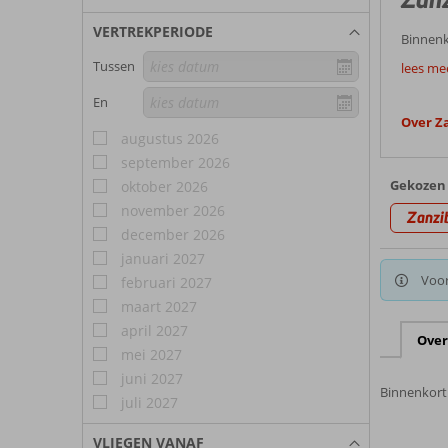
VERTREKPERIODE
Binnenko
Tussen
lees me
En
Over Z
augustus 2026
september 2026
Gekozen 
oktober 2026
november 2026
Zanzi
december 2026
januari 2027
Voor
februari 2027
maart 2027
april 2027
Over
mei 2027
juni 2027
Binnenkort 
juli 2027
VLIEGEN VANAF