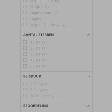
Volpension (Plus)
Halfpension (Plus)
Logies en ontbijt
Logies
Volgens beschrijving
AANTAL STERREN
1 - sterren
2 - sterren
3 - sterren
4 - sterren
5 - sterren
REISDUUR
1-6 dagen
7-9 dagen
10 en meer dgn
BEOORDELING