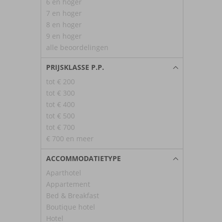
6 en hoger
7 en hoger
8 en hoger
9 en hoger
alle beoordelingen
PRIJSKLASSE P.P.
tot € 200
tot € 300
tot € 400
tot € 500
tot € 700
€ 700 en meer
ACCOMMODATIETYPE
Aparthotel
Appartement
Bed & Breakfast
Boutique hotel
Hotel