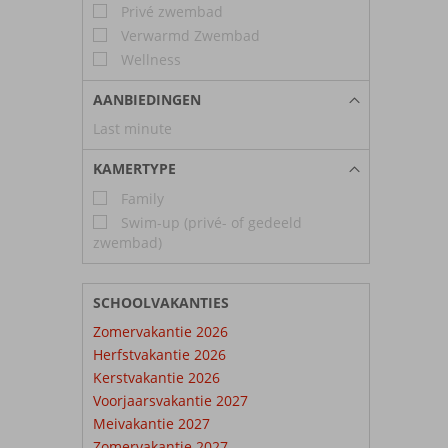
Privé zwembad
Verwarmd Zwembad
Wellness
AANBIEDINGEN
Last minute
KAMERTYPE
Family
Swim-up (privé- of gedeeld
zwembad)
SCHOOLVAKANTIES
Zomervakantie 2026
Herfstvakantie 2026
Kerstvakantie 2026
Voorjaarsvakantie 2027
Meivakantie 2027
Zomervakantie 2027