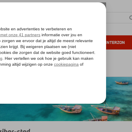
NTIE
VERRE REIZEN
ALL INCLUSIVE
WINTERZON
 annuleren*
Zanzibar
Zanzibar
Zanzibar-stad
ibar-stad