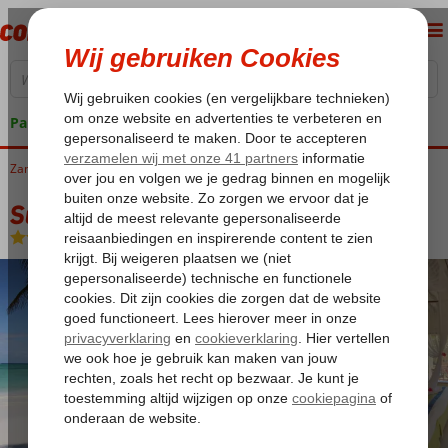
Pakketgarantie
Zanzibar
Home
Kiwengwa
Sultan Sands Island Resort
Sultan Sands Island Resort
Halfpension
-
Hotel