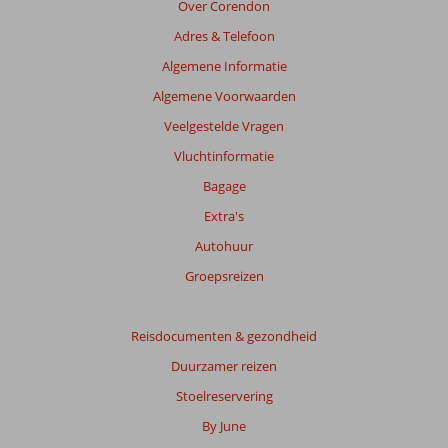
Over Corendon
die
Adres & Telefoon
ouder
zijn
Algemene Informatie
dan
Algemene Voorwaarden
48
maanden
Veelgestelde Vragen
worden
Vluchtinformatie
niet
meer
Bagage
weergegeven
Extra's
om
de
Autohuur
relevantie
Groepsreizen
van
de
getoonde
Reisdocumenten & gezondheid
beoordelingen
te
Duurzamer reizen
garanderen.
Stoelreservering
Meer
info
By June
over