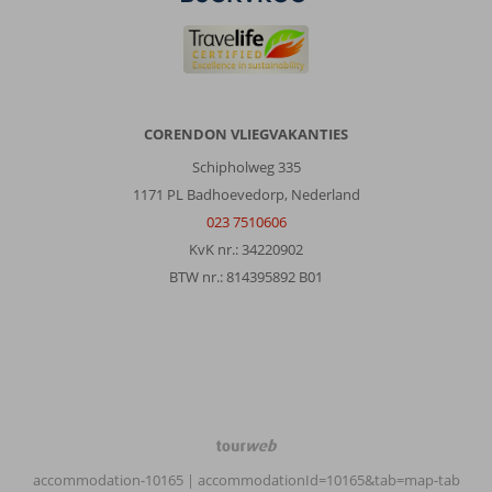
CORENDON VLIEGVAKANTIES
Schipholweg 335
1171 PL Badhoevedorp, Nederland
023 7510606
KvK nr.: 34220902
BTW nr.: 814395892 B01
TourWeb
©
accommodation-10165
| accommodationId=10165&tab=map-tab