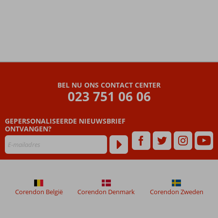
De
beoordelingen
zijn
BEL NU ONS CONTACT CENTER
door
023 751 06 06
onze
klanten
geschreven
GEPERSONALISEERDE NIEUWSBRIEF
na
ONTVANGEN?
hun
verblijf
in
Sultan
Sands
Island
Corendon België
Corendon Denmark
Corendon Zweden
Resort
Beoordelingen