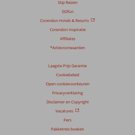
Stip Reizen
onze
beoordelingen.
GOfun
Corendon Hotels & Resorts
Corendon Inspiratie
Affiliates
*Actievoorwaarden
Laagste Prijs Garantie
Cookiebeleid
Open cookievoorkeuren
Privacyverklaring
Disclaimer en Copyright
Vacatures
Pers
Pakketreis boeken