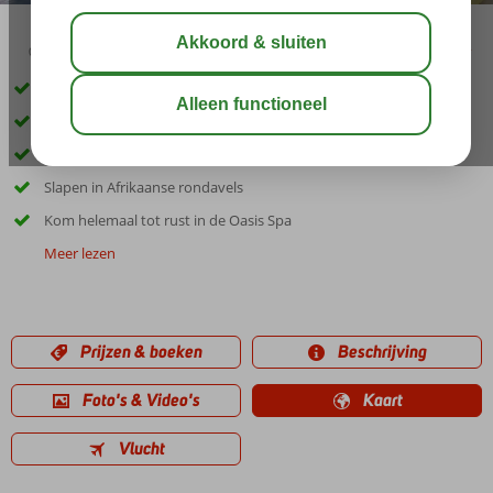
01:00
delen
bewaar
Rechtstreekse vlucht met KLM vanaf Amsterdam
Zon, zee, zand met een hoofdletter 'Z'
'Tenen in het zand' à-la-carte aan het strand
Slapen in Afrikaanse rondavels
Kom helemaal tot rust in de Oasis Spa
Meer lezen
Prijzen & boeken
Beschrijving
Foto's & Video's
Kaart
Vlucht