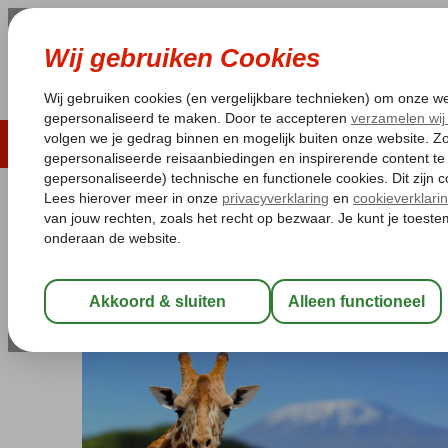
LAST MINUTE
ZOMER 2026
ZONVAKA
Pakketgarantie
Laagsteprijsgarantie*
Gratis
Zanzibar
Home
Kiwengwa
Azao Resort & SPA & Safari Tanzania
Azao Resort & SPA & Safari Tanz
Zie beschrijving
-
Hotel