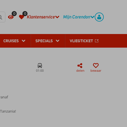
REGISTREER
CONTACT
0
0
Klantenservice
Mijn Corendon
CRUISES
SPECIALS
VLIEGTICKET
01:00
delen
bewaar
vanaf
 Tanzania!