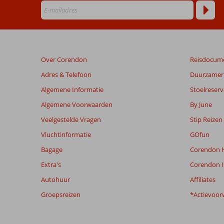
onze
klanten
geschreven
na
hun
verblijf
Over Corendon
Reisdocum
in
Azao
Adres & Telefoon
Duurzamer 
Resort
Algemene Informatie
Stoelreserv
&
SPA
Algemene Voorwaarden
By June
&
Veelgestelde Vragen
Stip Reizen
Safari
Tanzania
Vluchtinformatie
GOfun
Bagage
Corendon H
Beoordelingen
Extra's
Corendon I
die
ouder
Autohuur
Affiliates
zijn
Groepsreizen
*Actievoor
dan
48
maanden