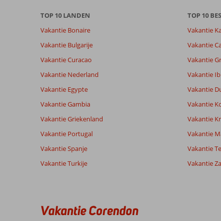
worden
niet
TOP 10 LANDEN
TOP 10 B
meer
Vakantie Bonaire
Vakantie K
weergegeven
om
Vakantie Bulgarije
Vakantie Ca
de
Vakantie Curacao
Vakantie G
relevantie
van
Vakantie Nederland
Vakantie Ib
de
Vakantie Egypte
Vakantie D
getoonde
beoordelingen
Vakantie Gambia
Vakantie K
te
Vakantie Griekenland
Vakantie Kr
garanderen.
Meer
Vakantie Portugal
Vakantie M
info
Vakantie Spanje
Vakantie Te
over
onze
Vakantie Turkije
Vakantie Z
beoordelingen.
Totale score
Scoreverdeling
8,3
Vakantie Corendon
Algemene indruk
8,3
Eten
Gebaseerd op:
Ligging
6,7
Kamers