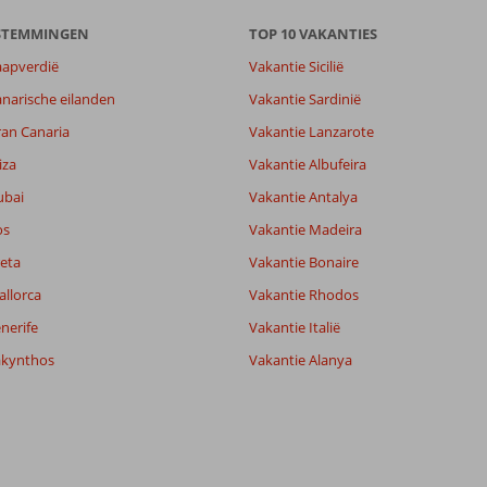
ESTEMMINGEN
TOP 10 VAKANTIES
aapverdië
Vakantie Sicilië
narische eilanden
Vakantie Sardinië
ran Canaria
Vakantie Lanzarote
iza
Vakantie Albufeira
ubai
Vakantie Antalya
os
Vakantie Madeira
eta
Vakantie Bonaire
allorca
Vakantie Rhodos
nerife
Vakantie Italië
akynthos
Vakantie Alanya
7,7
8,0