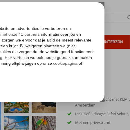
NTIE
VERRE REIZEN
ALL INCLUSIVE
WINTERZON
 annuleren*
ania
Rechtstreekse vlucht met KLM 
Amsterdam
Inclusief 3-daagse Safari Selous,
Met een privéstrand