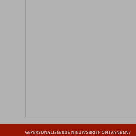
De
beoordelingen
zijn
GEPERSONALISEERDE NIEUWSBRIEF ONTVANGEN?
door