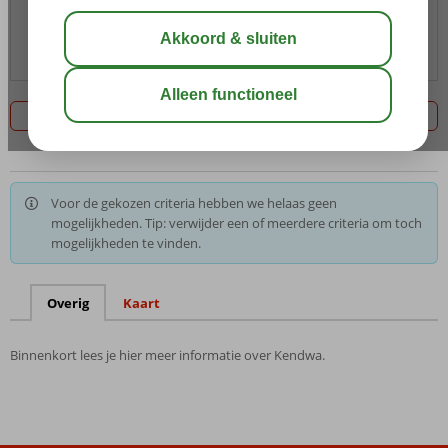
Over Kendwa
Foto's & video
Kaart
Filter 0 aanbiedingen
Voor de gekozen criteria hebben we helaas geen
mogelijkheden. Tip: verwijder een of meerdere criteria om toch
mogelijkheden te vinden.
Overig
Kaart
Binnenkort lees je hier meer informatie over Kendwa.