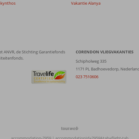
akynthos
Vakantie Alanya
et ANVR, de Stichting Garantiefonds
CORENDON VLIEGVAKANTIES
iteitenfonds.
Schipholweg 335
1171 PL Badhoevedorp, Nederlan
023 7510606
TourWeb
©
accommodation-7959
| accommodationId=7959&tab=flight-tab