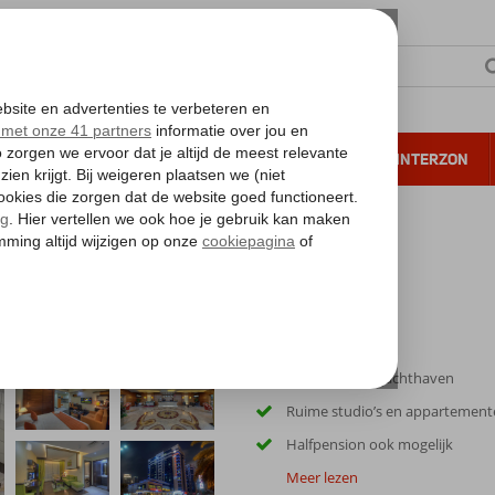
NTIE
VERRE REIZEN
ALL INCLUSIVE
WINTERZON
 annuleren*
w Hotel Appartementen
n
Gelegen bij de jachthaven
Ruime studio’s en appartement
Halfpension ook mogelijk
Meer lezen