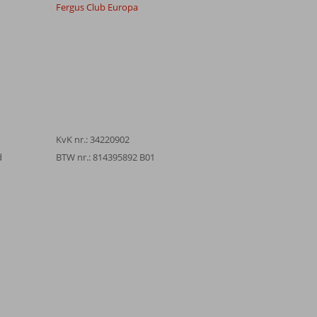
Fergus Club Europa
KvK nr.: 34220902
d
BTW nr.: 814395892 B01