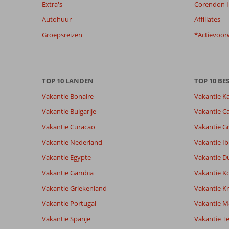
Extra's
Corendon I
dan
48
Autohuur
Affiliates
maanden
Groepsreizen
*Actievoor
worden
niet
meer
weergegeven
om
TOP 10 LANDEN
TOP 10 B
de
Vakantie Bonaire
Vakantie K
relevantie
van
Vakantie Bulgarije
Vakantie Ca
de
Vakantie Curacao
Vakantie G
getoonde
beoordelingen
Vakantie Nederland
Vakantie Ib
te
Vakantie Egypte
Vakantie D
garanderen.
Meer
Vakantie Gambia
Vakantie K
info
Vakantie Griekenland
Vakantie Kr
over
onze
Vakantie Portugal
Vakantie M
beoordelingen.
Vakantie Spanje
Vakantie Te