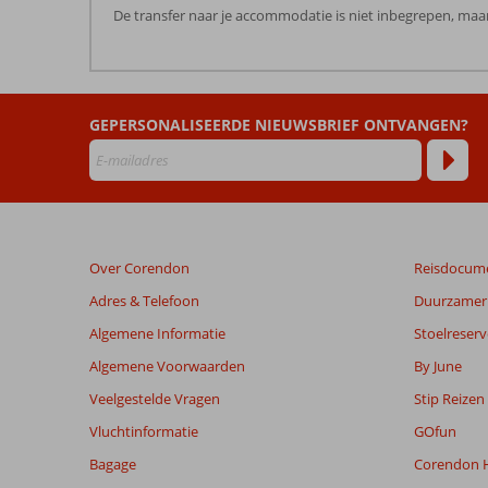
De transfer naar je accommodatie is niet inbegrepen, maar
De
beoordelingen
zijn
GEPERSONALISEERDE NIEUWSBRIEF ONTVANGEN?
door
onze
klanten
geschreven
na
hun
verblijf
Over Corendon
Reisdocum
in
Marina
Adres & Telefoon
Duurzamer 
View
Algemene Informatie
Stoelreserv
Hotel
Appartementen
Algemene Voorwaarden
By June
Veelgestelde Vragen
Stip Reizen
Beoordelingen
Vluchtinformatie
GOfun
die
ouder
Bagage
Corendon H
zijn