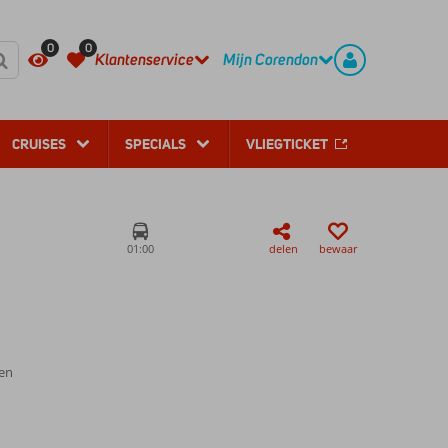
REGISTREER
CONTACT
0
0
Klantenservice
Mijn Corendon
CRUISES
SPECIALS
VLIEGTICKET
01:00
delen
bewaar
en