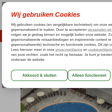
LAST MINUTE
ZOMER 2026
ZONVAKA
Pakketgarantie
Laagsteprijsgarantie*
Gratis
Verenigde Arabische Emiraten
Home
Dubai
Jumeirah
Marina Vie
Marina View Hotel Appartemente
Logies en ontbijt
-
Appartement