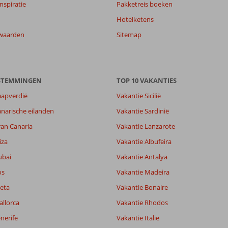
nspiratie
Pakketreis boeken
Hotelketens
waarden
Sitemap
ESTEMMINGEN
TOP 10 VAKANTIES
aapverdië
Vakantie Sicilië
narische eilanden
Vakantie Sardinië
ran Canaria
Vakantie Lanzarote
iza
Vakantie Albufeira
ubai
Vakantie Antalya
os
Vakantie Madeira
eta
Vakantie Bonaire
allorca
Vakantie Rhodos
nerife
Vakantie Italië