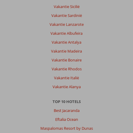
vanaf
het
Vakantie Sicilië
vliegveld
Vakantie Sardinië
naar
het
Vakantie Lanzarote
hotel
Vakantie Albufeira
hadden
wij
Vakantie Antalya
"gemist".
Vakantie Madeira
Na
lang
Vakantie Bonaire
zoeken
Vakantie Rhodos
en
wachten,
Vakantie Italië
het
Vakantie Alanya
telefoonnummer
gebeld
dat
TOP 10 HOTELS
ons
Best Jacaranda
op
de
Eftalia Ocean
factuur
Maspalomas Resort by Dunas
was