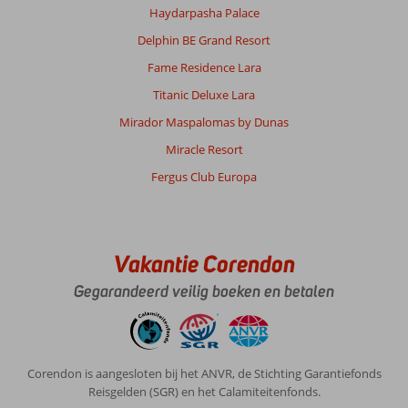
medegedeeld.
Haydarpasha Palace
Deze
Delphin BE Grand Resort
jongeman
was
Fame Residence Lara
blij
Titanic Deluxe Lara
dat
we
Mirador Maspalomas by Dunas
belden
Miracle Resort
en
heeft
Fergus Club Europa
er
toen
ook
super
Vakantie Corendon
snel
voor
Gegarandeerd veilig boeken en betalen
gezorgd
dat
alles
in
Corendon is aangesloten bij het ANVR, de Stichting Garantiefonds
orde
Reisgelden (SGR) en het Calamiteitenfonds.
was!