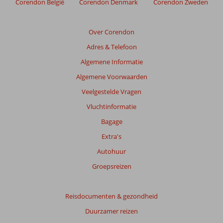
Corendon België
Corendon Denmark
Corendon Zweden
Jumeirah
Beoordelingen
Over Corendon
die
Adres & Telefoon
ouder
zijn
Algemene Informatie
dan
Algemene Voorwaarden
48
maanden
Veelgestelde Vragen
worden
Vluchtinformatie
niet
meer
Bagage
weergegeven
Extra's
om
de
Autohuur
relevantie
Groepsreizen
van
de
getoonde
Reisdocumenten & gezondheid
beoordelingen
te
Duurzamer reizen
garanderen.