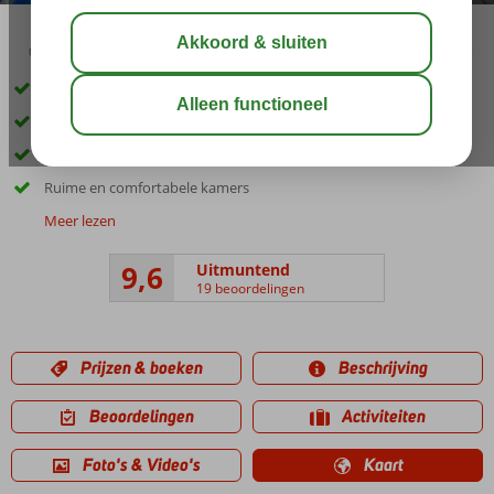
01:00
delen
bewaar
Gelegen op The Palm Jumeirah
Uitzicht op de Marina Skyline en Ain Dubai
Heerlijk privéstrand
Ruime en comfortabele kamers
Meer lezen
9,6
Uitmuntend
19 beoordelingen
Prijzen & boeken
Beschrijving
Beoordelingen
Activiteiten
Foto's & Video's
Kaart