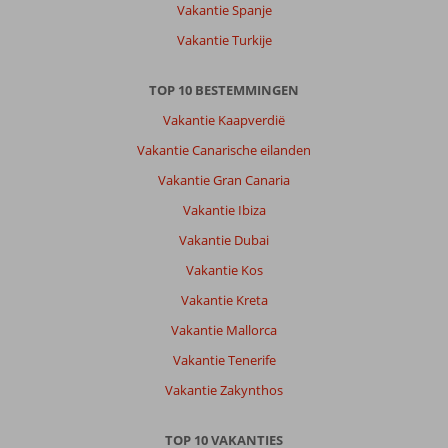
Over
Vakantie Spanje
Jumeirah:
Vakantie Turkije
Op
het
palmeiland
TOP 10 BESTEMMINGEN
is
Vakantie Kaapverdië
het
prachtig,
Vakantie Canarische eilanden
enige
Vakantie Gran Canaria
minpunt,
je
Vakantie Ibiza
zit
Vakantie Dubai
een
aardig
Vakantie Kos
stukje
Vakantie Kreta
rijden
van
Vakantie Mallorca
alles
Vakantie Tenerife
af.
En
Vakantie Zakynthos
de
transfer
TOP 10 VAKANTIES