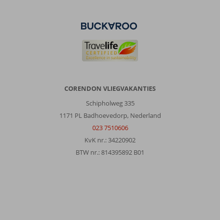
Over
Hilton
The
Palm
Jumeirah:
Hilton
is
een
CORENDON VLIEGVAKANTIES
prachtig
Schipholweg 335
hotel,
mooie
1171 PL Badhoevedorp, Nederland
ligging,
023 7510606
super
KvK nr.: 34220902
vriendelijk
BTW nr.: 814395892 B01
personeel,
heel
netjes.
Je
moet
wel,
omgerekend,