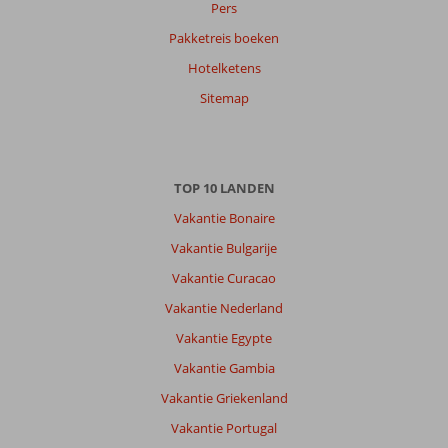
Ervaringen
Pers
van
Pakketreis boeken
onze
klanten
Hotelketens
Taal
Sitemap
Nederlands (NL) (18)
Filter
reisgezelschap
Alle
TOP 10 LANDEN
Vakantie Bonaire
Sorteren
op
Vakantie Bulgarije
datum (nieuw > oud)
Vakantie Curacao
Vakantie Nederland
Antoinette
10
Vakantie Egypte
Nederland
Vakantie Gambia
Met partner
,
04 oktober 2025
Vakantie Griekenland
Vakantie Portugal