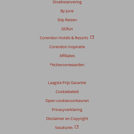
Stoelreservering
Meer
info
By June
over
Stip Reizen
onze
beoordelingen.
GOfun
Corendon Hotels & Resorts
Totale
Corendon Inspiratie
score
Affiliates
Gebaseerd
op:
*Actievoorwaarden
19
beoordelingen
Laagste Prijs Garantie
Cookiebeleid
Scoreverdeling
Open cookievoorkeuren
Algemene indruk
9,6
Eten
9,2
Privacyverklaring
Ligging
9,2
Kamers
9,4
Service
9,5
Kindvriendelijk
8,3
Disclaimer en Copyright
Prijs/kwaliteit
9,2
Wifi kwaliteit
9,4
Vacatures