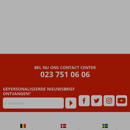
De
beoordelingen
zijn
BEL NU ONS CONTACT CENTER
door
023 751 06 06
onze
klanten
geschreven
GEPERSONALISEERDE NIEUWSBRIEF
na
ONTVANGEN?
hun
verblijf
in
Hilton
The
Palm