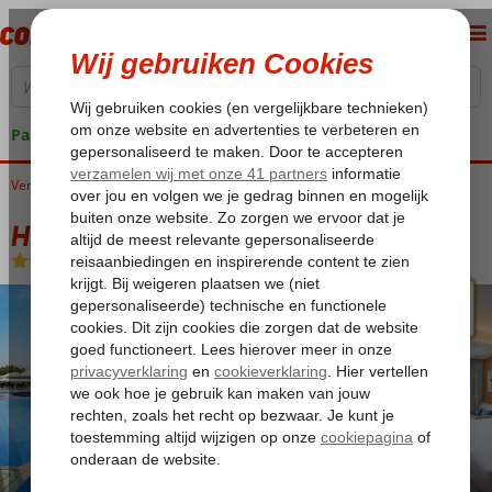
Pakketgarantie
Verenigde Arabische Emiraten
Home
Dubai
Jumeirah
Hilton The Palm Jumeirah
Hilton The Palm Jumeirah
Logies en ontbijt
-
Hotel