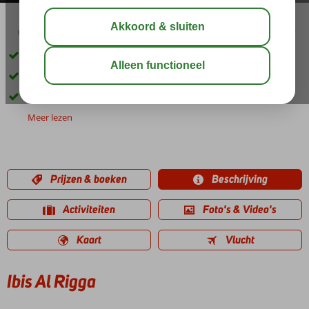
00:40
delen
bewaar
Gelegen in het historische deel van Dubai
Shuttleservice naar Beach Park
Half- of Volpension ook mogelijk
Meer lezen
Prijzen & boeken
Beschrijving
Activiteiten
Foto's & Video's
Kaart
Vlucht
Ibis Al Rigga