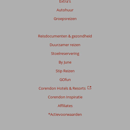
Extra's
de
relevantie
Autohuur
van
Groepsreizen
de
getoonde
beoordelingen
Reisdocumenten & gezondheid
te
garanderen.
Duurzamer reizen
Meer
Stoelreservering
info
over
By June
onze
Stip Reizen
beoordelingen.
GOfun
Corendon Hotels & Resorts
Corendon Inspiratie
Affiliates
*Actievoorwaarden