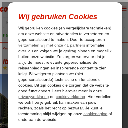
Pakketgarantie
Verenigde Arabische Emiraten
Home
Dubai
Dubai Stad
Ibis Al Rigga
Ibis Al Rigga
Logies en ontbijt
-
Hotel