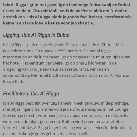
Ibis Al Rigga ligt in het gezellig en levendige Deira nabij de Dubai
Creek en de Al Ghurair Mall, en is de perfecte plek om Dubai te
ontdekken. Ibis Al Rigga biedt je goede faciliteiten, comfortabele
kamers en is de ideale keuze voor je vakantie.
Ligging: Ibis Al Rigga in Dubai
Ibis Al Rigga ligt in de gezellige wijk Deira en nabij de Al Ghurair Mall
(winkelcentrum). Op ongeveer 550 meter tref je het Al Rigga-
metrostation en de luchthaven ligt op ongeveer 10 minuten rijden van
het hotel. Het centrum van Deira ligt op circa 2 kilometer. In de
omgeving van vind je een keur aan restaurants, winkels en
supermarkten. Het hotel biedt een shuttleservice aan naar Al Mamzar
Beach Park.
Faciliteiten: Ibis Al Rigga
Ibis Al Rigga beschikt over 282 kamers in één gebouw. In de prachtige,
met zitjes ingerichte, entree vind je de 24-uursreceptie. In het Lounge
Café kun je terecht voor heerlijke maaltijden en snacks. In de Cube Bar
worden de drankjes geserveerd. Buiten vind je een terras met zitjes.
Verder biedt Ibis Al Rigga tegen betaling een wasservice. In de lobby en
de kamers kun je gratis gebruikmaken van wifi.