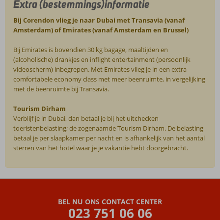
Extra (bestemmings)informatie
Bij Corendon vlieg je naar Dubai met Transavia (vanaf
Amsterdam) of Emirates (vanaf Amsterdam en Brussel)
Bij Emirates is bovendien 30 kg bagage, maaltijden en
(alcoholische) drankjes en inflight entertainment (persoonlijk
videoscherm) inbegrepen. Met Emirates vlieg je in een extra
comfortabele economy class met meer beenruimte, in vergelijking
met de beenruimte bij Transavia.
Tourism Dirham
Verblijf je in Dubai, dan betaal je bij het uitchecken
toeristenbelasting; de zogenaamde Tourism Dirham. De belasting
betaal je per slaapkamer per nacht en is afhankelijk van het aantal
sterren van het hotel waar je je vakantie hebt doorgebracht.
De
beoordelingen
zijn
BEL NU ONS CONTACT CENTER
door
023 751 06 06
onze