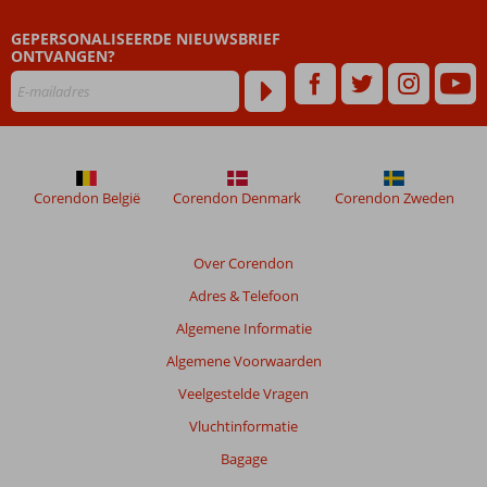
klanten
geschreven
GEPERSONALISEERDE NIEUWSBRIEF
na
ONTVANGEN?
hun
verblijf
in
Ibis
Al
Rigga
Corendon België
Corendon Denmark
Corendon Zweden
Beoordelingen
die
Over Corendon
ouder
Adres & Telefoon
zijn
dan
Algemene Informatie
48
Algemene Voorwaarden
maanden
worden
Veelgestelde Vragen
niet
Vluchtinformatie
meer
weergegeven
Bagage
om