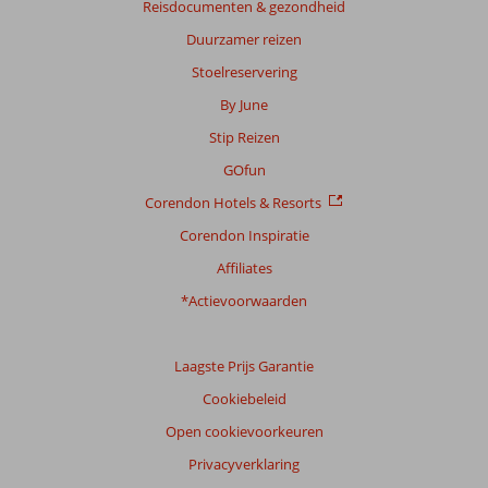
Reisdocumenten & gezondheid
garanderen.
Meer
Duurzamer reizen
info
Stoelreservering
over
onze
By June
beoordelingen.
Stip Reizen
GOfun
Corendon Hotels & Resorts
Corendon Inspiratie
Affiliates
*Actievoorwaarden
Laagste Prijs Garantie
Cookiebeleid
Open cookievoorkeuren
Privacyverklaring