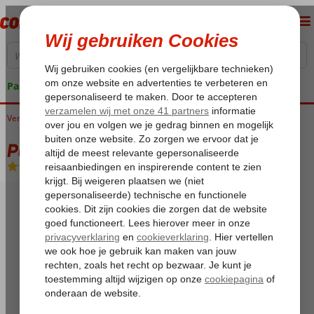
Pakketgarantie
Verenigde Arabische Emiraten
Home
Dubai
Dubai Stad
Park Regis
Park Regis
Logies en ontbijt
-
Hotel