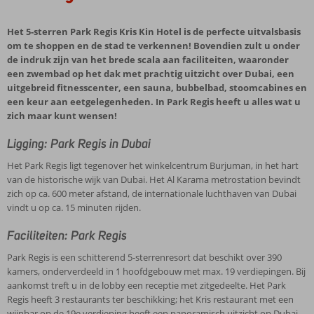
Het 5-sterren Park Regis Kris Kin Hotel is de perfecte uitvalsbasis
om te shoppen en de stad te verkennen! Bovendien zult u onder
de indruk zijn van het brede scala aan faciliteiten, waaronder
een zwembad op het dak met prachtig uitzicht over Dubai, een
uitgebreid fitnesscenter, een sauna, bubbelbad, stoomcabines en
een keur aan eetgelegenheden. In Park Regis heeft u alles wat u
zich maar kunt wensen!
Ligging: Park Regis in Dubai
Het Park Regis ligt tegenover het winkelcentrum Burjuman, in het hart
van de historische wijk van Dubai. Het Al Karama metrostation bevindt
zich op ca. 600 meter afstand, de internationale luchthaven van Dubai
vindt u op ca. 15 minuten rijden.
Faciliteiten: Park Regis
Park Regis is een schitterend 5-sterrenresort dat beschikt over 390
kamers, onderverdeeld in 1 hoofdgebouw met max. 19 verdiepingen. Bij
aankomst treft u in de lobby een receptie met zitgedeelte. Het Park
Regis heeft 3 restaurants ter beschikking; het Kris restaurant met een
wijnbar op de 19e verdieping heeft een panoramisch uitzicht op Dubai.