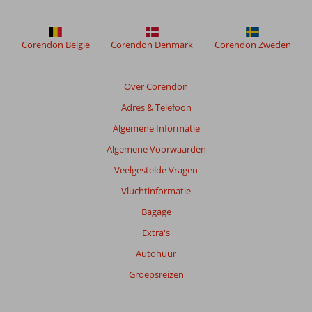
Park
Regis
Corendon België
Corendon Denmark
Corendon Zweden
Beoordelingen
die
ouder
Over Corendon
zijn
Adres & Telefoon
dan
48
Algemene Informatie
maanden
Algemene Voorwaarden
worden
niet
Veelgestelde Vragen
meer
Vluchtinformatie
weergegeven
om
Bagage
de
Extra's
relevantie
van
Autohuur
de
Groepsreizen
getoonde
beoordelingen
te