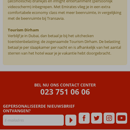
(alcoholische) drankjes en inflight entertainment (persoonlijk
videoscherm) inbegrepen. Met Emirates vlieg je in een extra
comfortabele economy class met meer beenruimte, in vergelijking
met de beenruimte bij Transavia.
Tourism Dirham
Verblijf je in Dubai, dan betaal je bij het uitchecken
toeristenbelasting; de zogenaamde Tourism Dirham. De belasting
betaal je per slaapkamer per nacht en is afhankelijk van het aantal
sterren van het hotel waar je je vakantie hebt doorgebracht.
De
beoordelingen
zijn
BEL NU ONS CONTACT CENTER
door
023 751 06 06
onze
klanten
geschreven
GEPERSONALISEERDE NIEUWSBRIEF
na
ONTVANGEN?
hun
verblijf
in