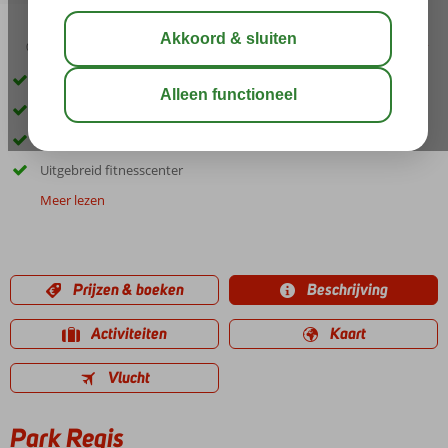
00:40
delen
bewaar
Tegenover het Burjuman winkelcentrum
Restaurant met prachtig uitzicht op Dubai
Zwembad op het dak
Uitgebreid fitnesscenter
Meer lezen
Prijzen & boeken
Beschrijving
Activiteiten
Kaart
Vlucht
Park Regis