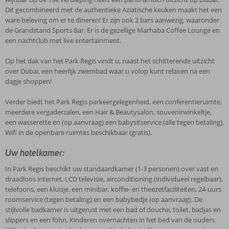
Dit gecombineerd met de authentieke Aziatische keuken maakt het een
ware beleving om er te dineren! Er zijn ook 2 bars aanwezig, waaronder
de Grandstand Sports Bar. Er is de gezellige Marhaba Coffee Lounge en
een nachtclub met live entertainment.
Op het dak van het Park Regis vindt u, naast het schitterende uitzicht
over Dubai, een heerlijk zwembad waar u volop kunt relaxen na een
dagje shoppen!
Verder biedt het Park Regis parkeergelegenheid, een conferentieruimte,
meerdere vergaderzalen, een Hair & Beautysalon, souvenirwinkeltje,
een wasserette en (op aanvraag) een babysitservice (alle tegen betaling).
Wifi in de openbare ruimtes beschikbaar (gratis).
Uw hotelkamer:
In Park Regis beschikt uw standaardkamer (1-3 personen) over vast en
draadloos internet, LCD televisie, airconditioning (individueel regelbaar),
telefoons, een kluisje, een minibar, koffie- en theezetfaciliteiten, 24-uurs
roomservice (tegen betaling) en een babybedje (op aanvraag). De
stijlvolle badkamer is uitgerust met een bad of douche, toilet, badjas en
slippers en een föhn. Kinderen overnachten in het bed van de ouders.