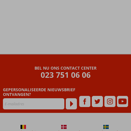
De
beoordelingen
zijn
BEL NU ONS CONTACT CENTER
door
023 751 06 06
onze
klanten
geschreven
GEPERSONALISEERDE NIEUWSBRIEF
na
ONTVANGEN?
hun
verblijf
in
Paramount
Hotel