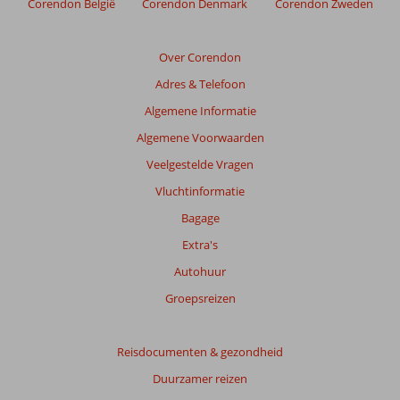
Corendon België
Corendon Denmark
Corendon Zweden
Beoordelingen
die
ouder
Over Corendon
zijn
Adres & Telefoon
dan
48
Algemene Informatie
maanden
Algemene Voorwaarden
worden
niet
Veelgestelde Vragen
meer
Vluchtinformatie
weergegeven
om
Bagage
de
Extra's
relevantie
van
Autohuur
de
Groepsreizen
getoonde
beoordelingen
te
Reisdocumenten & gezondheid
garanderen.
Meer
Duurzamer reizen
info