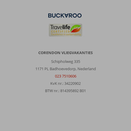
aan
de
hoge
kant
Over
Paramount
Hotel:
Super
CORENDON VLIEGVAKANTIES
mooie
Schipholweg 335
waardevolle
ervaring
1171 PL Badhoevedorp, Nederland
wel
023 7510606
duur
KvK nr.: 34220902
prijzen
BTW nr.: 814395892 B01
zijn
wel
wat
aan
de
hoge
kant