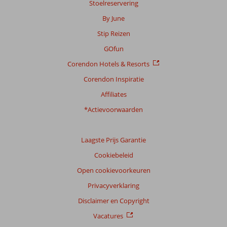
Stoelreservering
over
onze
By June
beoordelingen.
Stip Reizen
GOfun
Totale
score
Corendon Hotels & Resorts
Gebaseerd
Corendon Inspiratie
op:
Affiliates
18
beoordelingen
*Actievoorwaarden
Laagste Prijs Garantie
Scoreverdeling
Cookiebeleid
Algemene indruk
9,3
Eten
8,5
Ligging
8,9
Kamers
9,4
Open cookievoorkeuren
Service
9,4
Kindvriendelijk
8,0
Privacyverklaring
Prijs/kwaliteit
8,8
Wifi kwaliteit
9,2
Disclaimer en Copyright
Ervaringen
Vacatures
van