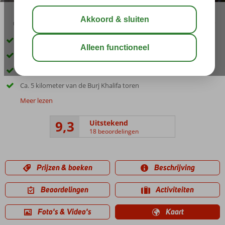
00:40
delen
bewaar
Hollywood thema
2 à-la-carterestaurants
Ruime en comfortabele kamers
Ca. 5 kilometer van de Burj Khalifa toren
Meer lezen
9,3
Uitstekend
18 beoordelingen
Prijzen & boeken
Beschrijving
Beoordelingen
Activiteiten
Foto's & Video's
Kaart