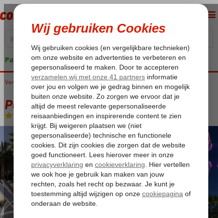
Pakketgarantie
Verenigde Arabische Emiraten
Home
Dubai
Dubai Stad
Paramount Hotel
Paramount Hotel
Logies en ontbijt
-
Hotel