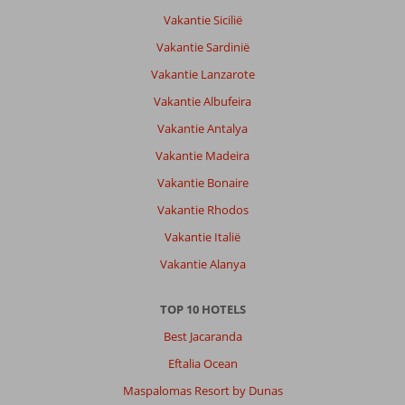
je
ogen
Vakantie Sicilië
uit!
Vakantie Sardinië
Over
Vakantie Lanzarote
Paramount
Vakantie Albufeira
Hotel:
Vakantie Antalya
Prachtig
hotel
Vakantie Madeira
en
Vakantie Bonaire
super
service!
Vakantie Rhodos
De
Vakantie Italië
ligging
is
Vakantie Alanya
heel
prettig
TOP 10 HOTELS
m.
Best Jacaranda
Algemene indruk
9
Eten
8
Eftalia Ocean
Ligging
9
Kamers
10
Service
10
Kindvriendelijk
-
Maspalomas Resort by Dunas