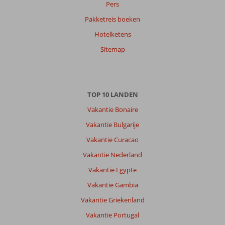
onze
Pers
klanten
Pakketreis boeken
Taal
Hotelketens
Nederlands (NL) (17)
Sitemap
Filter
reisgezelschap
Alle
Sorteren
TOP 10 LANDEN
op
Vakantie Bonaire
datum (nieuw > oud)
Vakantie Bulgarije
Vakantie Curacao
Anoniem
9,0
Nederland
Vakantie Nederland
Alleen
,
Vakantie Egypte
16 februari 2026
Vakantie Gambia
Vakantie Griekenland
Over
Vakantie Portugal
Dubai