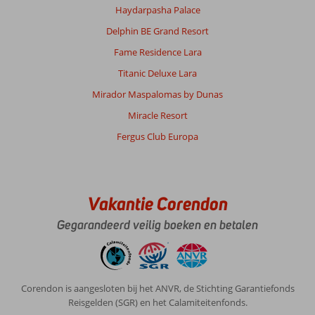
Prijs/kwaliteit
9
Wifi kwaliteit
10
Haydarpasha Palace
Delphin BE Grand Resort
Anoniem
10
Fame Residence Lara
Nederland
Titanic Deluxe Lara
Met partner
,
30 november 2025
Mirador Maspalomas by Dunas
Miracle Resort
Over
Fergus Club Europa
Dubai
Stad:
Super
mooi
Vakantie Corendon
goed
aangelegen
Gegarandeerd veilig boeken en betalen
alleen
wel
duur
prijzen
Corendon is aangesloten bij het ANVR, de Stichting Garantiefonds
zijn
Reisgelden (SGR) en het Calamiteitenfonds.
wel