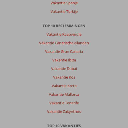
Stad:
Vakantie Spanje
Dubai
Vakantie Turkije
is
een
prachtige
TOP 10 BESTEMMINGEN
stad,
Vakantie Kaapverdië
voor
ieder
Vakantie Canarische eilanden
wat
Vakantie Gran Canaria
wils!
Shoppen
Vakantie Ibiza
tot
Vakantie Dubai
je
erbij
Vakantie Kos
neervalt
Vakantie Kreta
of
lekker
Vakantie Mallorca
aan
Vakantie Tenerife
het
zwembad/strand.
Vakantie Zakynthos
Je
kijkt
TOP 10 VAKANTIES